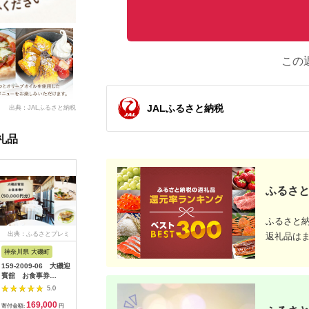
この
JALふるさと納税
出典：JALふるさと納税
礼品
ふるさと
ふるさと
出典：ふるさとプレミ
出典：JALふるさと納税
出典：ふるラボ
出典：auP
返礼品は
アム
神奈川県 大磯町
沖縄県 石垣市
北海道 富良野市
長野県 塩
159-2009-06 大磯迎
石垣島の自然を満喫！
北海道富良野市 日本
信州健康ラ
賓舘 お食事券
石垣島1日アクティビ
旅行 地域限定旅行ク
ト券（100
F（50,000円分）【
ティ (利用券 1名様分)
ーポン90,000円分
枚） | 
5.0
5.0
5.0
神奈川県 大磯町 お惣
NS-2
サウナ 大
169,000
50,000
300,000
3
菜 手作り 大磯名産品
ケア リラ
寄付金額:
円
寄付金額:
円
寄付金額:
円
寄付金額: