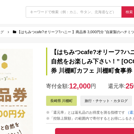
検索
ログ
【はちみつcafe?オリーフ?ハニー 】商品券 3,000円分 ”自家製のハチミツと自然をお楽しみ
【はちみつcafe?オリーフ?ハニ
自然をお楽しみ下さい！” [OCG
券 川棚町カフェ 川棚町食事券
12,000
25
寄付金額:
円
還元率:
長崎県 川棚町
旅行・チケット・カタログ
※「還元率」とは返礼品のお得度を測る指標です
（還
※「控除上限額」の範囲内で寄付するとお得にふるさ