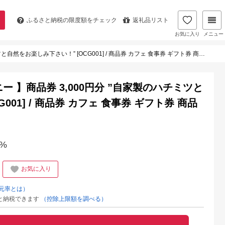
ふるさと納税の
限度額をチェック
返礼品リスト
お気に入り
メニュー
下さい！” [OCG001] / 商品券 カフェ 食事券 ギフト券 商品券 川棚町カフェ 川棚町食事券
ー 】商品券 3,000円分 ”自家製のハチミツと
001] / 商品券 カフェ 食事券 ギフト券 商品
%
お気に入り
元率とは）
と納税できます
（控除上限額を調べる）