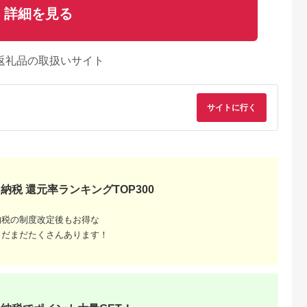
詳細を見る
返礼品の取扱いサイト
サイトに行く
納税 還元率ランキングTOP300
納税の制度改定後もお得な
AYふるさと納
出典：auPAYふるさと納
出典：auPAYふるさと納
出典：ふるラ
まだまだたくさんあります！
税
税
税
尻市
栃木県 那須町
群馬県 富岡市
三重県 伊勢市
ンド ギフ
那須高原を馬とめぐる
富岡市ゴルフ場利用券
347 まるよし伊勢お
0円券×9
2時間のホーストレッ
(90,000円相当額) ゴ
はらい町店 松阪牛
信州健康ランド
キング 外乗ペア利用
ルフ チケット 平日 土
肉御膳(150g) ペア
5.0
5.0
5.0
5.0
浴場 ボディ
券【平日限定】チケッ
日 祝日 プレー券 関東
食事券
4,000
154,000
300,000
40,000
クゼーショ
ト 利用券 ペア 体験
群馬県 首都圏 F20E-
円
寄付金額:
円
寄付金額:
円
寄付金額:
円