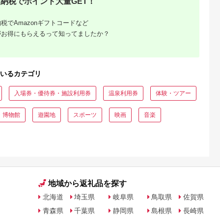
納税でポイント大量GET！
宿泊 家族連れ
乗馬 初心者歓迎〔P-
350
尻市
100〕
税でAmazonギフトコードなど
がお得にもらえるって知ってましたか？
いるカテゴリ
入場券・優待券・施設利用券
温泉利用券
体験・ツアー
・博物館
遊園地
スポーツ
映画
音楽
収いくら
る？おす
地域から返礼品を探す
北海道
埼玉県
岐阜県
鳥取県
佐賀県
青森県
千葉県
静岡県
島根県
長崎県