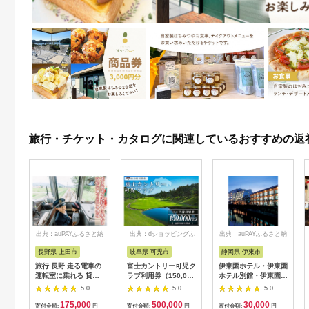
旅行・チケット・カタログに関連しているおすすめの返
出典：auPAYふるさと納
出典：dショッピングふ
出典：auPAYふるさと納
税
るさと納税
税
長野県 上田市
岐阜県 可児市
静岡県 伊東市
旅行 長野 走る電車の
富士カントリー可児ク
伊東園ホテル・伊東園
運転室に乗れる 貸切
ラブ利用券（150,000
ホテル別館・伊東園ホ
列車でお仕事体験 体
円分）【0018-007】
テル松川館 ご宿泊券
5.0
5.0
5.0
験 チケット 電車 鉄道
1泊2日2食付き(1名様
175,000
500,000
30,000
列車 サービス 子供 子
分:GAタイプ)
寄付金額:
円
寄付金額:
円
寄付金額:
円