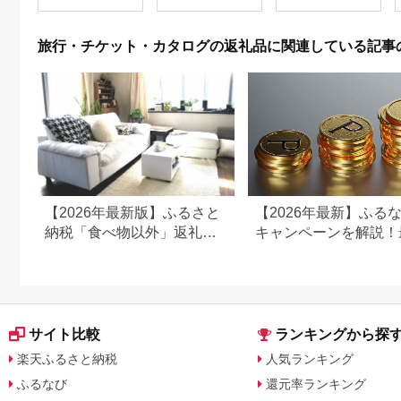
ども こども 家族 長野
【1044937】
県
旅行・チケット・カタログの返礼品に関連している記事
【2026年最新版】ふるさと
【2026年最新】ふる
納税「食べ物以外」返礼品
キャンペーンを解説！
の還元率ランキング！
50%還元も
サイト比較
ランキングから探
楽天ふるさと納税
人気ランキング
ふるなび
還元率ランキング