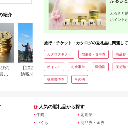
ふるさと
和風おかず おつまみ
ン 施設 
お土産 父の日 贈答品
長野県 塩
揚げ物 母の日 ギフト
ふるさと納
の紹介
お歳暮 食品 敬老の日
おかず 有名地元店 こ
ポイント
だわり 大磯グルメ 】
旅行・チケット・カタログの返礼品に関連して
カタログギフト
宿泊券・食事券
商品券
ポイント
お食事券
動物園
美術館
なびの
【2026年最新版】ふるさと
ふるさと納税、年
最大
納税でディズニー返礼品は
で30万円寄付でき
株主優待券
その他
もらえる？ホテル・チケッ
すめ返礼品も紹介
ト・公式グッズを徹底解説
す
人気の返礼品から探す
牛肉
定期便
いくら
商品券・金券