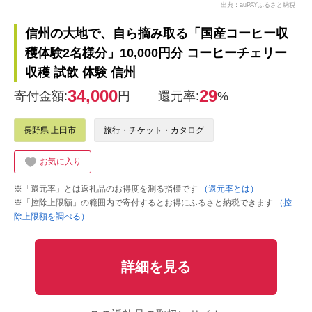
出典：auPAYふるさと納税
信州の大地で、自ら摘み取る「国産コーヒー収
穫体験2名様分」10,000円分 コーヒーチェリー
収穫 試飲 体験 信州
34,000
29
寄付金額:
円
還元率:
%
長野県 上田市
旅行・チケット・カタログ
お気に入り
※「還元率」とは返礼品のお得度を測る指標です
（還元率とは）
※「控除上限額」の範囲内で寄付するとお得にふるさと納税できます
（控
除上限額を調べる）
詳細を見る