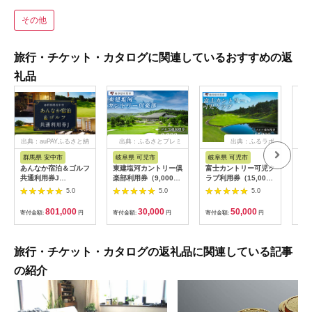
その他
旅行・チケット・カタログに関連しているおすすめの返
礼品
出典：auPAYふるさと納
出典：ふるさとプレミ
出典：ふるラボ
税
アム
群馬県 安中市
岐阜県 可児市
岐阜県 可児市
茨
あんなか宿泊＆ゴルフ
東建塩河カントリー倶
富士カントリー可児ク
20
共通利用券J
楽部利用券（9,000円
ラブ利用券（15,000
カリ
ANAX010 / 宿泊 ゴル
分）【0041-003】
円分）
(1
5.0
5.0
5.0
フ 利用券 券 安中 群
存・
馬 ごるふ ゴルフ場 ゴ
備蓄
801,000
30,000
50,000
寄付金額:
円
寄付金額:
円
寄付金額:
円
寄付
ルフプレー券 ゴルフ
食品
利用券 温泉 関東 チケ
存 
ット プレー券 施設利
登山
用券
旅行・チケット・カタログの返礼品に関連している記事
の紹介