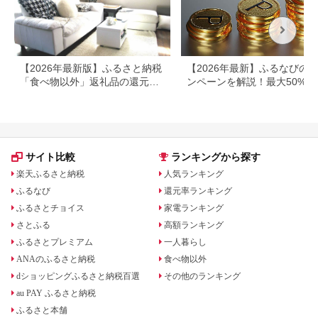
【2026年最新版】ふるさと納税
【2026年最新】ふるなびの
「食べ物以外」返礼品の還元率
ンペーンを解説！最大50%還
ランキング！
も
サイト比較
ランキングから探す
楽天ふるさと納税
人気ランキング
ふるなび
還元率ランキング
ふるさとチョイス
家電ランキング
さとふる
高額ランキング
ふるさとプレミアム
一人暮らし
ANAのふるさと納税
食べ物以外
dショッピングふるさと納税百選
その他のランキング
au PAY ふるさと納税
ふるさと本舗