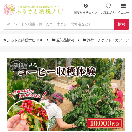
限度額をチェック
お気に入り
メニュー
検索
ふるさと納税ナビ TOP
返礼品検索
旅行・チケット・カタログ
詳細を見る