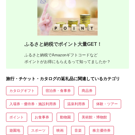
ふるさと納税でポイント大量GET！
ふるさと納税でAmazonギフトコードなど
ポイントがお得にもらえるって知ってましたか？
旅行・チケット・カタログの返礼品に関連しているカテゴリ
カタログギフト
宿泊券・食事券
商品券
入場券・優待券・施設利用券
温泉利用券
体験・ツアー
ポイント
お食事券
動物園
美術館・博物館
遊園地
スポーツ
映画
音楽
株主優待券