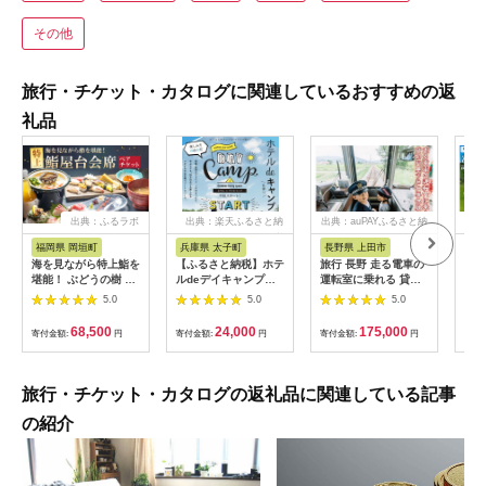
その他
旅行・チケット・カタログに関連しているおすすめの返
礼品
出典：ふるラボ
出典：楽天ふるさと納
出典：auPAYふるさと納
出
税
税
福岡県 岡垣町
兵庫県 太子町
長野県 上田市
岐
海を見ながら特上鮨を
【ふるさと納税】ホテ
旅行 長野 走る電車の
富士
堪能！ ぶどうの樹 鮨
ルdeデイキャンプ体
運転室に乗れる 貸切
ラブ
屋台ペア お食事券 海
験チケット
列車でお仕事体験 体
円分
5.0
5.0
5.0
鮮 海 屋台 食事 ペア
【1364991】
験 チケット 電車 鉄道
福岡県 岡垣町
列車 サービス 子供 子
68,500
24,000
175,000
寄付金額:
円
寄付金額:
円
寄付金額:
円
寄付
ども こども 家族 長野
県
旅行・チケット・カタログの返礼品に関連している記事
の紹介