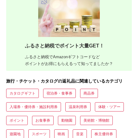
ふるさと納税でポイント大量GET！
ふるさと納税でAmazonギフトコードなど
ポイントがお得にもらえるって知ってましたか？
旅行・チケット・カタログの返礼品に関連しているカテゴリ
カタログギフト
宿泊券・食事券
商品券
入場券・優待券・施設利用券
温泉利用券
体験・ツアー
ポイント
お食事券
動物園
美術館・博物館
遊園地
スポーツ
映画
音楽
株主優待券