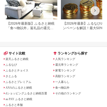
【2026年最新版】ふるさと納税
【2026年最新】ふるなびの
「食べ物以外」返礼品の還元率
ンペーンを解説！最大50%還
ランキング！
も
サイト比較
ランキングから探す
楽天ふるさと納税
人気ランキング
ふるなび
還元率ランキング
ふるさとチョイス
家電ランキング
さとふる
高額ランキング
ふるさとプレミアム
一人暮らし
ANAのふるさと納税
食べ物以外
dショッピングふるさと納税百選
その他のランキング
au PAY ふるさと納税
ふるさと本舗