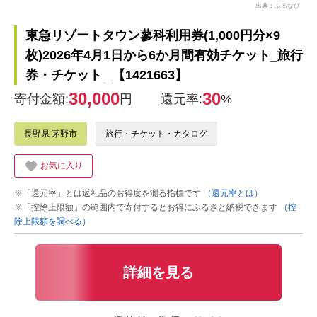
出典：ふるなび
東急リゾートタウン蓼科利用券(1,000円分×9
枚)2026年4月1日から6か月間有効チケット_旅行
券・チケット _【1421663】
30,000
30
寄付金額:
円
還元率:
%
長野県 茅野市
旅行・チケット・カタログ
お気に入り
※「還元率」とは返礼品のお得度を測る指標です
（還元率とは）
※「控除上限額」の範囲内で寄付するとお得にふるさと納税できます
（控
除上限額を調べる）
詳細を見る