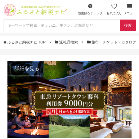
限度額をチェック
お気に入り
メニュー
検索
ふるさと納税ナビ TOP
返礼品検索
旅行・チケット・カタログ
詳細を見る