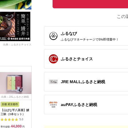
この
ふるなび
ふるなびマネーチャージで5%即増量中！
出典：ふるさとチョイス
ふるさとチョイス
JRE MALLふるさと納税
出典：JALふるさと納税
出典：楽天ふるさと納
出典：ふるさとチョイ
出典：楽
税
ス
auPAYふるさと納税
京都 府京都市
宮崎県 西都市
愛知県 春日井市
京都 府京
【山ばな平八茶屋】鰻
【ふるさと納税】「う
【うなぎ】創業七十余
【ふるさ
三昧（3本セット）
なぎの入船」国産うな
年の味 至高の鰻蒲焼
日】うな
ぎ かば焼7切(熟成た
４尾
焼 うなぎ
5.0
5.0
5.0
れ付）備長炭手焼き
焼きの紅白
44,000
15,000
59,000
2
炭火焼一筋130年 明
種類 2尾 
寄付金額:
円
寄付金額:
円
寄付金額:
円
寄付金額: