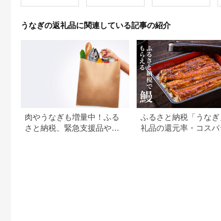
うな重 ひつまぶし 冷
ギ 鰻 蒲焼
蔵 ギフト プレゼント
unagi 高級 厳選 温め
うなぎの返礼品に関連している記事の紹介
るだけ 10000円 1万
円 料理店 玉子屋別館
玉辰楼 岐阜県 大垣市
肉やうなぎも増量中！ふる
ふるさと納税「うなぎ
さと納税、緊急支援品やキ
礼品の還元率・コスパ
ャンペーン中の返礼品
キング！国産うなぎの
すめ返礼品も紹介