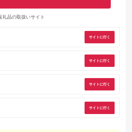
返礼品の取扱いサイト
サイトに行く
サイトに行く
サイトに行く
天ふるさと納
出典：楽天ふるさと納
出典：ふるさとチョイ
出典：ふるな
税
税
ス
サイトに行く
都市
静岡県 吉田町
鹿児島県 鹿屋市
静岡県 島田市
と納税】【春
【ふるさと納税】 う
1744-1 うなぎ問屋
【期間限定9月30日
ぎ蒲焼炭火手
なぎ 国産 蒲焼 白焼
の 備長炭手焼 うな
での特別価格！】う
白焼炭火手
約160g 2尾〜24尾 選
ぎ蒲焼 特大２尾400
ぎ蒲焼 200g×5尾
5.0
5.0
5.0
5.0
セット | 2
べる種類 量 丑の日
ｇ
(1kg) うなぎ ウナギ
0,000
20,000
16,000
33,000
タレ 山椒 ポ
[駿河淡水 静岡県 吉田
鰻 蒲焼 蒲焼き冷凍 
円
寄付金額:
円
寄付金額:
円
寄付金額:
円