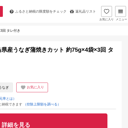
ふるさと納税の
限度額をチェック
返礼品リスト
お気に入り
メニュー
×3回 タレ付き
島県産うなぎ蒲焼きカット 約75g×4袋×3回 タ
お気に入り
うなぎ
元率とは）
と納税できます
（控除上限額を調べる）
詳細を見る