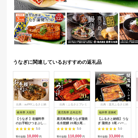
うなぎに関連しているおすすめの返礼品
出典：auPAYふるさと納
出典：ふるさとプレミ
出典：楽天ふるさと納
税
アム
税
岐阜県 大垣市
鹿児島県 志布志市
福井県 若狭町
【うなぎ 】老舗料亭
鹿児島県産うなぎ蒲焼
【ふるさと納税】うな
のお手軽ひつまぶし
名水慈鰻 20尾(1尾約
ぎ 蒲焼き 3尾 ハーフ
国産 鰻 ごはん たれ
160g)＜計約3.2kg＞
カット タレ・肝付き
5.0
5.0
5.0
出汁つき 冷蔵便 1人
wa1-001
国産鰻 国産 うなぎ蒲
10,000
110,000
33,000
分 国産鰻 国産うなぎ
焼 惣菜 おかず ウナ
寄付金額:
円
寄付金額:
円
寄付金額:
円