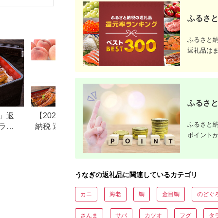
治27年（1894年）創
ン酢 付き
業 国産 鰻 手焼き 備
食べ比べ 
ふるさと
長炭 送料無料さいと
炭火焼き 
し サイト 数量限定 テ
冷凍 お取
レビ紹介＜13-1a＞
おすすめ 
市
ふるさと
返礼品は
ふるさと
」返
【2026年版】楽天ふるさと
静岡県吉田町のふ
ふるさと納
ラン
納税 還元率ランキング｜高
税のご紹介
ポイント
おす
還元率返礼品をジャンル別
に比較
うなぎの返礼品に関連しているカテゴリ
カニ
海老
鯛
金目鯛
のどぐ
さんま
サバ
カツオ
フグ
タ