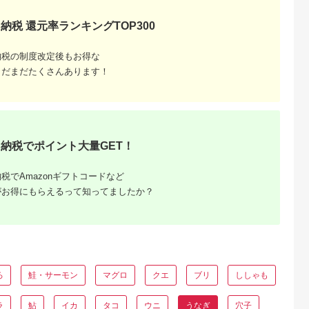
 鰻 ウナギ
町 22424530] タレ山
産 大五 大五通商 静
蒲焼 白焼き
椒付き 真空パック 個
島田市
納税 還元率ランキングTOP300
白焼 備長炭
包装 静岡県産 静岡 鰻
り寄せ 人気
ウナギ 蒲焼き 白焼き
京都府 京都
丑の日配送
納税の制度改定後もお得な
まだまだたくさんあります！
納税でポイント大量GET！
るさと納
税でAmazonギフトコードなど
がお得にもらえるって知ってましたか？
ろ
鮭・サーモン
マグロ
クエ
ブリ
ししゃも
ラ
鮎
イカ
タコ
ウニ
うなぎ
穴子