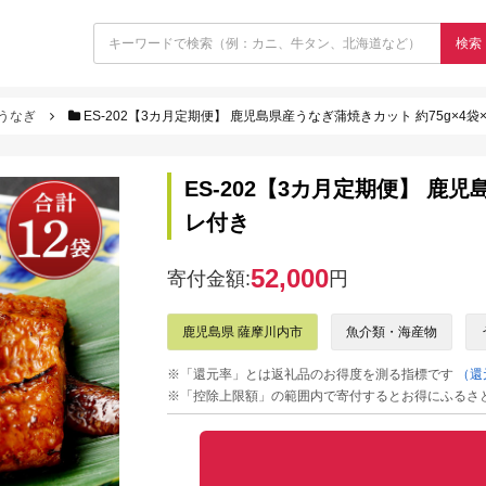
検索
うなぎ
ES-202【3カ月定期便】 鹿児島県産うなぎ蒲焼きカット 約75g×4袋
ES-202【3カ月定期便】 鹿児
レ付き
52,000
寄付金額:
円
鹿児島県 薩摩川内市
魚介類・海産物
※「還元率」とは返礼品のお得度を測る指標です
（還
※「控除上限額」の範囲内で寄付するとお得にふるさ