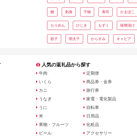
鱧
刺身
干物
寿司
かまぼこ
ちりめん
ひじき
もずく
味噌漬け
筋子
明太子
からすみ
キャビア
す
人気の返礼品から探す
牛肉
定期便
いくら
商品券・金券
カニ
旅行券
うなぎ
家電・電化製品
うに
自転車
米
日用品
果物・フルーツ
化粧品
ビール
アクセサリー