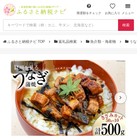
限度額をチェック
お気に入り
メニュー
検索
ふるさと納税ナビ TOP
返礼品検索
魚介類・海産物
うな
詳細を見る