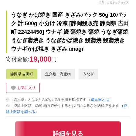
出典：ふるさとチョイス
うなぎ かば焼き 国産 きざみパック 50g 10パッ
ク 計 500g 小分け 冷凍 [静岡鰻販売 静岡県 吉田
町 22424450] ウナギ 鰻 蒲焼き 蒲焼 うなぎ蒲焼
うなぎ蒲焼き うなぎかば焼き 鰻蒲焼 鰻蒲焼き
ウナギかば焼き きざみ unagi
19,000
寄付金額:
円
静岡県 吉田町
魚介類・海産物
うなぎ
お気に入り
※「還元率」とは返礼品のお得度を測る指標です
（還元率とは）
※「控除上限額」の範囲内で寄付するとお得にふるさと納税できます
（控
除上限額を調べる）
詳細を見る