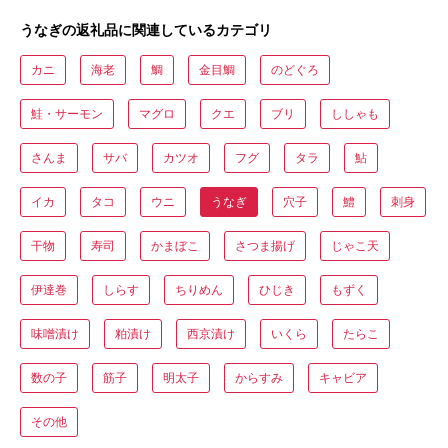
うなぎの返礼品に関連しているカテゴリ
カニ
海老
鯛
金目鯛
のどぐろ
鮭・サーモン
マグロ
クエ
ブリ
ししゃも
さんま
サバ
カツオ
フグ
タラ
鮎
イカ
タコ
ウニ
うなぎ
穴子
鱧
刺身
干物
寿司
かまぼこ
さつま揚げ
じゃこ天
伊達巻
しらす
ちりめん
ひじき
もずく
味噌漬け
粕漬け
西京漬け
いくら
たらこ
数の子
筋子
明太子
からすみ
キャビア
その他