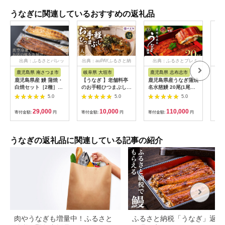
うなぎに関連しているおすすめの返礼品
出典：ふるさとパレッ
出典：auPAYふるさと納
出典：ふるさとプレミ
出
ト
税
アム
鹿児島県 南さつま市
岐阜県 大垣市
鹿児島県 志布志市
福
鹿児島県産 鰻 蒲焼・
【うなぎ 】老舗料亭
鹿児島県産うなぎ蒲焼
【ふ
白焼セット［2種］う
のお手軽ひつまぶし
名水慈鰻 20尾(1尾約
ぎ 
なぎ専門店「万のせ」
国産 鰻 ごはん たれ
160g)＜計約3.2kg＞
カッ
5.0
5.0
5.0
加工品 詰め合わせ 詰
出汁つき 冷蔵便 1人
wa1-001
国産
合わ ギフト 贈答 贈り
分 国産鰻 国産うなぎ
焼 
29,000
10,000
110,000
寄付金額:
円
寄付金額:
円
寄付金額:
円
寄付
物 手土産 御祝 お祝い
うな重 ひつまぶし 冷
ギ 
鹿児島うなぎ 鰻 ウナ
蔵 ギフト プレゼント
ギ スタミナ 土用の丑
unagi 高級 厳選 温め
の日 蒲焼き 白焼き う
るだけ 10000円 1万
うなぎの返礼品に関連している記事の紹介
な重 たれ だし 山椒
円 料理店 玉子屋別館
山葵 鹿児島県 南さつ
玉辰楼 岐阜県 大垣市
ま市
肉やうなぎも増量中！ふるさと
ふるさと納税「うなぎ」返礼