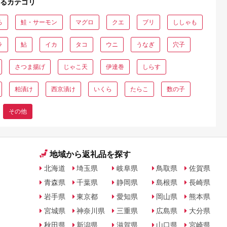
るカテゴリ
ろ
鮭・サーモン
マグロ
クエ
ブリ
ししゃも
ラ
鮎
イカ
タコ
ウニ
うなぎ
穴子
さつま揚げ
じゃこ天
伊達巻
しらす
粕漬け
西京漬け
いくら
たらこ
数の子
その他
地域から返礼品を探す
北海道
埼玉県
岐阜県
鳥取県
佐賀県
青森県
千葉県
静岡県
島根県
長崎県
岩手県
東京都
愛知県
岡山県
熊本県
宮城県
神奈川県
三重県
広島県
大分県
秋田県
新潟県
滋賀県
山口県
宮崎県