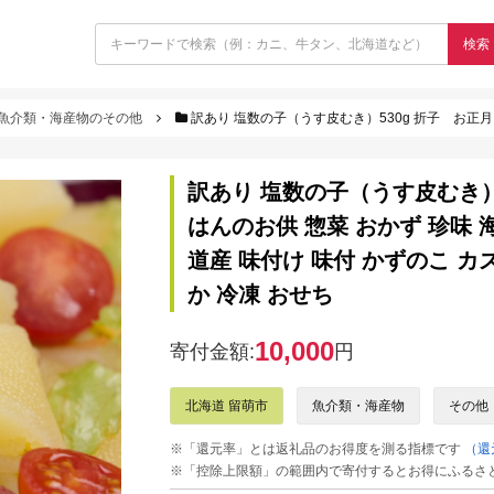
検索
魚介類・海産物のその他
訳あり 塩数の子（うす皮むき）530g 折子 お正月 人気 魚卵 高級 ごはんのお供 惣菜 おかず 
訳あり 塩数の子（うす皮むき）
はんのお供 惣菜 おかず 珍味 
道産 味付け 味付 かずのこ カ
か 冷凍 おせち
10,000
寄付金額:
円
北海道 留萌市
魚介類・海産物
その他
※「還元率」とは返礼品のお得度を測る指標です
（還
※「控除上限額」の範囲内で寄付するとお得にふるさ