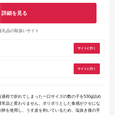
詳細を見る
返礼品の取扱いサイト
サイトに行く
るさとプレミ
出典：ふるさとプレミ
出典：ふるなび
出典：ふるさとプレ
アム
アム
ア
サイトに行く
上町
佐賀県 神埼市
茨城県 大洗町
北海道 鹿部町
無添加 辛
匠こだわりの無着色・
かねふく たらこ 訳あ
北海道噴火湾産 訳あ
「きわめんた
辛子明太子400g【12
り 1kg (500g×2箱）
り たらこ 切子
 家庭用切子
カ月連続定期便】
切れ子_AM053
1.6kg（400g×4パッ
5.0
5.0
5.0
5.0
0g×4p)《築
【お土産 お返し ギフ
ク） たらこ ご飯のお
3,000
160,000
13,000
18,000
式会社 三
ト お中元 お歳暮 海鮮
供
円
寄付金額:
円
寄付金額:
円
寄付金額:
円
001]
魚介類】(H024116)
過程で折れてしまった一口サイズの数の子を530g詰め
通常品と変わりません。ポリポリとした食感がクセにな
の卵を使用し、うす皮を剥いているため、塩抜き後の手