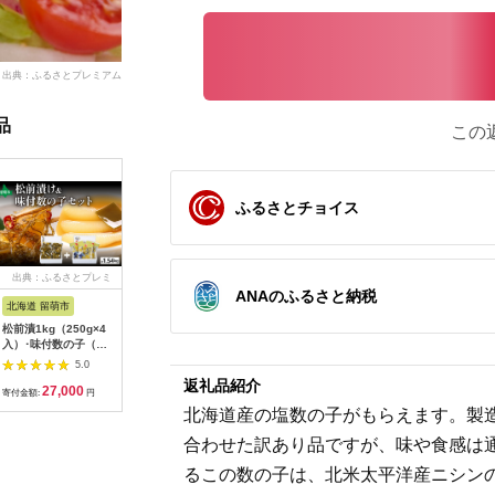
出典：ふるさとプレミアム
品
この
ふるさとチョイス
出典：ふるさとプレミ
出典：さとふる
出典：ふるさとプレミ
出典：ふ
ANAのふるさと納税
アム
アム
北海道 留萌市
宮城県 石巻市
北海道 留萌市
福岡県 築
松前漬1kg（250g×4
銀鮭茶漬けとたらこ釜
井原水産 塩数の子
食品添加物
入）･味付数の子（波
めし
（中）700g ごはん
子明太子
涛）540g（180g×3
のお供 おかず 珍味 海
い」中辛
5.0
5.0
5.0
入） お正月 人気
鮮 海産物 魚介 魚介類
400g(10
返礼品紹介
27,000
8,000
32,000
1
魚卵 高級 ごはんの
おつまみ かずのこ カ
上町》【株
寄付金額:
円
寄付金額:
円
寄付金額:
円
寄付金額:
お供 惣菜 おかず 珍味
ズノコ おせち 高
楽】[ABDI
北海道産の塩数の子がもらえます。製造
海鮮 海産物 魚介 魚介
級 ギフト
類 おつまみ つまみ 本
合わせた訳あり品ですが、味や食感は
チャン 味付け 味付 か
ずのこ カズノコ 味付
るこの数の子は、北米太平洋産ニシン
数の子 株式会社やま