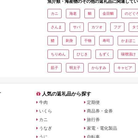
魚介類・海産物のその他の返礼品に関連してい
カニ
海老
鯛
金目鯛
のどぐ
さんま
サバ
カツオ
フグ
タ
鱧
刺身
干物
寿司
かまぼこ
ちりめん
ひじき
もずく
味噌漬け
筋子
明太子
からすみ
キャビア
す
人気の返礼品から探す
牛肉
定期便
いくら
商品券・金券
カニ
旅行券
うなぎ
家電・電化製品
うに
自転車