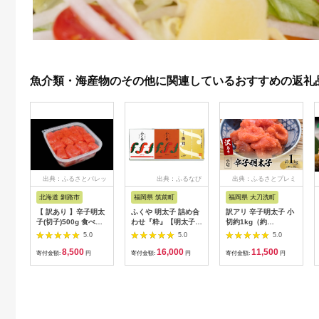
魚介類・海産物のその他に関連しているおすすめの返礼
出典：ふるさとパレッ
出典：ふるなび
出典：ふるさとプレミ
ト
アム
北海道 釧路市
福岡県 筑前町
福岡県 大刀洗町
【 訳あり 】辛子明太
ふくや 明太子 詰め合
訳アリ 辛子明太子 小
子(切子)500g 食べ比
わせ『粋』【明太子
切約1kg（約
べ タラコ 明太 たらこ
めんたいこ ふくや 魚
100g×10p） 魚卵 つ
5.0
5.0
5.0
海鮮 おかず ご飯のお
介類 家庭用 お取り寄
まみ 酒のあて 肴 ご飯
8,500
16,000
11,500
供 規格外 家庭用 切子
せグルメ ご飯のお供
のお供 おかず おにぎ
寄付金額:
円
寄付金額:
円
寄付金額:
円
小分け F4F-5546
お土産 詰合せ 食べ比
りの具 家庭用 ピリ辛
べ 福岡県 筑前町
パスタ うどん ソース
AH001】【価格改
アレンジ 食材 海の幸
定】
※配送不可：離島