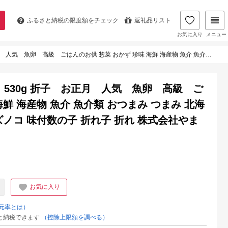
ふるさと納税の
限度額をチェック
返礼品リスト
お気に入り
メニュー
珍味 海鮮 海産物 魚介 魚介類 おつまみ つまみ 北海道産 味付け 味付 かずのこ カズノコ 味付数の子 折れ子 折れ 株式会社やまか 冷凍 おせち
530g 折子 お正月 人気 魚卵 高級 ご
海鮮 海産物 魚介 魚介類 おつまみ つまみ 北海
ズノコ 味付数の子 折れ子 折れ 株式会社やま
お気に入り
元率とは）
と納税できます
（控除上限額を調べる）