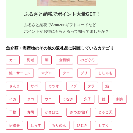
ふるさと納税でポイント大量GET！
ふるさと納税でAmazonギフトコードなど
ポイントがお得にもらえるって知ってましたか？
魚介類・海産物のその他の返礼品に関連しているカテゴリ
カニ
海老
鯛
金目鯛
のどぐろ
鮭・サーモン
マグロ
クエ
ブリ
ししゃも
さんま
サバ
カツオ
フグ
タラ
鮎
イカ
タコ
ウニ
うなぎ
穴子
鱧
刺身
干物
寿司
かまぼこ
さつま揚げ
じゃこ天
伊達巻
しらす
ちりめん
ひじき
もずく