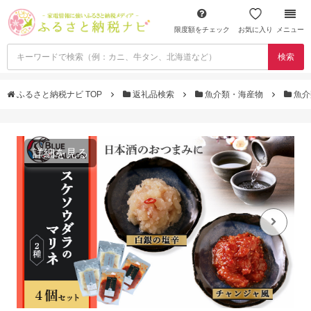
限度額をチェック
お気に入り
メニュー
検索
ふるさと納税ナビ TOP
返礼品検索
魚介類・海産物
魚介
詳細を見る