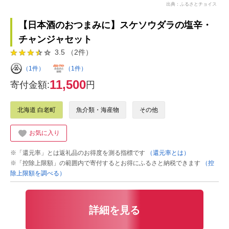
出典：ふるさとチョイス
【日本酒のおつまみに】スケソウダラの塩辛・
チャンジャセット
3.5 （2件）
（1件）
（1件）
11,500
寄付金額:
円
北海道 白老町
魚介類・海産物
その他
お気に入り
※「還元率」とは返礼品のお得度を測る指標です
（還元率とは）
※「控除上限額」の範囲内で寄付するとお得にふるさと納税できます
（控
除上限額を調べる）
詳細を見る