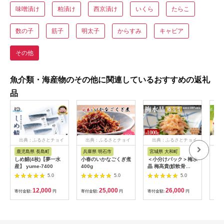
味噌漬け
粕漬け
西京漬け
いくら
たらこ
数の子
筋子
明太子
からすみ
キャビア
その他
魚介類・海産物のその他に関連しているおすすめの返礼
品
出典：ふるさとチョイ
出典：ふるさとチョイ
出典：ふるさとチョイ
出
ス
ス
ス
鹿児島県 長島町
兵庫県 明石市
宮城県 大和町
兵
しめ鯖(4枚)【夢一水
小春のいかなごくぎ煮
＜小分けパック＞梅水
ひと
産】 yume-7400
400g
晶 梅高貴(鮫軟骨
巻 
100%使用) 計1,000g
くち
5.0
5.0
5.0
(100g×10p) 選べる容
布巻
量 サメ軟骨 梅和え 梅
ぶま
12,000
25,000
26,000
寄付金額:
円
寄付金額:
円
寄付金額:
円
寄付
肉 梅干し おつまみ 珍
ご飯
味 海鮮【株式会社仙
飲み
台ミンミン】ta414
お惣
兵庫