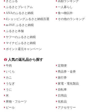
さとふる
高額ランキング
ふるさとプレミアム
一人暮らし
ANAのふるさと納税
食べ物以外
dショッピングふるさと納税百選
その他のランキング
au PAY ふるさと納税
ふるさと本舗
ヤフーのふるさと納税
マイナビふるさと納税
ポイント還元キャンペーン
人気の返礼品から探す
牛肉
定期便
いくら
商品券・金券
カニ
旅行券
うなぎ
家電・電化製品
うに
自転車
米
日用品
果物・フルーツ
化粧品
ビール
アクセサリー