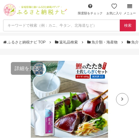
限度額をチェック
お気に入り
メニュー
検索
ふるさと納税ナビ TOP
返礼品検索
魚介類・海産物
魚介
詳細を見る