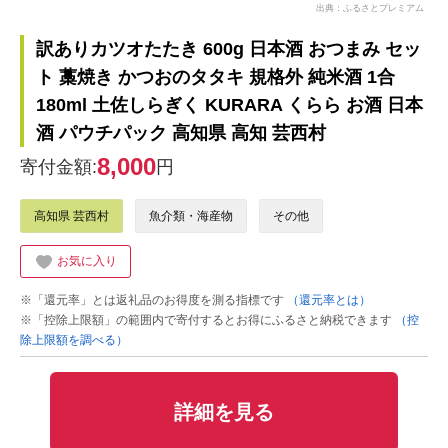
出典：ふるさとプレミアム
訳ありカツオたたき 600g 日本酒 おつまみ セッ
ト 藁焼き かつおのタタキ 規格外 純米酒 1合
180ml 土佐しらぎく KURARA くらら お酒 日本
酒 パウチパック 高知県 高知 芸西村
8,000
寄付金額:
円
高知県 芸西村
魚介類・海産物
その他
お気に入り
※「還元率」とは返礼品のお得度を測る指標です
（還元率とは）
※「控除上限額」の範囲内で寄付するとお得にふるさと納税できます
（控
除上限額を調べる）
詳細を見る