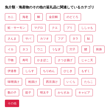
魚介類・海産物のその他の返礼品に関連しているカテゴリ
カニ
海老
鯛
金目鯛
のどぐろ
鮭・サーモン
マグロ
クエ
ブリ
ししゃも
さんま
サバ
カツオ
フグ
タラ
鮎
イカ
タコ
ウニ
うなぎ
穴子
鱧
刺身
干物
寿司
かまぼこ
さつま揚げ
じゃこ天
伊達巻
しらす
ちりめん
ひじき
もずく
味噌漬け
粕漬け
西京漬け
いくら
たらこ
数の子
筋子
明太子
からすみ
キャビア
その他