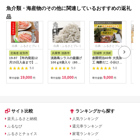
魚介類・海産物のその他に関連しているおすすめの返礼
品
出典：ふるさとプレミ
出典：ふるさとプレミ
出典：ふるさとプレミ
出
アム
アム
アム
北海道 紋別市
兵庫県 淡路市
茨城県 大洗町
宮
19-97 【年内発送12
淡路島シラスの釜揚げ
創業明治40年 大洗加
から
月15日入金まで】ず
100ｇ8袋入り（800
工 梅酢だこ 小分け
N02
わい甲羅盛り 70g(正
ｇ） [釜揚げしら
85ｇ×3パック 茨城県
5.0
5.0
5.0
味)×4個 【かにみそ
す 釜揚げシラス しら
大洗 たこ 酢蛸 酢 ダ
まで完全無添加】 ｜
す 釜揚げしらす]
コ
19,000
10,000
9,000
寄付金額:
円
寄付金額:
円
寄付金額:
円
寄付
かに ずわいがに 高品
質 within2025
サイト比較
ランキングから探す
楽天ふるさと納税
人気ランキング
ふるなび
還元率ランキング
ふるさとチョイス
家電ランキング