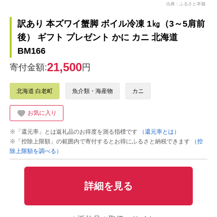
出典：ふるさと本舗
訳あり 本ズワイ蟹脚 ボイル冷凍 1㎏（3～5肩前
後） ギフト プレゼント かに カニ 北海道
BM166
21,500
寄付金額:
円
北海道 白老町
魚介類・海産物
カニ
お気に入り
※「還元率」とは返礼品のお得度を測る指標です
（還元率とは）
※「控除上限額」の範囲内で寄付するとお得にふるさと納税できます
（控
除上限額を調べる）
詳細を見る