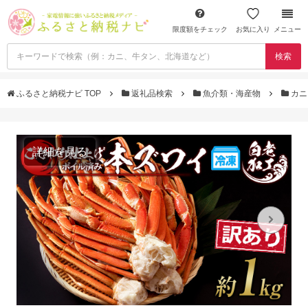
限度額をチェック
お気に入り
メニュー
検索
ふるさと納税ナビ TOP
返礼品検索
魚介類・海産物
カ
詳細を見る