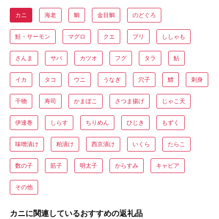
カニ
海老
鯛
金目鯛
のどぐろ
鮭・サーモン
マグロ
クエ
ブリ
ししゃも
さんま
サバ
カツオ
フグ
タラ
鮎
イカ
タコ
ウニ
うなぎ
穴子
鱧
刺身
干物
寿司
かまぼこ
さつま揚げ
じゃこ天
伊達巻
しらす
ちりめん
ひじき
もずく
味噌漬け
粕漬け
西京漬け
いくら
たらこ
数の子
筋子
明太子
からすみ
キャビア
その他
カニに関連しているおすすめの返礼品