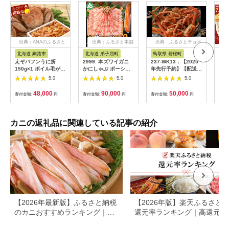
出典：ANAのふるさと
出典：ふるさと本舗
出典：ふるさとチョイ
納税
ス
北海道 釧路市
北海道 弟子屈町
鳥取県 若桜町
宮
えぞバフンうに折
2999. 本ズワイガニ
237-WK13．【2025
カッ
150g×1 ボイル毛がに
かにしゃぶ ポーショ
年先行予約】【配送日
むき
400g×1 ふるさと納税
ン 500g 6個 12-16人
時指定可】【蒸し】訳
1.5
5.0
5.0
5.0
うに かに F4F-0843
前 カット済 ずわい蟹
あり足折れ松葉ガニ
しゃ
ズワイガニ カニ 蟹 か
1.5kg前後
量1
48,000
90,000
50,000
寄付金額:
円
寄付金額:
円
寄付金額:
円
寄付
に 蟹足 生 生食 蟹し
城県
ゃぶ 人気 お取り寄せ
205
送料無料 北海道 弟子
ずわ
屈町
棒 
カニの返礼品に関連している記事の紹介
ン
【2026年最新版】ふるさと納税
【2026年版】楽天ふるさと
のカニおすすめランキング｜還
還元率ランキング｜高還元率
元率・大容量で比較
礼品をジャンル別に比較