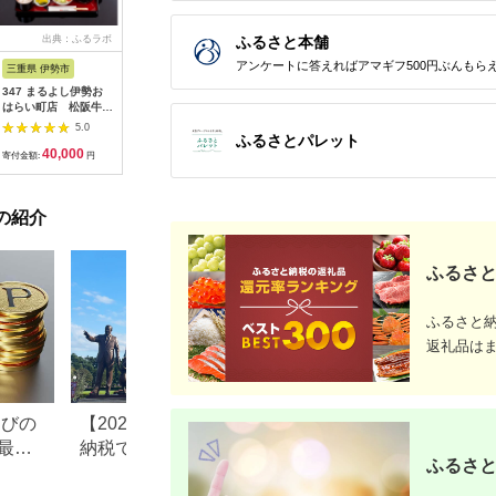
ふるさと本舗
出典：ふるラボ
出典：楽天ふるさと納
出典：auPAYふるさと納
出
税
税
アンケートに答えればアマギフ500円ぶんもら
三重県 伊勢市
広島県 安芸高田市
神奈川県 平塚市
茨城県 阿
347 まるよし伊勢お
【ふるさと納税】ゴル
ひらつか☆スターライ
20-05 
はらい町店 松阪牛焼
フ 八千代カントリー
トマーレ （ふるさと
カリ備食
肉御膳(150g) ペアお
クラブ 利用券 10,000
納税返礼ポイント）
(100g×
5.0
5.0
5.0
ふるさとパレット
食事券
円分（1,000円×10
15000pt付与 商品券
存・非常
40,000
36,500
50,000
1
枚） 広島 安芸高田市
ポイント 関東 日帰り
備蓄用 緊
寄付金額:
円
寄付金額:
円
寄付金額:
円
寄付金額:
ドライブ レジャー 観
食品 食糧
光 イベント お出かけ
存 レジャ
七夕まつり スマホ に
登山 便利
の紹介
ポイント付与 湘南 神
奈川県 平塚市
ふるさと
ふるさと
返礼品は
なびの
【2026年最新版】ふるさと
ふるさと納税、年
最大
納税でディズニー返礼品は
で30万円寄付でき
ふるさと
もらえる？ホテル・チケッ
すめ返礼品も紹介