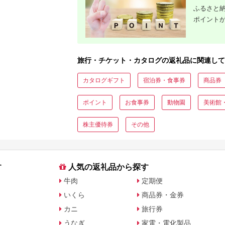
ト・公式グッズを徹底解説
ふるさと納
ポイント
旅行・チケット・カタログの返礼品に関連して
カタログギフト
宿泊券・食事券
商品券
ポイント
お食事券
動物園
美術館
株主優待券
その他
す
人気の返礼品から探す
牛肉
定期便
いくら
商品券・金券
カニ
旅行券
うなぎ
家電・電化製品