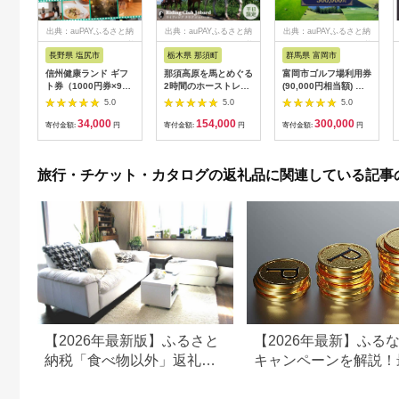
出典：auPAYふるさと納
出典：auPAYふるさと納
出典：auPAYふるさと納
税
税
税
長野県 塩尻市
栃木県 那須町
群馬県 富岡市
信州健康ランド ギフ
那須高原を馬とめぐる
富岡市ゴルフ場利用券
ト券（1000円券×9
2時間のホーストレッ
(90,000円相当額) ゴ
枚） | 信州健康ランド
キング 外乗ペア利用
ルフ チケット 平日 土
5.0
5.0
5.0
サウナ 大浴場 ボディ
券【平日限定】チケッ
日 祝日 プレー券 関東
34,000
154,000
300,000
ケア リラクゼーショ
ト 利用券 ペア 体験
群馬県 首都圏 F20E-
寄付金額:
円
寄付金額:
円
寄付金額:
円
ン 施設 宿泊 家族連れ
乗馬 初心者歓迎〔P-
350
長野県 塩尻市
100〕
旅行・チケット・カタログの返礼品に関連している記事
【2026年最新版】ふるさと
【2026年最新】ふる
納税「食べ物以外」返礼品
キャンペーンを解説！
の還元率ランキング！
50%還元も