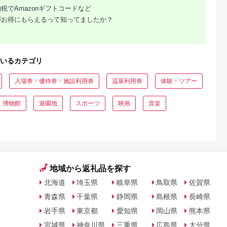
税でAmazonギフトコードなど
がお得にもらえるって知ってましたか？
いるカテゴリ
入場券・優待券・施設利用券
温泉利用券
体験・ツアー
・博物館
遊園地
スポーツ
映画
音楽
地域から返礼品を探す
北海道
埼玉県
岐阜県
鳥取県
佐賀県
青森県
千葉県
静岡県
島根県
長崎県
岩手県
東京都
愛知県
岡山県
熊本県
宮城県
神奈川県
三重県
広島県
大分県