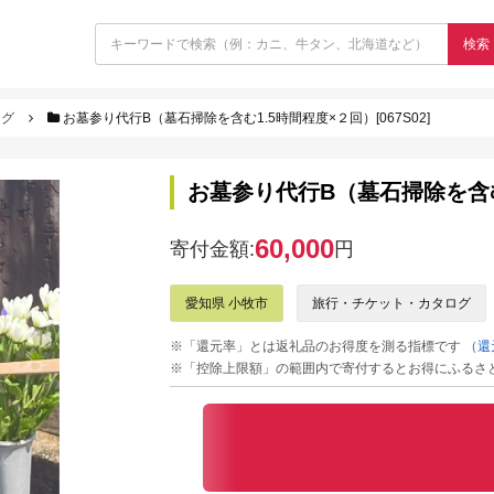
検索
ログ
お墓参り代行B（墓石掃除を含む1.5時間程度×２回）[067S02]
お墓参り代行B（墓石掃除を含む1.
60,000
寄付金額:
円
愛知県 小牧市
旅行・チケット・カタログ
※「還元率」とは返礼品のお得度を測る指標です
（還
※「控除上限額」の範囲内で寄付するとお得にふるさ