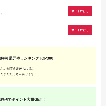
典：ふるなび
出典：楽天ふるさと納
出典：auPAYふるさと納
出典：auPAYふるさと
サイトに行く
税
税
える
見町
東京都千代田区
兵庫県 川西市
鹿児島県 屋久島町
茨城県産コシヒ
【ふるさと納税】ホテ
No.422 入浴回数券1
屋久島プライベート
ライスセット
ルニューオータニ(東
冊（6枚つづり） ／
カスタマイズツアー
８袋）【5年保
京)ビューアンドダイ
SPAキセラ川西 温泉
5.0
5.0
5.0
5.0
食】【備蓄
ニング ザスカイ 平日
スパ サウナ リラック
サイトに行く
2,000
65,000
19,000
173,000
急時 備え 米
ディナービュッフェ 1
ス 癒し 兵庫県
円
寄付金額:
円
寄付金額:
円
寄付金額:
円
 食料 長期保
ドリンク付券_ ホテル
ー キャンプ
ビュッフェ 食事券 グ
】
ルメ 高級 人気 おすす
め【1641917】
納税 還元率ランキングTOP300
納税の制度改定後もお得な
まだまだたくさんあります！
収いくら
る？おす
納税でポイント大量GET！