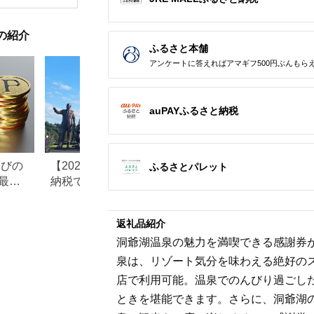
の紹介
ふるさと本舗
アンケートに答えればアマギフ500円ぶんもら
auPAYふるさと納税
なびの
【2026年最新版】ふるさと
ふるさと納税、年
ふるさとパレット
最大
納税でディズニー返礼品は
で30万円寄付でき
もらえる？ホテル・チケッ
すめ返礼品も紹介
ト・公式グッズを徹底解説
返礼品紹介
洞爺湖温泉の魅力を満喫できる感謝券
泉は、リゾート気分を味わえる絶好の
店で利用可能。温泉でのんびり過ごし
ときを堪能できます。さらに、洞爺湖