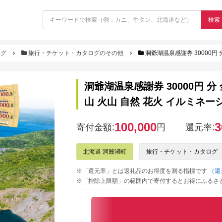
検索
ログ
旅行・チケット・カタログのその他
洞爺湖温泉感謝券 30000円 分 金券 
洞爺湖温泉感謝券 30000円 分
山 火山 自然 花火 イルミネー
100,000
3
寄付金額:
円
還元率:
北海道 洞爺湖町
旅行・チケット・カタログ
※「還元率」とは返礼品のお得度を測る指標です
（還
※「控除上限額」の範囲内で寄付するとお得にふるさ