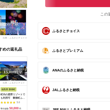
この
ふるさとチョイス
出典：ふるさとチョイス
すめの返礼品
ふるさとプレミアム
ANAのふるさと納税
出典：ふるさとチョイ
出典：ふるなび
出典：ふるなび
出典：ふ
ス
JALふるさと納税
福島県 磐梯町
群馬県 草津町
北海道 洞爺湖町
長野県 王
町内の星野リゾートで
くさつ温泉感謝券
旅行 宿泊 クーポン
王滝村ふ
も利用可 磐梯町ふる
【500,000円】
15万円分 感謝券 洞爺
品券3,00
さと応援感謝券
湖 温泉 旅行
5.0
5.0
5.0
（15,000円分）
50,000
500,000
500,000
1
寄付金額:
円
寄付金額:
JRE MALLふるさと納税
円
寄付金額:
円
寄付金額: