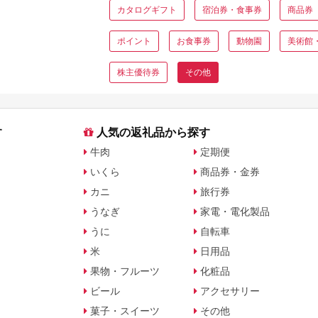
カタログギフト
宿泊券・食事券
商品券
ポイント
お食事券
動物園
美術館
株主優待券
その他
す
人気の返礼品から探す
牛肉
定期便
いくら
商品券・金券
カニ
旅行券
うなぎ
家電・電化製品
うに
自転車
米
日用品
果物・フルーツ
化粧品
ビール
アクセサリー
菓子・スイーツ
その他