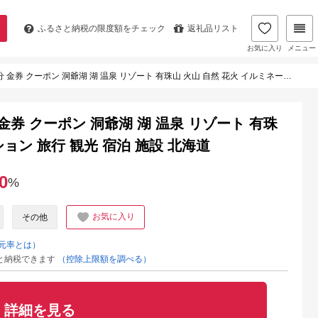
ふるさと納税の
限度額をチェック
返礼品リスト
お気に入り
メニュー
クーポン 洞爺湖 湖 温泉 リゾート 有珠山 火山 自然 花火 イルミネーション 旅行 観光 宿泊 施設 北海道
 金券 クーポン 洞爺湖 湖 温泉 リゾート 有珠
ション 旅行 観光 宿泊 施設 北海道
0
%
お気に入り
その他
元率とは）
と納税できます
（控除上限額を調べる）
詳細を見る