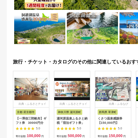
旅行・チケット・カタログのその他に関連しているおす
出典：ふるさとチョイ
出典：ふるさとチョイ
出典：ふるなび
ス
ス
京都 府京都市
神奈川県 湯河原町
群馬県 草津町
【一澤信三郎帆布】ギ
湯河原温泉ふるさと納
くさつ温泉感謝券
フト券 30000円分
税「宿泊ギフト券」
【150,000円】
5.0
5.0
5.0
100,000
500,000
150,000
寄付金額:
円
寄付金額:
円
寄付金額:
円