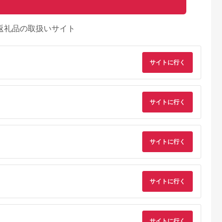
返礼品の取扱いサイト
サイトに行く
サイトに行く
サイトに行く
るさとチョイ
出典：ふるさとチョイ
出典：ふるさとチョイ
出典：ふるさとチョ
ス
ス
ス
滝村
北海道 千歳市
長野県 御代田町
愛知県 碧南市
サイトに行く
るさと応援商
ギフト券 500円分×6
フェリーチェふるさと
【長田農園に行こ
0円分
枚 3000円分《もりも
納税感謝券(1000円分
う!!】直売所で使える
と》お買い物券 商品
チケット×6枚)＜ 高級
お買物券 3,000円
5.0
5.0
5.0
5.0
券 贈り物 お菓子 スイ
スイーツ 洋菓子 ギフ
分 H004-159
0,000
10,000
20,000
10,000
ーツ【北海道】
ト＞【1116334】
円
寄付金額:
円
寄付金額:
円
寄付金額:
円
サイトに行く