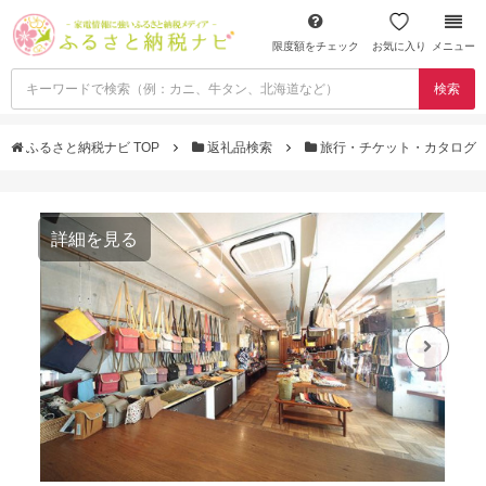
限度額をチェック
お気に入り
メニュー
検索
ふるさと納税ナビ TOP
返礼品検索
旅行・チケット・カタログ
詳細を見る