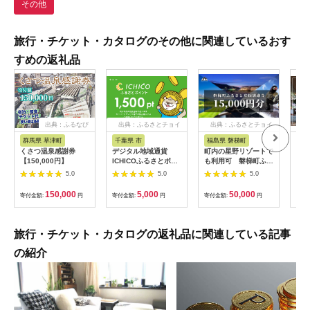
その他
旅行・チケット・カタログのその他に関連しているおす
すめの返礼品
出典：ふるなび
出典：ふるさとチョイ
出典：ふるさとチョイ
ス
ス
群馬県 草津町
千葉県 市
福島県 磐梯町
長
くさつ温泉感謝券
デジタル地域通貨
町内の星野リゾートで
ギフ
【150,000円】
ICHICOふるさとポイ
も利用可 磐梯町ふる
ンス
ント1,500pt
さと応援感謝券
軽井沢
5.0
5.0
5.0
【12203-0284】
（15,000円分）
分 
150,000
5,000
50,000
寄付金額:
円
寄付金額:
円
寄付金額:
円
寄付
旅行・チケット・カタログの返礼品に関連している記事
の紹介