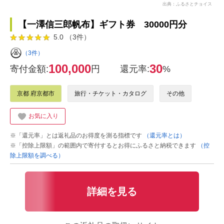
出典：ふるさとチョイス
【一澤信三郎帆布】ギフト券 30000円分
5.0 （3件）
（3件）
100,000
30
寄付金額:
円
還元率:
%
京都 府京都市
旅行・チケット・カタログ
その他
お気に入り
※「還元率」とは返礼品のお得度を測る指標です
（還元率とは）
※「控除上限額」の範囲内で寄付するとお得にふるさと納税できます
（控
除上限額を調べる）
詳細を見る