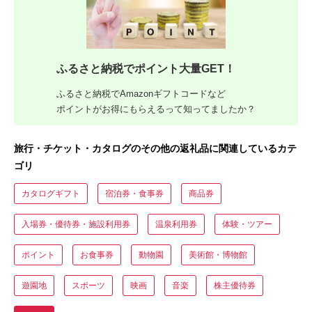
ふるさと納税でポイント大量GET！
ふるさと納税でAmazonギフトコードなど
ポイントがお得にもらえるって知ってましたか？
旅行・チケット・カタログのその他の返礼品に関連しているカテ
ゴリ
カタログギフト
宿泊券・食事券
商品券
入場券・優待券・施設利用券
温泉利用券
体験・ツアー
ポイント
お食事券
動物園
美術館・博物館
遊園地
スポーツ
映画
音楽
株主優待券