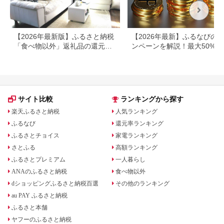
【2026年最新版】ふるさと納税
【2026年最新】ふるなびの
「食べ物以外」返礼品の還元率
ンペーンを解説！最大50%還
ランキング！
も
サイト比較
ランキングから探す
楽天ふるさと納税
人気ランキング
ふるなび
還元率ランキング
ふるさとチョイス
家電ランキング
さとふる
高額ランキング
ふるさとプレミアム
一人暮らし
ANAのふるさと納税
食べ物以外
dショッピングふるさと納税百選
その他のランキング
au PAY ふるさと納税
ふるさと本舗
ヤフーのふるさと納税