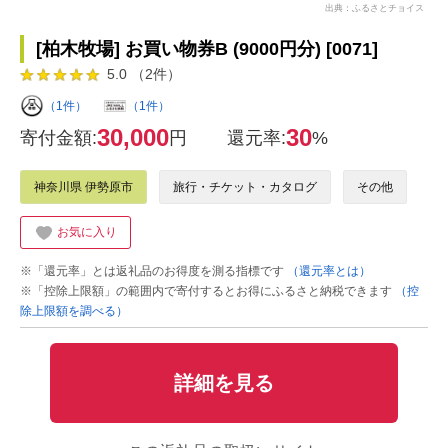
出典：ふるさとチョイス
[柏木牧場] お買い物券B (9000円分) [0071]
5.0 （2件）
（1件）
（1件）
30,000
30
寄付金額:
円
還元率:
%
神奈川県 伊勢原市
旅行・チケット・カタログ
その他
お気に入り
※「還元率」とは返礼品のお得度を測る指標です
（還元率とは）
※「控除上限額」の範囲内で寄付するとお得にふるさと納税できます
（控
除上限額を調べる）
詳細を見る