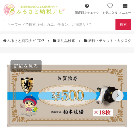
限度額をチェック
お気に入り
メニュー
検索
ふるさと納税ナビ TOP
返礼品検索
旅行・チケット・カタログ
詳細を見る