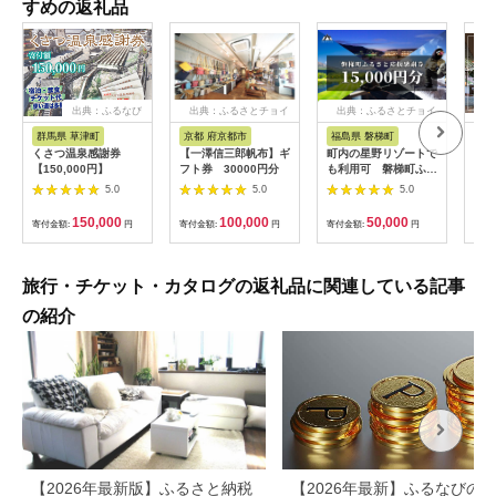
すめの返礼品
出典：ふるなび
出典：ふるさとチョイ
出典：ふるさとチョイ
ス
ス
群馬県 草津町
京都 府京都市
福島県 磐梯町
長
くさつ温泉感謝券
【一澤信三郎帆布】ギ
町内の星野リゾートで
ギフ
【150,000円】
フト券 30000円分
も利用可 磐梯町ふる
ンス
さと応援感謝券
軽井沢
5.0
5.0
5.0
（15,000円分）
分 
150,000
100,000
50,000
寄付金額:
円
寄付金額:
円
寄付金額:
円
寄付
旅行・チケット・カタログの返礼品に関連している記事
の紹介
【2026年最新版】ふるさと納税
【2026年最新】ふるなびの