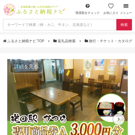
限度額をチェック
お気に入り
メニュー
検索
ふるさと納税ナビ TOP
返礼品検索
旅行・チケット・カタログ
詳細を見る