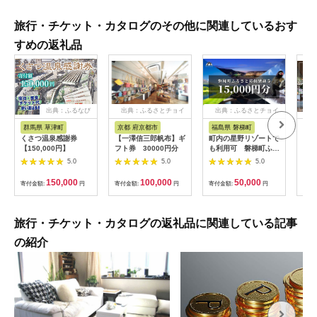
旅行・チケット・カタログのその他に関連しているおす
すめの返礼品
出典：ふるなび
出典：ふるさとチョイ
出典：ふるさとチョイ
ス
ス
群馬県 草津町
京都 府京都市
福島県 磐梯町
長
くさつ温泉感謝券
【一澤信三郎帆布】ギ
町内の星野リゾートで
ギフ
【150,000円】
フト券 30000円分
も利用可 磐梯町ふる
ンス
さと応援感謝券
軽井沢
5.0
5.0
5.0
（15,000円分）
分 
150,000
100,000
50,000
寄付金額:
円
寄付金額:
円
寄付金額:
円
寄付
旅行・チケット・カタログの返礼品に関連している記事
の紹介