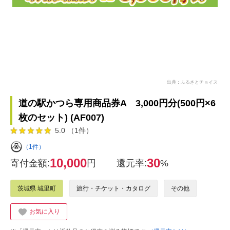
出典：ふるさとチョイス
道の駅かつら専用商品券A 3,000円分(500円×6
枚のセット) (AF007)
5.0 （1件）
（1件）
10,000
30
寄付金額:
円
還元率:
%
茨城県 城里町
旅行・チケット・カタログ
その他
お気に入り