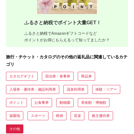
ふるさと納税でポイント大量GET！
ふるさと納税でAmazonギフトコードなど
ポイントがお得にもらえるって知ってましたか？
旅行・チケット・カタログのその他の返礼品に関連しているカテ
ゴリ
カタログギフト
宿泊券・食事券
商品券
入場券・優待券・施設利用券
温泉利用券
体験・ツアー
ポイント
お食事券
動物園
美術館・博物館
遊園地
スポーツ
映画
音楽
株主優待券
その他