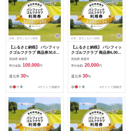
出典：楽天ふるさと納税
出典：楽天ふるさと納税
【ふるさと納税】 パシフィッ
【ふるさと納税】 パシフィッ
クゴルフクラブ 商品券30,000
クゴルフクラブ 商品券6,000
円分 ゴルフ プレー 高知県 南
円分 ゴルフ プレー 高知県 南
高知県 南国市
高知県 南国市
国市
国市
100,000
20,000
寄付金額:
円
寄付金額:
円
30
30
還元率
%
還元率
%
4サイトで掲載中
4サイトで掲載中