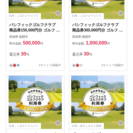
出典：ふるさとチョイス
出典：ふるさとチョイス
パシフィックゴルフクラブ
パシフィックゴルフクラブ
商品券150,000円分 ゴルフ プ
商品券300,000円分 ゴルフ プ
レー 高知県 南国市
レー 高知県 南国市
高知県 南国市
高知県 南国市
500,000
1,000,000
寄付金額:
円
寄付金額:
円
30
30
還元率
%
還元率
%
3サイトで掲載中
3サイトで掲載中
出典：ふるさとチョイス
出典：楽天ふるさと納税