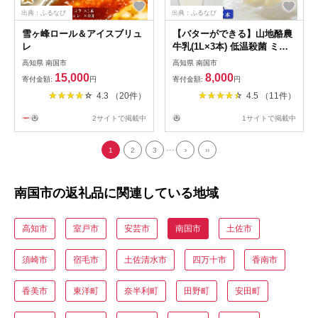
出典：ふるなび
出典：ふるなび
雪ヶ峰ロール＆アイスブリュ
【バターができる】山地酪農
レ
牛乳(1L×3本) 低温殺菌 ミル
ク 生乳100％ 成分無調整牛乳
高知県 南国市
高知県 南国市
斉藤牧場 高知県 南国市
15,000
8,000
寄付金額:
円
寄付金額:
円
4.3 （20件）
4.5 （11件）
2サイトで掲載中
1サイトで掲載中
...
1
2
3
›
››
南国市の返礼品に関連している地域
高知市
室戸市
安芸市
南国市
土佐市
須崎市
宿毛市
土佐清水市
四万十市
香南市
香美市
東洋町
奈半利町
田野町
安田町