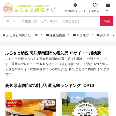
限度額をチェック
お気に入り
メニュー
検索
ふるさと納税ナビ TOP
返礼品検索
四国地方
高知県
ふるさと納税 高知県南国市の返礼品 16サイト一括検索
ふるさと納税でもらえる高知県南国市の返礼品（3150件）一覧ページで
す。還元率やレビュー件数順などに並べ替え可能です。主要な16の人気ふ
るさと納税サイトに掲載されている返礼品を1回でまとめて検索できて便利
です。
高知県南国市の返礼品 還元率ランキングTOP10
1
2