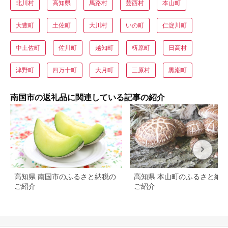
北川村
高知県
馬路村
芸西村
本山町
大豊町
土佐町
大川村
いの町
仁淀川町
中土佐町
佐川町
越知町
梼原町
日高村
津野町
四万十町
大月町
三原村
黒潮町
南国市の返礼品に関連している記事の紹介
高知県 南国市のふるさと納税の
高知県 本山町のふるさと納
ご紹介
ご紹介