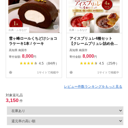
出典：ふるなび
出典：ふるなび
雪ヶ峰ロールくちどけショコ
アイスブリュレ4種セット
ラケーキ1本 / ケーキ
【クレームブリュレ詰め合わ
せ ジャージー乳 濃厚キャラ
高知県 南国市
高知県 南国市
メル 木いちご 小夏 デザート
8,000
8,000
寄付金額:
円
寄付金額:
円
プレゼント ギフト お菓子 ス
4.5 （84件）
4.5 （25件）
イーツ プリン 人気 おすすめ
高知県 南国市】【ST011】
1サイトで掲載中
1サイトで掲載中
レビュー件数ランキングをもっと見る
対象返礼品
3,150
件