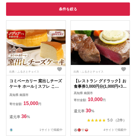
条件を絞る
出典：ふるさとチョイス
出典：ふるさとチョイス
コミベーカリー 窯出しチーズ
【レストラン グドラック】お
ケーキ ホール | スフレ こだ
食事券3,000円分(1,000円×3
わり ふわしゅわ クリーム チ
枚)
高知県 南国市
高知県 南国市
ーズ おかし 取り寄せ 誕生日
10,000
寄付金額:
円
ギフト プレゼント スイーツ
15,000
寄付金額:
円
人気 高知 南国市
30
還元率
%
36
還元率
%
5.0 （2件）
1サイトで掲載中
4サイトで掲載中