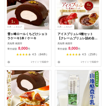
出典：ふるなび
出典：ふるなび
雪ヶ峰ロールくちどけショコ
アイスブリュレ4種セット
ラケーキ1本 / ケーキ
【クレームブリュレ詰め合わ
せ ジャージー乳 濃厚キャラ
高知県 南国市
高知県 南国市
メル 木いちご 小夏 デザート
8,000
8,000
寄付金額:
円
寄付金額:
円
プレゼント ギフト お菓子 ス
4.5 （84件）
4.5 （25件）
イーツ プリン 人気 おすすめ
高知県 南国市】【ST011】
1サイトで掲載中
1サイトで掲載中