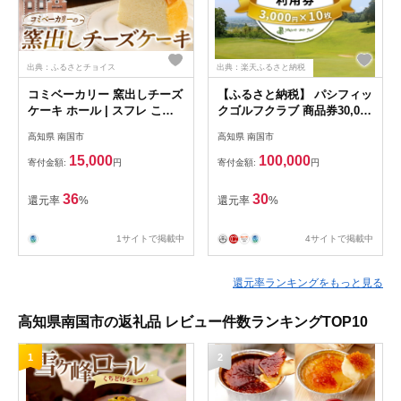
出典：ふるさとチョイス
出典：楽天ふるさと納税
コミベーカリー 窯出しチーズ
【ふるさと納税】 パシフィッ
ケーキ ホール | スフレ こだ
クゴルフクラブ 商品券30,000
わり ふわしゅわ クリーム チ
円分 ゴルフ プレー 高知県 南
高知県 南国市
高知県 南国市
ーズ おかし 取り寄せ 誕生日
国市
ギフト プレゼント スイーツ
15,000
100,000
寄付金額:
円
寄付金額:
円
人気 高知 南国市
36
30
還元率
%
還元率
%
1サイトで掲載中
4サイトで掲載中
還元率ランキングをもっと見る
高知県南国市の返礼品 レビュー件数ランキングTOP10
1
2