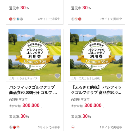
30
30
還元率
%
還元率
%
4サイトで掲載中
3サイトで掲載中
出典：ふるさとチョイス
出典：楽天ふるさと納税
パシフィックゴルフクラブ
【ふるさと納税】 パシフィッ
商品券90,000円分 ゴルフ プ
クゴルフクラブ 商品券90,000
レー 高知県 南国市
円分 ゴルフ コンペ プレー セ
高知県 南国市
高知県 南国市
ルフ キャディ ラウンド ゴル
300,000
300,000
寄付金額:
円
寄付金額:
円
フ場 レディース 練習場 メン
ズ ウェア カート 高知県 南国
30
30
還元率
%
還元率
%
市
3サイトで掲載中
1サイトで掲載中