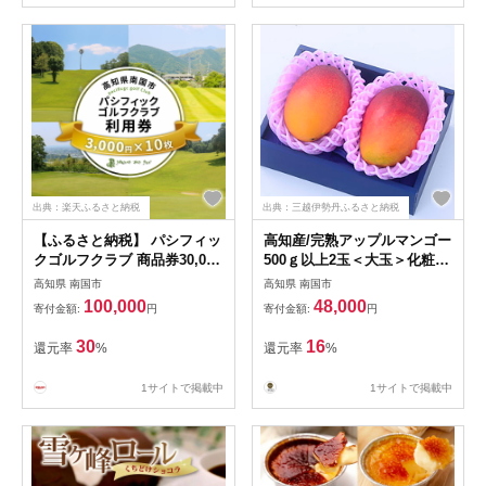
出典：楽天ふるさと納税
出典：三越伊勢丹ふるさと納税
【ふるさと納税】 パシフィッ
高知産/完熟アップルマンゴー
クゴルフクラブ 商品券30,000
500ｇ以上2玉＜大玉＞化粧箱
円分 ゴルフ コンペ プレー セ
入り【夏発送】（三越伊勢丹
高知県 南国市
高知県 南国市
ルフ キャディ ラウンド ゴル
選定）
100,000
48,000
寄付金額:
円
寄付金額:
円
フ場 レディース 練習場 メン
ズ ウェア カート 高知県 南国
30
16
還元率
%
還元率
%
市
1サイトで掲載中
1サイトで掲載中