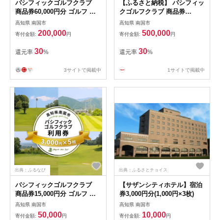
パシフィックゴルフクラブ
【ふるさと納税】 パシフィッ
商品券60,000円分 ゴルフ プ
クゴルフクラブ 商品券
レー 高知県 南国市
150,000円分 ゴルフ コンペ
高知県 南国市
高知県 南国市
プレー セルフ キャディ ラウ
200,000
500,000
寄付金額:
円
寄付金額:
円
ンド ゴルフ場 レディース 練
習場 メンズ ウェア カート 高
30
30
還元率
%
還元率
%
知県 南国市
3サイトで掲載中
1サイトで掲載中
出典：ふるなび
出典：ふるさとチョイス
パシフィックゴルフクラブ
【サザンシティホテル】宿泊
商品券15,000円分 ゴルフ プ
券3,000円分(1,000円×3枚)
レー 高知県 南国市
高知県 南国市
高知県 南国市
50,000
10,000
寄付金額:
円
寄付金額:
円