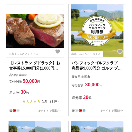
出典：ふるさとチョイス
出典：ふるさとチョイス
【レストラン グドラック】お
パシフィックゴルフクラブ
食事券15,000円分(1,000円
商品券9,000円分 ゴルフ プレ
×15枚)
ー 高知県 南国市
高知県 南国市
高知県 南国市
50,000
寄付金額:
円
30,000
寄付金額:
円
30
還元率
%
30
還元率
%
5.0 （1件）
3サイトで掲載中
4サイトで掲載中