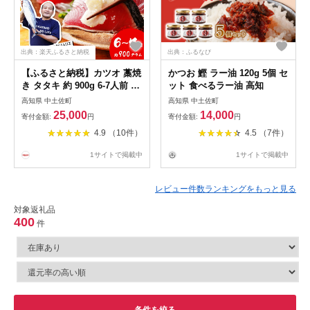
出典：楽天ふるさと納税
出典：ふるなび
【ふるさと納税】カツオ 藁焼
かつお 鰹 ラー油 120g 5個 セ
き タタキ 約 900g 6-7人前 薬
ット 食べるラー油 高知
味 タレ付き 生 カツオのタタ
高知県 中土佐町
高知県 中土佐町
キ 冷蔵 高知 久礼 田中鮮魚
25,000
14,000
寄付金額:
円
寄付金額:
円
わら焼き 塩 日戻り 生鰹 本場
4.9 （10件）
4.5 （7件）
新鮮 鰹のタタキ かつお 藁焼
き 本場 かつおのたたき 鰹 刺
1サイトで掲載中
1サイトで掲載中
身 魚 久礼 土佐 高知県 中土
佐町 大正町 漁師小屋 人気 ギ
フト
レビュー件数ランキングをもっと見る
対象返礼品
400
件