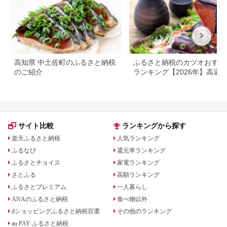
高知県 中土佐町のふるさと納税
ふるさと納税のカツオおすす
のご紹介
ランキング【2026年】高還
率・人気のたたきを比較
サイト比較
ランキングから探す
楽天ふるさと納税
人気ランキング
ふるなび
還元率ランキング
ふるさとチョイス
家電ランキング
さとふる
高額ランキング
ふるさとプレミアム
一人暮らし
ANAのふるさと納税
食べ物以外
dショッピングふるさと納税百選
その他のランキング
au PAY ふるさと納税