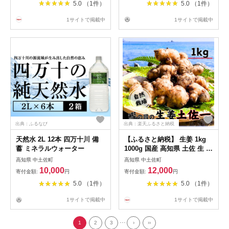
5.0 （1件）
5.0 （1件）
1サイトで掲載中
1サイトで掲載中
出典：ふるなび
出典：楽天ふるさと納税
天然水 2L 12本 四万十川 備
【ふるさと納税】 生姜 1kg
蓄 ミネラルウォーター
1000g 国産 高知県 土佐 生 土
付き 薬味 野菜 根菜 常温 ス
高知県 中土佐町
高知県 中土佐町
パイス スパイシー からい し
10,000
12,000
寄付金額:
円
寄付金額:
円
ょうが ショウガ ジンジャー
5.0 （1件）
5.0 （1件）
生姜焼き しょうがやき しょ
うが焼き 漬物 自然栽培 農薬
1サイトで掲載中
1サイトで掲載中
不使用 化学肥料不使用 薬味
自然 料理 生姜湯 新鮮 高知
...
中土佐町
1
2
3
›
››