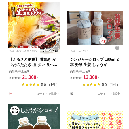
出典：楽天ふるさと納税
出典：ふるなび
【ふるさと納税】 藁焼き か
ジンジャーシロップ 180ml 2
つおのたたき 塩 タレ 食べ比
本 発酵 生姜 しょうが
べ 3～4人前 400g 冷蔵 生カ
高知県 中土佐町
高知県 中土佐町
ツオの藁焼き タタキ セット
21,000
13,000
寄付金額:
円
寄付金額:
円
高知 久礼 山本鮮魚店 わら焼
5.0 （1件）
5.0 （1件）
き 薬味 タレ付き 日戻り 生鰹
本場 新鮮 鰹のタタキ ふるさ
1サイトで掲載中
1サイトで掲載中
と納税 かつお 高知