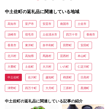
中土佐町の返礼品に関連している地域
高知市
室戸市
安芸市
南国市
土佐市
須崎市
宿毛市
土佐清水市
四万十市
香南市
香美市
東洋町
奈半利町
田野町
安田町
北川村
高知県
馬路村
芸西村
本山町
大豊町
土佐町
大川村
いの町
仁淀川町
中土佐町
佐川町
越知町
梼原町
日高村
津野町
四万十町
大月町
三原村
黒潮町
中土佐町の返礼品に関連している記事の紹介