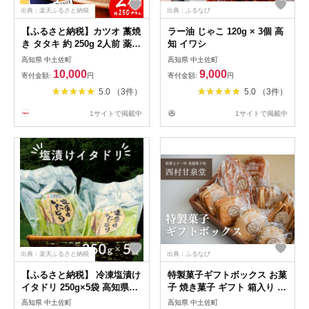
出典：楽天ふるさと納税
出典：ふるなび
【ふるさと納税】カツオ 藁焼
ラー油 じゃこ 120g × 3個 高
き タタキ 約 250g 2人前 薬味
知 イワシ
タレ付き 生 カツオのタタキ
高知県 中土佐町
高知県 中土佐町
冷蔵 高知 久礼 田中鮮魚 わら
10,000
9,000
寄付金額:
円
寄付金額:
円
焼き 塩 日戻り 生鰹 本場 新
5.0 （3件）
5.0 （3件）
鮮 鰹のタタキ かつお 藁焼き
本場 かつおのたたき 鰹 刺身
1サイトで掲載中
1サイトで掲載中
魚 久礼 土佐 高知県 中土佐町
大正町 漁師小屋 人気 ギフト
出典：楽天ふるさと納税
出典：ふるなび
【ふるさと納税】 冷凍塩漬け
特製菓子ギフトボックス お菓
イタドリ 250g×5袋 高知県産
子 焼き菓子 ギフト 箱入り 昔
いたどり イタドリ 山菜 野菜
昭和 レトロ
高知県 中土佐町
高知県 中土佐町