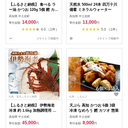
【ふるさと納税】 食べる ラ
天然水 500ml 24本 四万十川
ー油 かつお 120g 5個 鰹 カツ
備蓄 ミネラルウォーター
オ 高知 土佐久礼 辛い からい
高知県 中土佐町
高知県 中土佐町
らーゆ かつお 炒め ごはん ご
14,000
11,000
寄付金額:
円
寄付金額:
円
はんのおとも ガーリック 中
4.0 （1件）
5.0 （1件）
華 魚 さかな 瓶 瓶詰め 晩酌
炒飯 ラーメン 贈答 ギフト プ
1サイトで掲載中
1サイトで掲載中
レゼント 調味料 国産 おかず
おつまみ おすすめ 中土佐
出典：楽天ふるさと納税
出典：ふるなび
【ふるさと納税】 伊勢海老
天ぷら 高知 かつお 6個 3袋
冷凍 約 1.6kg 加熱調理用 イ
冷凍 なめろう 鰹 カツオ 惣菜
セエビ エビ えび 家庭用 訳あ
高知県 中土佐町
高知県 中土佐町
り 味噌汁
45,000
8,000
寄付金額:
円
寄付金額:
円