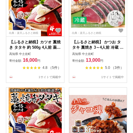
出典：楽天ふるさと納税
出典：楽天ふるさと納税
【ふるさと納税】カツオ 藁焼
【ふるさと納税】 かつお タ
き タタキ 約 500g 4人前 薬味
タキ 藁焼き 3～4人前 冷蔵 薬
タレ付き 生 カツオのタタキ
味 タレ 付き 一本釣り 地鰹
高知県 中土佐町
高知県 中土佐町
冷蔵 高知 久礼 田中鮮魚 わら
藁焼きタタキ 生鰹 高知 久礼
16,000
13,000
寄付金額:
円
寄付金額:
円
焼き 塩 日戻り 生鰹 本場 新
ど久礼もん かつおのたたき
4.8 （5件）
5.0 （3件）
鮮 鰹のタタキ かつお 藁焼き
わら焼き 日戻り 鰹 本場 新鮮
本場 かつおのたたき 鰹 刺身
鰹のタタキ
1サイトで掲載中
1サイトで掲載中
魚 久礼 土佐 高知県 中土佐町
大正町 漁師小屋 人気 ギフト