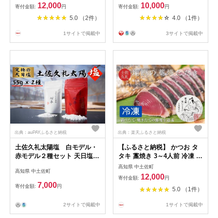
野菜炒め 酢の物 キムチ 高知
12,000
10,000
寄付金額:
円
寄付金額:
円
県 中土佐町
5.0 （2件）
4.0 （1件）
1サイトで掲載中
3サイトで掲載中
出典：auPAYふるさと納税
出典：楽天ふるさと納税
土佐久礼太陽塩 白モデル・
【ふるさと納税】 かつお タ
赤モデル２種セット 天日塩
タキ 藁焼き 3～4人前 冷凍 薬
しお 塩 小川製塩所 太陽 久礼
味 タレ 付き 一本釣り 土佐久
高知県 中土佐町
高知県 中土佐町
礼かつお 旬凍 高知 久礼 ど久
12,000
寄付金額:
円
礼もん かつおのたたき わら
7,000
寄付金額:
円
5.0 （1件）
焼き 日戻り 鰹 本場 新鮮 鰹
のタタキ
2サイトで掲載中
1サイトで掲載中