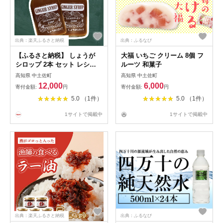
出典：楽天ふるさと納税
出典：ふるなび
【ふるさと納税】 しょうが
大福 いちご クリーム 8個 フ
シロップ 2本 セット レシピ
ルーツ 和菓子
付き 中土佐町産 しょうがシ
高知県 中土佐町
高知県 中土佐町
ロップ 生姜 農薬不使用 ジン
12,000
6,000
寄付金額:
円
寄付金額:
円
ジャーシロップ ジンジャーエ
5.0 （1件）
5.0 （1件）
ール おすすめ 高知 中土佐
1サイトで掲載中
1サイトで掲載中
出典：楽天ふるさと納税
出典：ふるなび