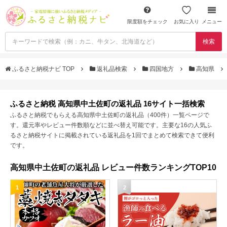
限度額をチェック
お気に入り
メニュー
検索
ふるさと納税ナビ TOP
返礼品検索
四国地方
高知県
ふるさと納税 高知県中土佐町の返礼品 16サイト一括検索
ふるさと納税でもらえる高知県中土佐町の返礼品（400件）一覧ページで
す。還元率やレビュー件数順などに並べ替え可能です。主要な16の人気ふ
るさと納税サイトに掲載されている返礼品を1回でまとめて検索できて便利
です。
高知県中土佐町の返礼品 レビュー件数ランキングTOP10
1
2