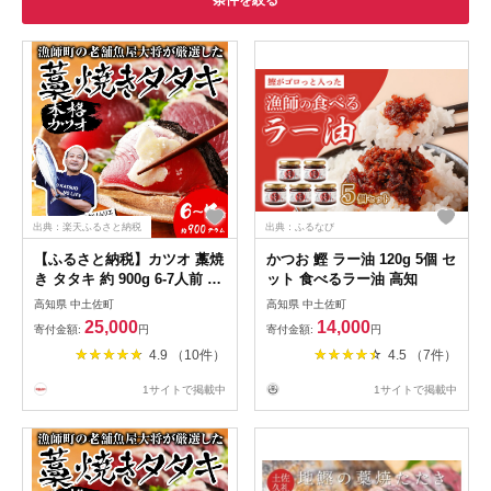
条件を絞る
出典：楽天ふるさと納税
出典：ふるなび
【ふるさと納税】カツオ 藁焼
かつお 鰹 ラー油 120g 5個 セ
き タタキ 約 900g 6-7人前 薬
ット 食べるラー油 高知
味 タレ付き 生 カツオのタタ
高知県 中土佐町
高知県 中土佐町
キ 冷蔵 高知 久礼 田中鮮魚
25,000
14,000
寄付金額:
円
寄付金額:
円
わら焼き 塩 日戻り 生鰹 本場
4.9 （10件）
4.5 （7件）
新鮮 鰹のタタキ かつお 藁焼
き 本場 かつおのたたき 鰹 刺
1サイトで掲載中
1サイトで掲載中
身 魚 久礼 土佐 高知県 中土
佐町 大正町 漁師小屋 人気 ギ
フト