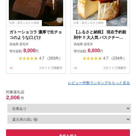
出典：楽天ふるさと納税
出典：楽天ふるさと納税
ガトーショコラ 濃厚で生チョ
【ふるさと納税】 現在予約殺
コのような口どけ
到中 !! 大人気 バスクチーズ
ケーキ 定期便 ケーキ スイー
高知県 宿毛市
高知県 宿毛市
ツ おやつ ギフト 贈り物 濃厚
8,000
6,000
寄付金額:
円
寄付金額:
円
クリーミー チーズ 絶品 洋菓
4.7 （283件）
4.7 （234件）
子 デザート 人気 手作り お取
り寄せ 誕生日 プレゼント パ
1サイトで掲載中
1サイトで掲載中
ーティー 記念日 バースデー
ホールケーキ 宿毛市 6000円
10000円
レビュー件数ランキングをもっと見る
対象返礼品
2,006
件