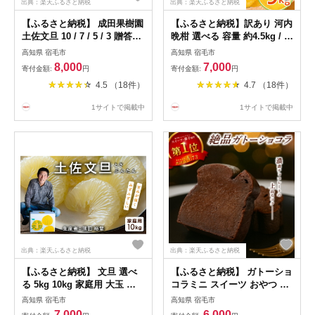
出典：楽天ふるさと納税
出典：楽天ふるさと納税
【ふるさと納税】 成田果樹園
【ふるさと納税】訳あり 河内
土佐文旦 10 / 7 / 5 / 3 贈答用
晩柑 選べる 容量 約4.5kg / 約
/ 家庭用 文旦 ぶんたん ブン
9kg 不揃い 龍馬がゆく 園芸
高知県 宿毛市
高知県 宿毛市
タン 柑橘 みかん フルーツ 果
柑橘 フルーツ みかん 果物 ジ
8,000
7,000
寄付金額:
円
寄付金額:
円
物 高知県産 特産品 産地直送
ュース 坂本龍馬 土佐 特産品
4.5 （18件）
4.7 （18件）
贈答用 ギフト 冬 旬 甘い 果
果汁 ビタミンC 産地直送 旬
汁 ジューシー 食べ放題 お取
季節限定 贈答用 ギフト 家庭
1サイトで掲載中
1サイトで掲載中
り寄せ 産直 国産 柚子 ゆず
用 お取り寄せ グルメ 国産 甘
特別栽培 低農薬 宿毛市 高知
い 宿毛市 高知県
市
出典：楽天ふるさと納税
出典：楽天ふるさと納税
【ふるさと納税】 文旦 選べ
【ふるさと納税】 ガトーショ
る 5kg 10kg 家庭用 大玉 小
コラミニ スイーツ おやつ ギ
玉 文旦 ぶんたん ブンタン 柑
フト 贈り物 濃厚 ケーキ チョ
高知県 宿毛市
高知県 宿毛市
橘 みかん フルーツ 果物 高知
コ チョコレート 絶品 洋菓子
7,000
6,000