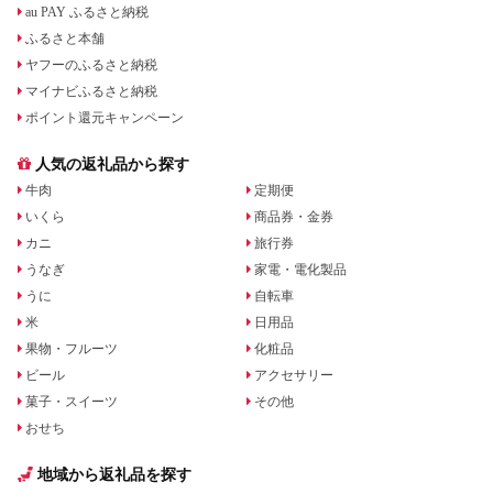
au PAY ふるさと納税
ふるさと本舗
ヤフーのふるさと納税
マイナビふるさと納税
ポイント還元キャンペーン
人気の返礼品から探す
牛肉
定期便
いくら
商品券・金券
カニ
旅行券
うなぎ
家電・電化製品
うに
自転車
米
日用品
果物・フルーツ
化粧品
ビール
アクセサリー
菓子・スイーツ
その他
おせち
地域から返礼品を探す