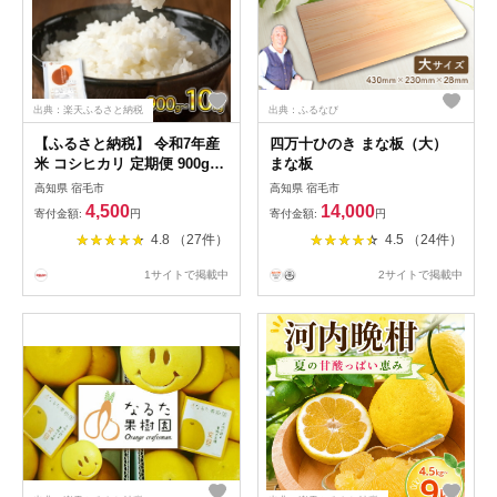
出典：楽天ふるさと納税
出典：ふるなび
【ふるさと納税】 令和7年産
四万十ひのき まな板（大）
米 コシヒカリ 定期便 900g ~
まな板
10kg 5kg お米 精米 白米 こ
高知県 宿毛市
高知県 宿毛市
め おこめ 3kg 2kg 6回 12回
4,500
14,000
寄付金額:
円
寄付金額:
円
毎月 隔月 2025年産 R7 ふる
4.8 （27件）
4.5 （24件）
さと米 ご飯 一人暮らし お試
し 国産 産地直送 ギフト プレ
1サイトで掲載中
2サイトで掲載中
ゼント 贈答 5000円 以下 ふる
さと納税 宿毛市 高知県