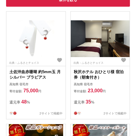
条件を絞る
出典：ふるさとチョイス
出典：ふるさとチョイス
土佐沖血赤珊瑚 約5mm玉 月
秋沢ホテル おひとり様 宿泊
シルバー ブラピアス
券（朝食付き）
高知県 宿毛市
高知県 宿毛市
75,000
23,000
寄付金額:
円
寄付金額:
円
48
35
還元率
%
還元率
%
2サイトで掲載中
2サイトで掲載中