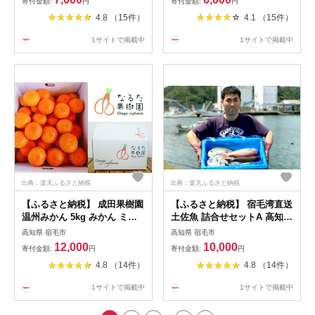
寄付金額:
円
寄付金額:
円
県産 特産品 名産 お取り寄せ
デザート 人気 予約 クーベル
4.8 （15件）
4.1 （15件）
グルメ 贈答用 ギフト プレゼ
チュール ベルギー 手作り お
ント 旬 季節 冬 濱田裕繁 産
取り寄せ 誕生日 プレゼント
1サイトで掲載中
1サイトで掲載中
地直送 宿毛市 高知県
バースデー カカオ 高級 ミニ
サイズ 宿毛市 高知県 6000円
出典：楽天ふるさと納税
出典：楽天ふるさと納税
【ふるさと納税】 成田果樹園
【ふるさと納税】 宿毛湾直送
温州みかん 5kg みかん ミカ
土佐魚 詰合せセットA 高知県
ン 蜜柑 柑橘 果物 フルーツ
産 鮮魚 魚介類 海鮮 水産加工
高知県 宿毛市
高知県 宿毛市
贈答用 ギフト 贈り物 旬 秋
品 刺身 干物 寿司ネタ 食べ比
12,000
10,000
寄付金額:
円
寄付金額:
円
冬 産地直送 国産 甘い 新鮮
べ グルメ ごちそう 贈答用 贈
4.8 （14件）
4.8 （14件）
果汁たっぷり 食べ放題 家族
り物 お取り寄せ 特産品 旬の
で楽しむ ビタミンC 健康 美
魚 冷凍 真空パック 地域支援
1サイトで掲載中
1サイトで掲載中
容 デザート 宿毛市 高知県
返礼品 寄付 宿毛市 高知県
10000円