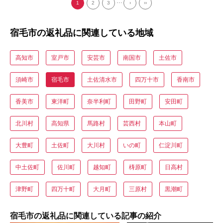
...
1
2
3
›
››
宿毛市の返礼品に関連している地域
高知市
室戸市
安芸市
南国市
土佐市
須崎市
宿毛市
土佐清水市
四万十市
香南市
香美市
東洋町
奈半利町
田野町
安田町
北川村
高知県
馬路村
芸西村
本山町
大豊町
土佐町
大川村
いの町
仁淀川町
中土佐町
佐川町
越知町
梼原町
日高村
津野町
四万十町
大月町
三原村
黒潮町
宿毛市の返礼品に関連している記事の紹介