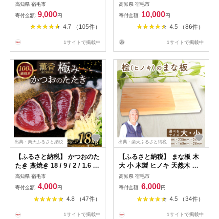
用 松岡農園 ぶんたん 文旦 ブ
宿毛市カタログポイント
高知県 宿毛市
高知県 宿毛市
ンタン 柑橘 果物 フルーツ 高
9,000
10,000
寄付金額:
円
寄付金額:
円
知県産 特産品 名産 産地直送
4.7 （105件）
4.5 （86件）
贈り物 ギフト 贈答用 お歳暮
お中元 お礼 お返し 季節限定
1サイトで掲載中
1サイトで掲載中
冬 甘い 酸味 爽やか ジューシ
ー ビタミンC 健康 美容 宿毛
市
出典：楽天ふるさと納税
出典：楽天ふるさと納税
【ふるさと納税】 かつおのた
【ふるさと納税】 まな板 木
たき 藁焼き 18 / 9 / 2 / 1.6 /
大 小 木製 ヒノキ 天然木 ふ
1kg / 600g / 300g かつお た
るさと納税 カッティングボー
高知県 宿毛市
高知県 宿毛市
たき わら焼き 訳あり 鰹のた
ド ふるさと納税 キッチン用
4,000
6,000
寄付金額:
円
寄付金額:
円
たき 訳あり スピード配送 定
品 調理器具 長方形 四万十川
4.8 （47件）
4.5 （34件）
期便 鰹たたき かつお藁焼き
土佐 高知県産 天然素材 抗菌
海鮮 ふるさと納税かつお ふ
防カビ 耐久性 家庭用 プロ仕
1サイトで掲載中
1サイトで掲載中
るさとかつお 小分け 鰹 高知
様 料理 贈り物 プレゼント 檜