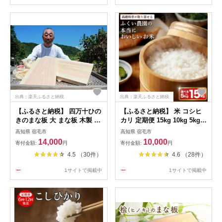
土佐 5000円 以下 10000円
日用品 宿毛市 高知県
出典：楽天ふるさと納税
出典：楽天ふるさと納税
【ふるさと納税】 四万十ひの
【ふるさと納税】 米 コシヒ
きのまな板 大 まな板 木製 檜
カリ 定期便 15kg 10kg 5kg
ヒノキ 天然木 キッチン用品
ヒノヒカリ 米 ふるさと納税
高知県 宿毛市
高知県 宿毛市
調理器具 カッティングボード
お米 ふるさと納税米 ふるさ
14,000
10,000
寄付金額:
円
寄付金額:
円
長方形 四万十川 土佐 高知県
と米 5kg ふるさと納税米
4.5 （30件）
4.6 （28件）
産 天然素材 抗菌 防カビ 耐久
10kg 15kg お米 こしひかり
性 家庭用 プロ仕様 料理 贈り
にじのきらめき よさ恋美人
1サイトで掲載中
1サイトで掲載中
物 ギフト 四国 宿毛市 高知市
精米 白米 人気ブランド 米 こ
め 送料無料 数量限定 宿毛市
高知県