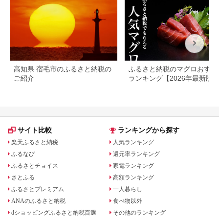
高知県 宿毛市のふるさと納税の
ふるさと納税のマグロおすす
ご紹介
ランキング【2026年最新版
サイト比較
ランキングから探す
楽天ふるさと納税
人気ランキング
ふるなび
還元率ランキング
ふるさとチョイス
家電ランキング
さとふる
高額ランキング
ふるさとプレミアム
一人暮らし
ANAのふるさと納税
食べ物以外
dショッピングふるさと納税百選
その他のランキング