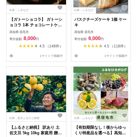
出典：ふるなび
出典：ふるなび
【ガトーショコラ】 ガトーシ
バスクチーズケーキ 1個 ケー
ョコラ 1本 チョコレートケー
キ
キ
高知県 宿毛市
高知県 宿毛市
8,000
6,000
寄付金額:
円
寄付金額:
円
4.5 （148件）
4.5 （118件）
1サイトで掲載中
1サイトで掲載中
出典：楽天ふるさと納税
出典：ふるなび
【ふるさと納税】 訳あり 土
【有効期限なし！後からゆっ
佐文旦 5kg 10kg 家庭用 贈答
くり特産品を選べる】高知県