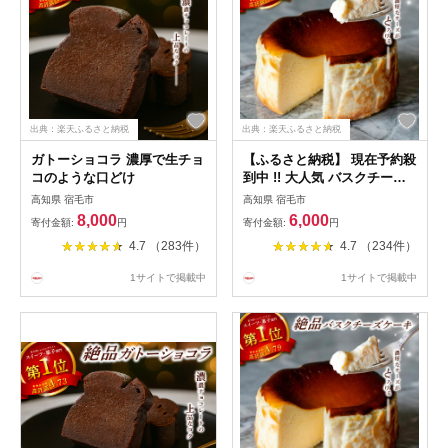
出典：楽天ふるさと納税
出典：楽天ふるさと納税
ガトーショコラ 濃厚で生チョ
【ふるさと納税】 現在予約殺
コのような口どけ
到中 !! 大人気 バスクチーズ
ケーキ 定期便 ケーキ スイー
高知県 宿毛市
高知県 宿毛市
ツ おやつ ギフト 贈り物 濃厚
8,000
6,000
寄付金額:
円
寄付金額:
円
クリーミー チーズ 絶品 洋菓
4.7 （283件）
4.7 （234件）
子 デザート 人気 手作り お取
り寄せ 誕生日 プレゼント パ
1サイトで掲載中
1サイトで掲載中
ーティー 記念日 バースデー
ホールケーキ 宿毛市 6000円
10000円