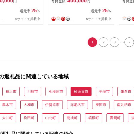
0,000
400,000
円
寄付金額:
円
寄付金
25
25
還元率
%
還元率
%
...
5サイトで掲載中
...
5サイトで掲載中
...
1
2
3
›
の返礼品に関連している地域
横浜市
川崎市
相模原市
横須賀市
平塚市
鎌倉市
厚木市
大和市
伊勢原市
海老名市
座間市
南足柄市
大井町
松田町
山北町
開成町
箱根町
真鶴町
の返礼品に関連している記事の紹介