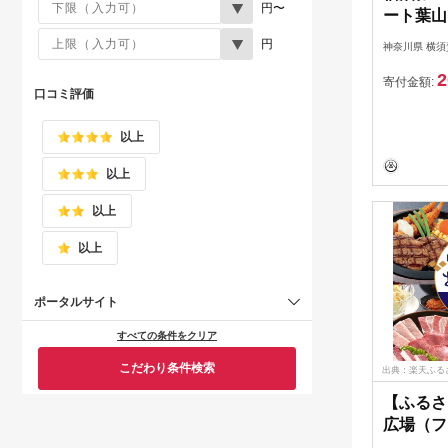
円〜
ート葉山 
宿泊券 
円
神奈川県 横須
テル宿泊
2
ズ】 [AK
寄付金額:
口コミ評価
以上
以上
以上
以上
ポータルサイト
すべての条件をクリア
こだわり条件検索
出典：楽天ふる
【ふるさ
広場（フ
ン、横須