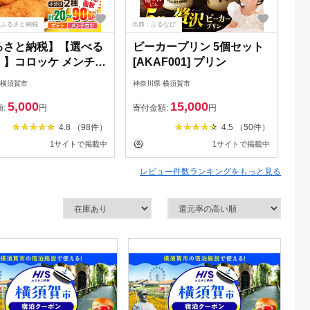
天ふるさと納税
出典：ふるなび
出典
るさと納税】【選べる
ビーカープリン 5個セット
【
！】コロッケ メンチカ
[AKAF001] プリン
定
ポテトコロッケ小分け2
す
 横須賀市
神奈川県 横須賀市
神奈
20個〜90個 ころっけ
ぼ
5,000
15,000
 メンチカツ カツ 惣
茶
額:
円
寄付金額:
円
寄
ット お弁当 冷凍 コロ
ー
4.8 （98件）
4.5 （50件）
ポテト冷食食品 冷食
ツ
1サイトで掲載中
1サイトで掲載中
富屋商事株式会社】
贈
J022]
べ
レビュー件数ランキングをもっと見る
川
[A