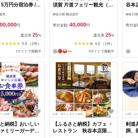
5万円分宿泊券 /
須賀 片道フェリー観光（車
谷本店
リゾート宿泊券 ホ
乗船可）＋選べるホテル宿
円 ×
賀市
神奈川県 横須賀市
神奈川県
券【株式会社マム
泊セット 利用券1万円分 ク
お食
00,000
40,000
BM001]
ーポン券 フェリー 宿泊
券 
円
寄付金額:
円
寄付金
【東京九州フェリー株式会
ロウ】
25
25
還元率
%
還元率
%
社 横須賀支店】
5.0 （2件）
4.0 （1件）
[AKGT004]
1サイトで掲載中
4サイトで掲載中
さと納税
出典：楽天ふるさと納税
出典：ふ
と納税】おいしい
【ふるさと納税】カフェ ・
剣道
ァミリーガーデ
レストラン 秋谷本店限定
胴、垂
賀甲羅本店、にぎ
お食事券 1000円 × 15枚 チ
堂】 [