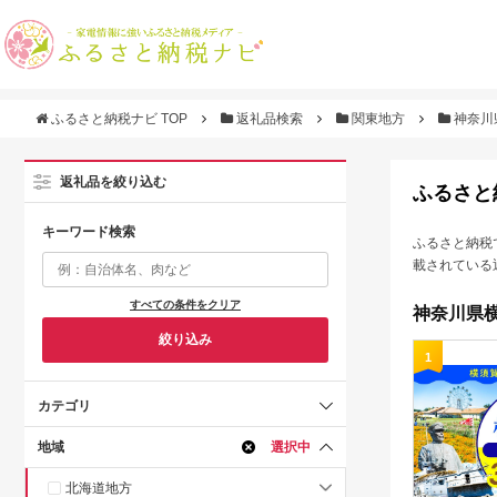
ふるさと納税ナビ TOP
返礼品検索
関東地方
神奈川
返礼品を絞り込む
ふるさと
キーワード検索
ふるさと納税
載されている
すべての条件をクリア
神奈川県横
絞り込み
1
カテゴリ
地域
選択中
北海道地方