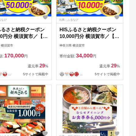
るなび
出典：ふるなび
Sふるさと納税クーポン
HISふるさと納税クーポン
000円分 横須賀市／【株
10,000円分 横須賀市／【株
社エイチ・アイ・エ
式会社エイチ・アイ・エ
 横須賀市
神奈川県 横須賀市
KIU005]
ス】[AKIU003]
170,000
34,000
額:
円
寄付金額:
円
29
29
還元率
%
還元率
%
...
5サイトで掲載中
...
5サイトで掲載中