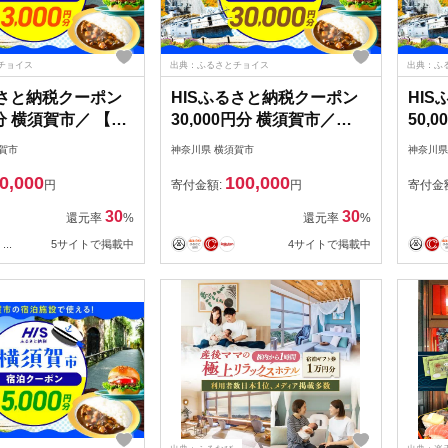
チョイス
出典：ふるさとチョイス
出典：ふ
るさと納税クーポン
HISふるさと納税クーポン
HI
円分 横須賀市／ 【株
30,000円分 横須賀市／
50,
イチ・アイ・エ
【株式会社エイチ・アイ・
式会
賀市
神奈川県 横須賀市
神奈川県
IU001]
エス】 [AKIU004]
ス】[A
0,000
100,000
円
寄付金額:
円
寄付金
30
30
還元率
%
還元率
%
...
5サイトで掲載中
4サイトで掲載中