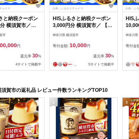
チョイス
出典：ふるさとチョイス
出典：ふ
るさと納税クーポン
HISふるさと納税クーポン
HI
0円分 横須賀市／
3,000円分 横須賀市／ 【株
10,
社エイチ・アイ・
式会社エイチ・アイ・エ
式会
賀市
神奈川県 横須賀市
神奈川県
KIU004]
ス】 [AKIU001]
ス】[A
00,000
10,000
円
寄付金額:
円
寄付金
30
30
還元率
%
還元率
%
4サイトで掲載中
...
5サイトで掲載中
須賀市の返礼品 レビュー件数ランキングTOP10
2
3