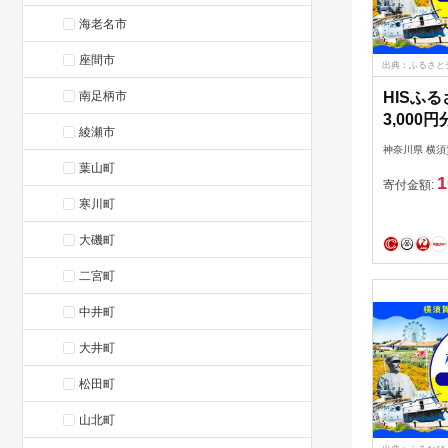
海老名市
座間市
出典：ふるさと
南足柄市
HISふ
3,000
綾瀬市
式会社エ
神奈川県 横須
ス】 [AK
葉山町
1
寄付金額:
寒川町
大磯町
二宮町
中井町
大井町
松田町
山北町