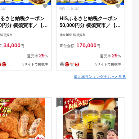
るなび
出典：ふるなび
出典
Sふるさと納税クーポン
HISふるさと納税クーポン
H
000円分 横須賀市／【株
50,000円分 横須賀市／【株
5
社エイチ・アイ・エ
式会社エイチ・アイ・エ
式
 横須賀市
神奈川県 横須賀市
神奈
KIU003]
ス】[AKIU005]
ス】
34,000
170,000
額:
円
寄付金額:
円
寄
29
29
還元率
%
還元率
%
...
5サイトで掲載中
...
5サイトで掲載中
還元率ランキングをもっと見る
4
5