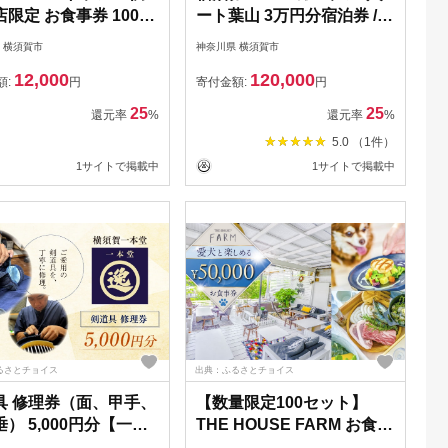
限定 お食事券 1000
ート葉山 3万円分宿泊券 /
 3枚 / お食事券 カフェ
宿泊券 リゾート宿泊券 ホ
 横須賀市
神奈川県 横須賀市
事券 レストランお食事
テル宿泊券【株式会社マム
12,000
120,000
横須賀 お食事券【マー
ズ】 [AKBM006]
額:
円
寄付金額:
円
 [AKAF006]
25
25
還元率
%
還元率
%
5.0 （1件）
1サイトで掲載中
1サイトで掲載中
るさとチョイス
出典：ふるさとチョイス
具 修理券（面、甲手、
【数量限定100セット】
） 5,000円分【一本
THE HOUSE FARM お食事
AKHA006]
券 50000円分【株式会社