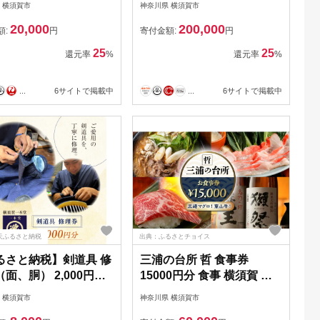
 横須賀市
神奈川県 横須賀市
THE HOUSE】 [AKHY003]
20,000
200,000
額:
円
寄付金額:
円
25
25
還元率
%
還元率
%
...
6サイトで掲載中
...
6サイトで掲載中
天ふるさと納税
出典：ふるさとチョイス
るさと納税】剣道具 修
三浦の台所 哲 食事券
面、胴） 2,000円分
15000円分 食事 横須賀 食
堂】[AKHA005]
事券 マグロ 三浦半島 観光
 横須賀市
神奈川県 横須賀市
三崎マグロ 葉山牛 居酒屋