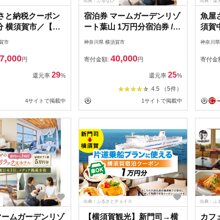
出典：ふるなび
出典：楽
るさと納税クーポン
宿泊券 マームガーデンリゾ
魚屋
円分 横須賀市／【株
ート葉山 1万円分宿泊券 /
須賀
イチ・アイ・エ
宿泊券 リゾート宿泊券 ホ
けるお
賀市
神奈川県 横須賀市
神奈川県
U002]
テル宿泊券【株式会社マム
枚 
7,000
40,000
ズ】 [AKBM005]
司屋 
円
寄付金額:
円
寄付金
飯屋さ
29
25
還元率
%
還元率
%
出かけ
4.5 （5件）
年6月
4サイトで掲載中
1サイトで掲載中
日
出典：ふるさとチョイス
出典：ふ
マームガーデンリゾ
【横須賀観光】新門司→横
カフ