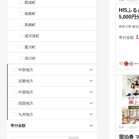
出典：ふるなび
開成町
HISふ
箱根町
5,000
式会社エ
真鶴町
神奈川県 横須
ス】[AKI
湯河原町
1
寄付金額:
愛川町
清川村
中部地方
近畿地方
中国地方
四国地方
九州地方
寄付金額
出典：ふるなび
宿泊券 