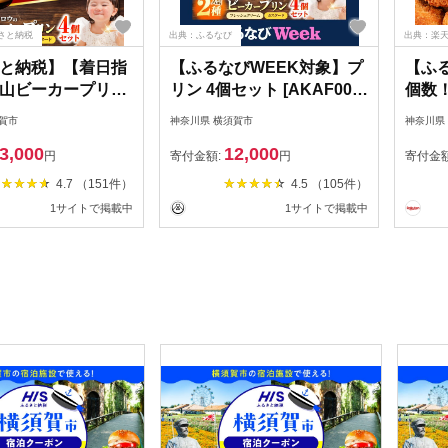
さと納税
出典：ふるなび
出典：楽
と納税】【着日指
【ふるなびWEEK対象】プ
【ふ
山ビーカープリン
リン 4個セット [AKAF008-
個数
フレッシュクリーム
FW] 食べ比べ
ツ 
賀市
神奈川県 横須賀市
神奈川県
180g）とカスター
種 計
3,000
12,000
（180g）×2個セ
揚げ物
円
寄付金額:
円
寄付金
ト 人気 高評価 ギ
菜 セ
4.7 （151件）
4.5 （105件）
べ比べ スイーツ お
ッケ 
1サイトで掲載中
1サイトで掲載中
ーロウ】
【三
8]
[AKF