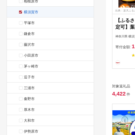
相模原市
出典：楽天ふる
横須賀市
【ふるさ
平塚市
定可】葉
北海道 
鎌倉市
神奈川県 横須
プリン（
藤沢市
1
ドプリン
寄付金額:
ット セッ
小田原市
フト 食
茅ヶ崎市
菓子【マ
[AKAF00
逗子市
対象返礼品
三浦市
4,422
件
秦野市
厚木市
大和市
伊勢原市