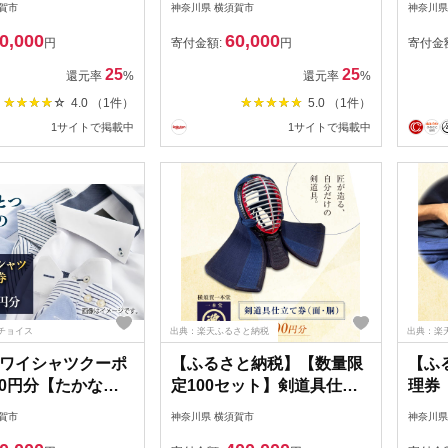
賀市
神奈川県 横須賀市
神奈川県
カルビ家、鐡丸）
ケット プリン ランチ スイ
0,000
60,000
000円分 横須賀 レ
ーツ デザート MARLOWE
円
寄付金額:
円
寄付金
寿司 焼肉 カニ 蟹
【マーロウ】[AKAF012]
25
25
還元率
%
還元率
%
べる 【日本水産観
4.0 （1件）
5.0 （1件）
】[AKBR002]
1サイトで掲載中
1サイトで掲載中
チョイス
出典：楽天ふるさと納税
出典：楽
ワイシャツクーポ
【ふるさと納税】【数量限
【ふ
000円分【たかなし
定100セット】剣道具仕立
理券（
AKFF021]
て券（面・胴）100,000円
【一本
賀市
神奈川県 横須賀市
神奈川県
分【一本堂】[AKHA002]