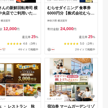
天ふるさと納税
出典：JRE MALLふるさと納税
さんの新鮮回転寿司 横
むらせダイニング 食事券
中央店でご利用いただ
6000円分【株式会社むらせ
食事券 1000円×3
ダイニング】 [AKBN002]
 横須賀市
神奈川県 横須賀市
【 お食事チケット 寿
12,000
24,000
お寿司屋さん 外食 ご
額:
円
寄付金額:
円
ん 休日 イベント お
25
25
還元率
%
還元率
%
 】 お届け：2023
4.6 （3件）
5.0 （2件）
1日〜2024年12月20
4サイトで掲載中
2サイトで掲載中
るなび
出典：ふるなび
ェ ・ レストラン 秋
宿泊券 マームガーデンリゾ