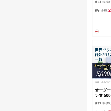
神奈川県 横須
り一丁、
2
食事券 5
寄付金額:
ストラン 
食事 選
光株式会社
出典：ふるさと
オーダー
ン券 5
洋服店】 [
神奈川県 横須