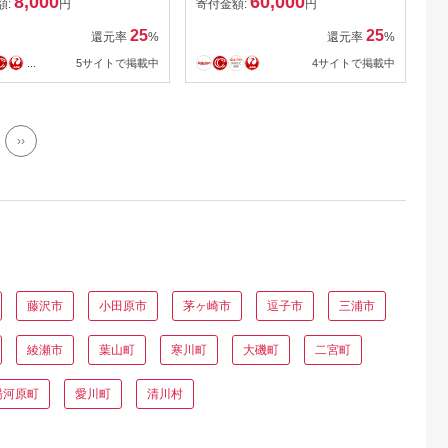
8,000
60,000
【三浦の台所 哲】
額:
円
寄付金額:
円
[AKBP004]
25
25
還元率
%
還元率
%
...
5サイトで掲載中
4サイトで掲載中
››
藤沢市
小田原市
茅ヶ崎市
逗子市
三浦市
綾瀬市
葉山町
寒川町
大磯町
二宮町
湯河原町
愛川町
清川村