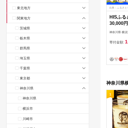
東北地方
出典：ふるさと
HISふ
関東地方
30,00
茨城県
【株式会
神奈川県 横須
エス】 [A
栃木県
1
寄付金額:
群馬県
埼玉県
千葉県
東京都
神奈川県横
神奈川県
1
神奈川県
横浜市
川崎市