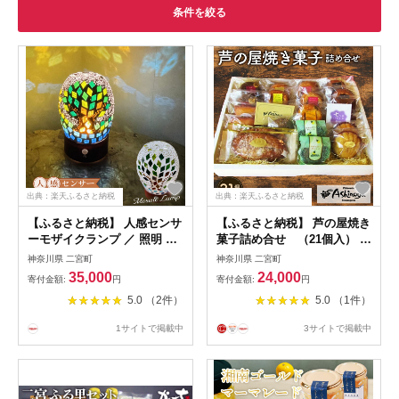
条件を絞る
出典：楽天ふるさと納税
出典：楽天ふるさと納税
【ふるさと納税】 人感センサ
【ふるさと納税】 芦の屋焼き
ーモザイクランプ ／ 照明 照
菓子詰め合せ （21個入） ／
明器具 ライト 人感 センサー
米粉 マドレーヌ リーフパイ
神奈川県 二宮町
神奈川県 二宮町
明かり おしゃれ モザイクガ
焼菓子 神奈川県 特産品 焼き
35,000
24,000
寄付金額:
円
寄付金額:
円
ラス ガラスランプ インテリ
菓子 詰め合わせ ギフト 手土
5.0 （2件）
5.0 （1件）
ア 吾妻山 山頂 トルコ 伝統
産 おやつ 家族 お茶請け プレ
神奈川県 特産品 ランプ 照明
ゼント 菓子セット しっとり
1サイトで掲載中
3サイトで掲載中
自動点灯 インテリア 光セン
食べ比べ お取り寄せ No.014
サー 光の演出 室内ライト
No.062