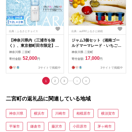
出典：ふるさとチョイス
出典：auPAYふるさと納税
【神奈川県内（三浦市を除
ジャム3個セット（湘南ゴー
く）、東京都町田市限定】ア
ルドマーマレード・いちご・
クアクララ3カ月お届けプラ
キウイ） ／ 柑橘 ビタミンC
神奈川県 二宮町
神奈川県 二宮町
ン 毎月12L×2本（合計6本）
爽やか ママレード 苺 イチゴ
52,000
17,000
寄付金額:
円
寄付金額:
円
／ 定期便 初回サーバー送付
苺ジャム イチゴジャム スト
冷水 温水 ミネラルウォータ
ロベリー キウイフルーツ キ
3サイトで掲載中
3サイトで掲載中
ー デザインウォーター ミネ
ウィ ビタミン 人気 加工食品
ラル配合 美味しい 安全 安心
手作り 白砂糖不使用 ペクチ
...
1
2
3
›
››
高品質 神奈川県 No.104
ン不使用 フルーツスプレッド
コンフィチュール トッピング
詰め合わせ 食べ比べ 神奈川
二宮町の返礼品に関連している地域
県産果物 神奈川県 No.088
神奈川県
横浜市
川崎市
相模原市
横須賀市
平塚市
鎌倉市
藤沢市
小田原市
茅ヶ崎市