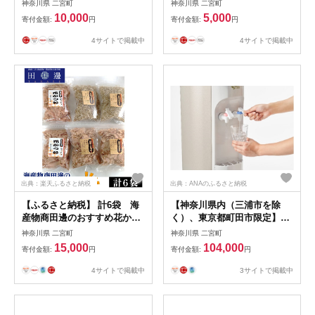
神奈川県 二宮町
神奈川県 二宮町
節 神奈川県 特産品 いわし削
キット セット 醗酵食品 神奈
10,000
5,000
寄付金額:
円
寄付金額:
円
り節 真いわし だし用 乾物 料
川県 特産品 糀 伝統製法 麹
理素材 香り豊か ふんわり 和
みそ仕込み 食育 発酵 食卓 手
4サイトで掲載中
4サイトで掲載中
食 雑炊 うま味 調理常備 食卓
作り調味料 体験型キット
おつまみ お取り寄せ No.041
No.099
出典：楽天ふるさと納税
出典：ANAのふるさと納税
【ふるさと納税】 計6袋 海
【神奈川県内（三浦市を除
産物商田邊のおすすめ花かつ
く）、東京都町田市限定】ア
おセット ／ かつおぶし 鰹節
クアクララ6カ月お届けプラ
神奈川県 二宮町
神奈川県 二宮町
神奈川県 特産品 だし素材 削
ン 毎月12L×2本（合計12
15,000
104,000
寄付金額:
円
寄付金額:
円
り節 花かつお 本枯れ花かつ
本） ／ 定期便 初回サーバー
お 真いわし かつおだし いわ
送付 冷水 温水 ミネラルウォ
4サイトで掲載中
3サイトで掲載中
しだし 料理素材 風味豊か 香
ーター デザインウォーター
り 引き出す 和食 出汁 旨み 6
ミネラル配合 美味しい 安全
袋 詰め合わせ 乾物 調理常備
安心 高品質 神奈川県 No.105