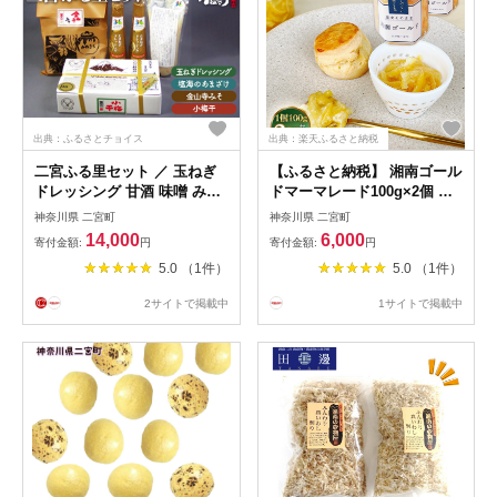
出典：ふるさとチョイス
出典：楽天ふるさと納税
二宮ふる里セット ／ 玉ねぎ
【ふるさと納税】 湘南ゴール
ドレッシング 甘酒 味噌 みそ
ドマーマレード100g×2個 ／
小梅干 神奈川県 特産品 金山
柑橘 ビタミンC 爽やか ママ
神奈川県 二宮町
神奈川県 二宮町
寺みそ 詰め合わせ セット 調
レード 人気 加工食品 手作り
14,000
6,000
寄付金額:
円
寄付金額:
円
味料 食卓 食べ比べ 和食 お取
白砂糖不使用 ペクチン不使用
5.0 （1件）
5.0 （1件）
り寄せ 伝統製法 素材感 毎日
フルーツスプレッド コンフィ
使い ギフト 贈答用 常温保存
チュール トッピング 神奈川
2サイトで掲載中
1サイトで掲載中
No.023
県 柑橘ジャム 朝食トースト
ヨーグルト ギフト 加工食品
No.082