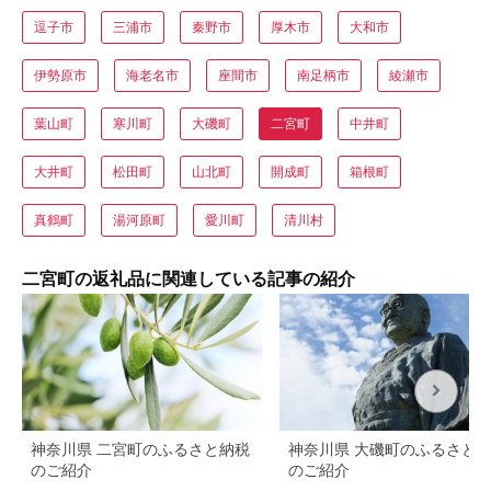
逗子市
三浦市
秦野市
厚木市
大和市
伊勢原市
海老名市
座間市
南足柄市
綾瀬市
葉山町
寒川町
大磯町
二宮町
中井町
大井町
松田町
山北町
開成町
箱根町
真鶴町
湯河原町
愛川町
清川村
二宮町の返礼品に関連している記事の紹介
神奈川県 二宮町のふるさと納税
神奈川県 大磯町のふるさと
のご紹介
のご紹介