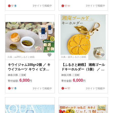
み 常温保存 魚介 ふんわり 高
べ比べ 福箱 無添加 添加物不
タンパク No.040
使用 朝食 朝ごはん おすすめ
3サイトで掲載中
3サイトで掲載中
菓子パン 総菜パン No.060
出典：auPAYふるさと納税
出典：楽天ふるさと納税
キウイジャム100g×2個 ／ キ
【ふるさと納税】 湘南ゴール
ウイフルーツ キウィ ビタミ
ドキーホルダー（1個） ／ 手
ン 人気 加工食品 手作り 白砂
縫い モチーフ みかん チャー
神奈川県 二宮町
神奈川県 二宮町
糖不使用 ペクチン不使用 フ
ム 神奈川県 キーホルダー 湘
6,000
6,000
寄付金額:
円
寄付金額:
円
ルーツスプレッド コンフィチ
南ゴールド 雑貨 手作り バッ
ュール トッピング 神奈川県
グアクセサリー ギフト プレ
3サイトで掲載中
3サイトで掲載中
産果物 神奈川県 No.086
ゼント おしゃれ 小物 日常使
い ハンドメイド 贈り物 かわ
いい No.067