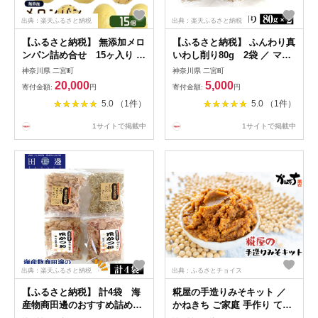
出典：楽天ふるさと納税
出典：楽天ふるさと納税
【ふるさと納税】 無添加メロ
【ふるさと納税】 ふんわり真
ンパン詰め合せ 15ヶ入り ／
いわし削り80g 2袋 ／ マイ
めろんパン チョコ クリーム
ワシ 削り節 送料無料 神奈川
神奈川県 二宮町
神奈川県 二宮町
入り 国産小麦粉 神奈川県 特
県 特産品 だし用 乾物 料理素
20,000
5,000
寄付金額:
円
寄付金額:
円
産品 無添加 メロンパン 国産
材 風味豊か 雑炊 和食 おつま
5.0 （1件）
5.0 （1件）
小麦 手づくり 詰め合わせ 15
み 常温保存 魚介 ふんわり 高
個 冷凍 おやつ 朝食 ティータ
タンパク No.040
1サイトで掲載中
1サイトで掲載中
イム チョコ入り クリーム入
り 食感 香ばしい 安心素材
No.009
出典：楽天ふるさと納税
出典：ふるさとチョイス
【ふるさと納税】 計4袋 海
糀屋の手造りみそキット ／
産物商田邊のおすすめ詰め合
かねきち ご家庭 手作り てづ
わせセット ／ かつおぶし 鰹
くり 自家製 味噌 みそ ミソ