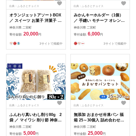
出典：ふるさとチョイス
出典：ふるさとチョイス
オランジェットアソートBOX
みかんキーホルダー（1個）
／ スイーツ お菓子 洋菓子 チ
／ 手縫い モチーフ オレンジ
ョコ チョコレート 柑橘 コン
色 チャーム 神奈川県 キーホ
神奈川県 二宮町
神奈川県 二宮町
フィ ジューシー oranjewel
ルダー革雑貨 みかんモチーフ
20,000
6,000
寄付金額:
円
寄付金額:
円
神奈川県 オランジェット 濃
バッグアクセサリー おしゃれ
厚カカオ 香り フルーツチョ
小物 日常使い ギフト プレゼ
3サイトで掲載中
3サイトで掲載中
コ 詰め合わせ スイーツ ギフ
ント 手作り カジュアル レザ
ト プレゼント おやつ ティー
ー チャーム 地元デザイン
タイム 手土産 洋菓子 No.072
No.066
出典：ふるさとチョイス
出典：ふるさとチョイス
ふんわり真いわし削り80g 2
無添加 おまかせ冷凍パン 福
袋 ／ マイワシ 削り節 神奈川
箱 25～30個入 詰め合わせセ
県 特産品 だし用 乾物 料理素
ット ／ パン お楽しみ おまか
神奈川県 二宮町
神奈川県 二宮町
材 風味豊か 雑炊 和食 おつま
せ セット 冷凍 詰め合わせ 食
5,000
25,000
寄付金額:
円
寄付金額:
円