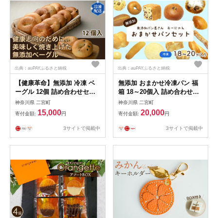
No.042
出典：auPAYふるさと納税
出典：auPAYふるさと納税
【健康革命】無添加 冷凍 ベ
無添加 おまかせ冷凍パン 福
ーグル 12個 詰め合わせセッ
箱 18～20個入 詰め合わせセ
ト ／ 健康志向 安心 安全 神
ット ／ パン お楽しみ おまか
神奈川県 二宮町
神奈川県 二宮町
奈川県 特産品 無添加 ベーグ
せ セット 冷凍 詰め合わせ 食
15,000
20,000
寄付金額:
円
寄付金額:
円
ル 冷凍 もちもち 食感 多種フ
べ比べ 福箱 無添加 添加物不
レーバー 朝食 おやつ サンド
使用 朝食 朝ごはん おすすめ
3サイトで掲載中
3サイトで掲載中
イッチ そのまま温め 12個詰
菓子パン 総菜パン No.059
め合わせ プレーン チョコ ブ
ルーベリー クルミ レモン チ
ーズ 全粒粉 No.055