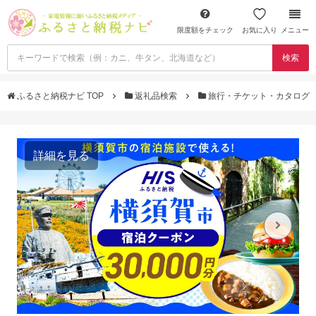
限度額をチェック
お気に入り
メニュー
検索
ふるさと納税ナビ TOP
返礼品検索
旅行・チケット・カタログ
詳細を見る