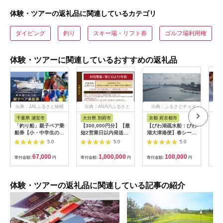
体験・ツアーの返礼品に関連しているカテゴリ
ダイビング
釣り
スキー場・リフト券
ゴルフ場利用権
体験・ツアーに関連しているおすすめの返礼品
出典：JALふるさと納税
出典：ANAのふるさと
出典：ふるさとチョイ
出
納税
ス
千葉県 浦安市
大分県 別府市
京都 府京都市
新
「釣り船」親子ペア乗
【300,000円分】【最
【びわ湖疏水船：びわ
ヤマ
船券【小・中学生のお
短2営業日以内発送】
湖大津港便】春シーズ
アお
子様】
別府市内の旅館やホテ
ン先行予約権（２名様
で2
5.0
5.0
5.0
ルで使用できる宿泊補
分の乗船予約の権利）
の小
助券 楽しい旅の思い
「山
67,000
1,000,000
100,000
寄付金額:
円
寄付金額:
円
寄付金額:
円
寄付
出を！ 宿泊券 大分県
アチ
別府市 3000円 15000
烹 
円 3万円 9万円 15万
円 30万円 ホテル 旅
体験・ツアーの返礼品に関連している記事の紹介
館 温泉 旅行 観光 ト
ラベル 宿泊補助券 チ
ケット クーポン 宿泊
お泊り 別府温泉 別府
観光 地獄めぐり 旅 お