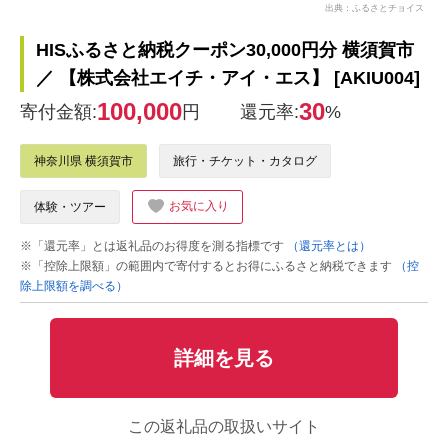
出典：ふるさとチョイス
HISふるさと納税クーポン30,000円分 横須賀市
／ 【株式会社エイチ・アイ・エス】 [AKIU004]
100,000
30
寄付金額:
円
還元率:
%
神奈川県 横須賀市
旅行・チケット・カタログ
お気に入り
体験・ツアー
※「還元率」とは返礼品のお得度を測る指標です
（還元率とは）
※「控除上限額」の範囲内で寄付するとお得にふるさと納税できます
（控
除上限額を調べる）
詳細を見る
この返礼品の取扱いサイト