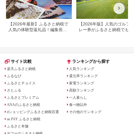
すすめ 人気 体験型 節
約_B030-007
【2026年最新】ふるさと納税で
【2026年版】人気のゴルフ
人気の体験型返礼品！編集長お
レー券がふるさと納税でもら
すすめ16選
る！
サイト比較
ランキングから探す
楽天ふるさと納税
人気ランキング
ふるなび
還元率ランキング
ふるさとチョイス
家電ランキング
さとふる
高額ランキング
ふるさとプレミアム
一人暮らし
ANAのふるさと納税
食べ物以外
dショッピングふるさと納税百選
その他のランキング
au PAY ふるさと納税
ふるさと本舗
ヤフーのふるさと納税