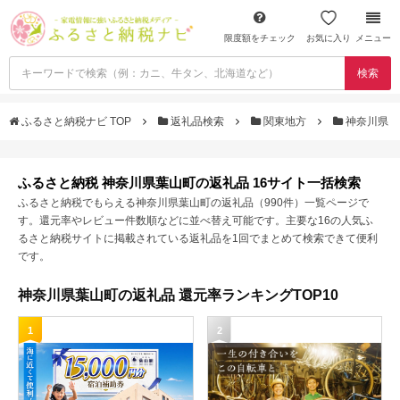
限度額をチェック
お気に入り
メニュー
検索
ふるさと納税ナビ TOP
返礼品検索
関東地方
神奈川県
ふるさと納税 神奈川県葉山町の返礼品 16サイト一括検索
ふるさと納税でもらえる神奈川県葉山町の返礼品（990件）一覧ページで
す。還元率やレビュー件数順などに並べ替え可能です。主要な16の人気ふ
るさと納税サイトに掲載されている返礼品を1回でまとめて検索できて便利
です。
神奈川県葉山町の返礼品 還元率ランキングTOP10
1
2