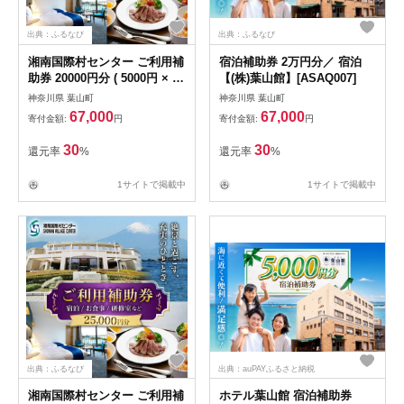
出典：ふるなび
出典：ふるなび
湘南国際村センター ご利用補
宿泊補助券 2万円分／ 宿泊
助券 20000円分 ( 5000円 × 4
【(株)葉山館】[ASAQ007]
枚 ) ／ご利用補助券
神奈川県 葉山町
神奈川県 葉山町
[ASBQ005]
67,000
67,000
寄付金額:
円
寄付金額:
円
30
30
還元率
%
還元率
%
1サイトで掲載中
1サイトで掲載中
出典：ふるなび
出典：auPAYふるさと納税
湘南国際村センター ご利用補
ホテル葉山館 宿泊補助券