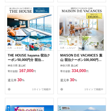
出典：ふるなび
出典：ふるなび
THE HOUSE hayama 宿泊ク
MAISON D:E VACANCES 葉
ーポン50,000円分 宿泊
山 宿泊クーポン100,000円分
[ASCQ002]
宿泊[ASCQ007]
神奈川県 葉山町
神奈川県 葉山町
167,000
334,000
寄付金額:
円
寄付金額:
円
30
30
還元率
%
還元率
%
1サイトで掲載中
1サイトで掲載中