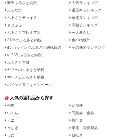
楽天ふるさと納税
人気ランキング
ふるなび
還元率ランキング
ふるさとチョイス
家電ランキング
さとふる
高額ランキング
ふるさとプレミアム
一人暮らし
ANAのふるさと納税
食べ物以外
dショッピングふるさと納税百選
その他のランキング
au PAY ふるさと納税
ふるさと本舗
ヤフーのふるさと納税
マイナビふるさと納税
ポイント還元キャンペーン
人気の返礼品から探す
牛肉
定期便
いくら
商品券・金券
カニ
旅行券
うなぎ
家電・電化製品
うに
自転車