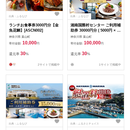
出典：ふるなび
出典：ふるなび
ランチお食事券3000円分【金
湘南国際村センター ご利用補
魚花鯛】[ASCN002]
助券 30000円分 ( 5000円 × 6
枚 ) ／ご利用補助券
神奈川県 葉山町
神奈川県 葉山町
[ASBQ007]
10,000
100,000
寄付金額:
円
寄付金額:
円
30
30
還元率
%
還元率
%
2サイトで掲載中
1サイトで掲載中
出典：ふるなび
出典：ふるさとチョイス