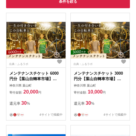
条件を絞る
出典：ふるラボ
出典：ふるラボ
メンテナンスチケット 6000
メンテナンスチケット 3000
円分【葉山自轉車市場】
円分【葉山自轉車市場】
[ASCE004]
[ASCE003]
神奈川県 葉山町
神奈川県 葉山町
20,000
10,000
寄付金額:
円
寄付金額:
円
30
30
還元率
%
還元率
%
4サイトで掲載中
4サイトで掲載中