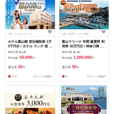
出典：ふるさとチョイス
出典：auPAYふるさと納税
ホテル葉山館 宿泊補助券 1万
葉山マリーナ 年間 艇置料 利
5千円分 / ホテル ランチ 宿 森
用券 30万円分 / 神奈川県 葉
戸海岸 ラウンジ 短期 ダイビ
山町 施設利用 チケット 利用
神奈川県 葉山町
神奈川県 葉山町
ングライセンス 海水浴場 徒
券 係留料 艇置料 レジャー 旅
50,000
1,000,000
寄付金額:
円
寄付金額:
円
歩３分 神奈川県 葉山町【(株)
行 ヨット リゾート【(株)葉山
葉山館】 [ASAQ006]
マリーナー】 [ASAV003]
30
30
還元率
%
還元率
%
3サイトで掲載中
2サイトで掲載中