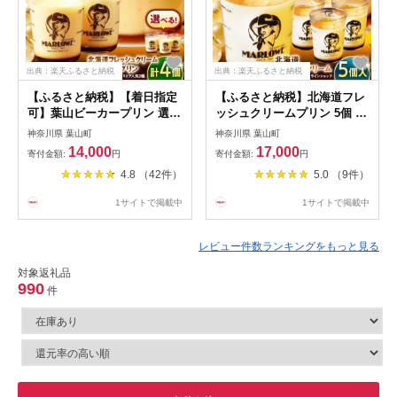
出典：楽天ふるさと納税
出典：楽天ふるさと納税
【ふるさと納税】【着日指定
【ふるさと納税】北海道フレ
可】葉山ビーカープリン 選べ
ッシュクリームプリン 5個 セ
る4個セット カスタードプリ
ット 計900g ( 各180g × 5個 )
神奈川県 葉山町
神奈川県 葉山町
ン／北海道フレッシュクリー
【日付指定可】 ／ プリン ス
14,000
17,000
寄付金額:
円
寄付金額:
円
ムプリン(各180g) スイーツ
イーツ デザート クリーム 洋
4.8 （42件）
5.0 （9件）
デザート プリン 贅沢 カスタ
菓子 クリームプリン ぷりん
ード クリーム 人気 おすすめ
お菓子 ギフト なめらか 贈答
1サイトで掲載中
1サイトで掲載中
セット マーロウ 手作り 食べ
人気 送料無料 葉山町【(有)マ
比べ 葉山 神奈川[ASAY003]
ーロウ】[ASAY007]
レビュー件数ランキングをもっと見る
対象返礼品
990
件