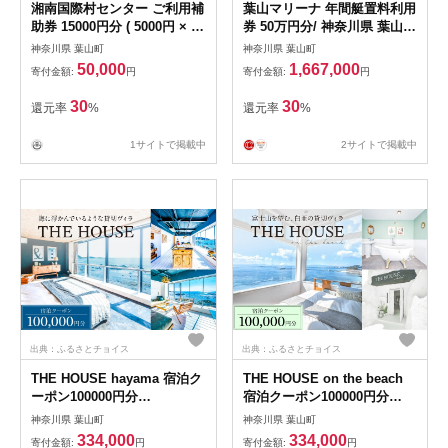
湘南国際村センター ご利用補
葉山マリーナ 年間艇置料利用
助券 15000円分 ( 5000円 × 3
券 50万円分/ 神奈川県 葉山町
枚 ) ／ご利用補助券
施設利用 チケット 利用券 係
神奈川県 葉山町
神奈川県 葉山町
[ASBQ004]
留料 艇置料 船 ふね レジャー
50,000
1,667,000
寄付金額:
円
寄付金額:
円
旅行 ヨット リゾート 釣り フ
ィッシング ボートフィッシン
30
30
還元率
%
還元率
%
グ【(株)葉山マリーナー】
[ASAV002]
1サイトで掲載中
2サイトで掲載中
出典：ふるさとチョイス
出典：ふるさとチョイス
THE HOUSE hayama 宿泊ク
THE HOUSE on the beach
ーポン100000円分
宿泊クーポン100000円分
[ASCQ003]
[ASCQ005]
神奈川県 葉山町
神奈川県 葉山町
334,000
334,000
寄付金額:
円
寄付金額:
円