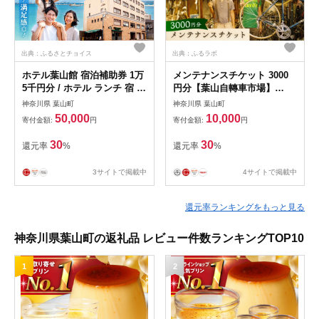
出典：ふるさとチョイス
出典：ふるラボ
ホテル葉山館 宿泊補助券 1万
メンテナンスチケット 3000
5千円分 / ホテル ランチ 宿 森
円分【葉山自轉車市場】
戸海岸 ラウンジ 短期 ダイビ
[ASCE003]
神奈川県 葉山町
神奈川県 葉山町
ングライセンス 海水浴場 徒
50,000
10,000
寄付金額:
円
寄付金額:
円
歩３分 神奈川県 葉山町【(株)
葉山館】 [ASAQ006]
30
30
還元率
%
還元率
%
3サイトで掲載中
4サイトで掲載中
還元率ランキングをもっと見る
神奈川県葉山町の返礼品 レビュー件数ランキングTOP10
1
2