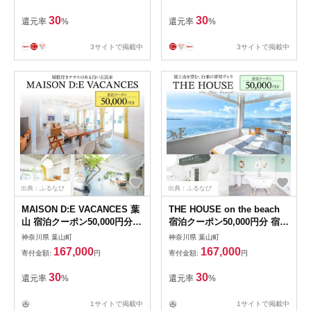
30
30
還元率
%
還元率
%
3サイトで掲載中
3サイトで掲載中
出典：ふるなび
出典：ふるなび
MAISON D:E VACANCES 葉
THE HOUSE on the beach
山 宿泊クーポン50,000円分
宿泊クーポン50,000円分 宿泊
宿泊[ASCQ006]
[ASCQ004]
神奈川県 葉山町
神奈川県 葉山町
167,000
167,000
寄付金額:
円
寄付金額:
円
30
30
還元率
%
還元率
%
1サイトで掲載中
1サイトで掲載中