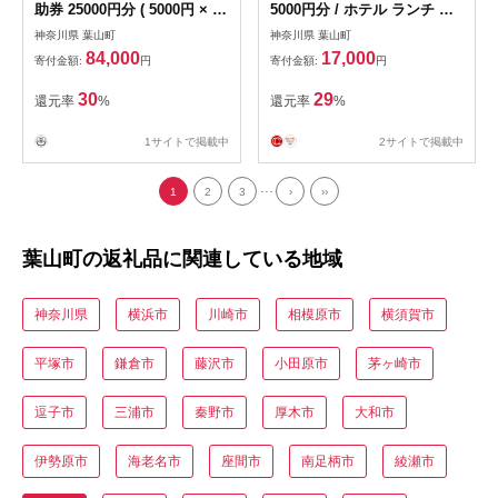
助券 25000円分 ( 5000円 × 5
5000円分 / ホテル ランチ 宿
枚 ) ／ご利用補助券
森戸海岸 ラウンジ 短期 ダイ
神奈川県 葉山町
神奈川県 葉山町
[ASBQ006]
ビングライセンス 海水浴場
84,000
17,000
寄付金額:
円
寄付金額:
円
徒歩３分 神奈川県 葉山町
【(株)葉山館】 [ASAQ004]
30
29
還元率
%
還元率
%
1サイトで掲載中
2サイトで掲載中
...
1
2
3
›
››
葉山町の返礼品に関連している地域
神奈川県
横浜市
川崎市
相模原市
横須賀市
平塚市
鎌倉市
藤沢市
小田原市
茅ヶ崎市
逗子市
三浦市
秦野市
厚木市
大和市
伊勢原市
海老名市
座間市
南足柄市
綾瀬市