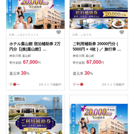
出典：ふるさとチョイス
出典：ふるラボ
ホテル葉山館 宿泊補助券 2万
ご利用補助券 20000円分 (
円分【(株)葉山館】
5000円 × 4枚 ) ／ 旅行券 宿
[ASAQ007]
泊チケット 旅行チケット 湘
神奈川県 葉山町
神奈川県 葉山町
南国際村センター 温水プール
67,000
67,000
寄付金額:
円
寄付金額:
円
自然 駐車場完備 神奈川県
【(株)湘南国際村協会 湘南国
30
30
還元率
%
還元率
%
際村センター】 [ASBQ005]
神奈川 宿泊券 葉山 食事券 神
3サイトで掲載中
3サイトで掲載中
奈川 宿泊券 研修施設 神奈川
宿泊チケット 葉山 施設利用
2万円 20000円 補助券