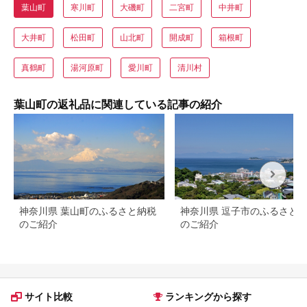
葉山町
寒川町
大磯町
二宮町
中井町
大井町
松田町
山北町
開成町
箱根町
真鶴町
湯河原町
愛川町
清川村
葉山町の返礼品に関連している記事の紹介
神奈川県 葉山町のふるさと納税
神奈川県 逗子市のふるさと
のご紹介
のご紹介
サイト比較
ランキングから探す