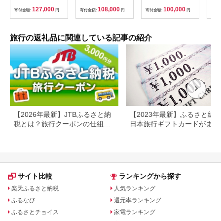
温泉 宿泊券 旅行 トラ
／21-6／20・10／1-
券 
127,000
108,000
100,000
寄付金額:
円
寄付金額:
円
寄付金額:
円
寄付
ベル 宿泊 宿泊施設 宿
11／30）
旅行
レジャー F6P-0991
カニ
行 
宿 
旅行の返礼品に関連している記事の紹介
ン 
行 
プレ
日 2
【2026年最新】JTBふるさと納
【2023年最新】ふるさと納
税とは？旅行クーポンの仕組
日本旅行ギフトカードがまだ
み・使い方をわかりやすく解説
らえる⁉
サイト比較
ランキングから探す
楽天ふるさと納税
人気ランキング
ふるなび
還元率ランキング
ふるさとチョイス
家電ランキング