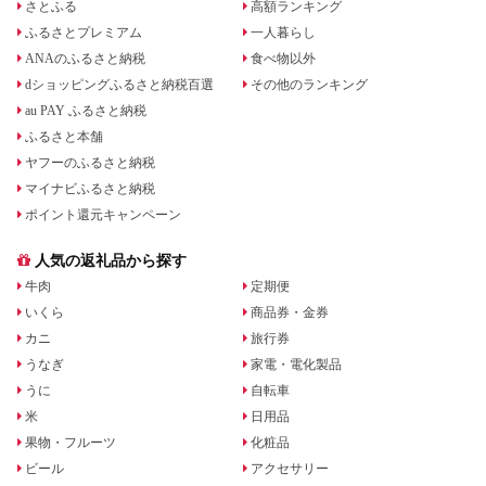
さとふる
高額ランキング
ふるさとプレミアム
一人暮らし
ANAのふるさと納税
食べ物以外
dショッピングふるさと納税百選
その他のランキング
au PAY ふるさと納税
ふるさと本舗
ヤフーのふるさと納税
マイナビふるさと納税
ポイント還元キャンペーン
人気の返礼品から探す
牛肉
定期便
いくら
商品券・金券
カニ
旅行券
うなぎ
家電・電化製品
うに
自転車
米
日用品
果物・フルーツ
化粧品
ビール
アクセサリー