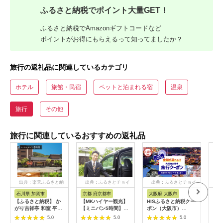
ふるさと納税でポイント大量GET！
ふるさと納税でAmazonギフトコードなど
ポイントがお得にもらえるって知ってましたか？
旅行の返礼品に関連しているカテゴリ
ホテル
旅館・民宿
ペットと泊まれる宿
温泉
旅行
その他
旅行に関連しているおすすめの返礼品
出典：楽天ふるさと納
出典：ふるさとチョイ
出典：ふるさとチョイ
出
税
ス
ス
石川県 加賀市
京都 府京都市
大阪府 大阪市
兵
【ふるさと納税】 か
【MKハイヤー観光】
HISふるさと納税クー
【ふ
がり吉祥亭 和室 平日
【ミニバン5時間】ド
ポン（大阪市）
効期
限定 ペア宿泊券 1泊2
ライバーとめぐるとっ
30,000円分_OS039-
も使
5.0
5.0
5.0
食付 2名 ペア 食事付
ておきの京都観光（3
0001-07
60