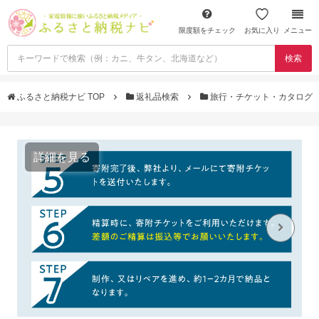
限度額をチェック
お気に入り
メニュー
検索
ふるさと納税ナビ TOP
返礼品検索
旅行・チケット・カタログ
詳細を見る