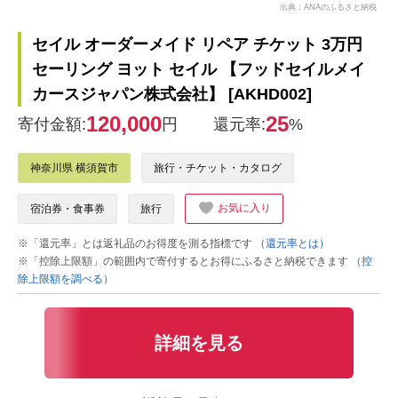
出典：ANAのふるさと納税
セイル オーダーメイド リペア チケット 3万円
セーリング ヨット セイル 【フッドセイルメイ
カースジャパン株式会社】 [AKHD002]
120,000
25
寄付金額:
円
還元率:
%
神奈川県 横須賀市
旅行・チケット・カタログ
お気に入り
宿泊券・食事券
旅行
※「還元率」とは返礼品のお得度を測る指標です
（還元率とは）
※「控除上限額」の範囲内で寄付するとお得にふるさと納税できます
（控
除上限額を調べる）
詳細を見る