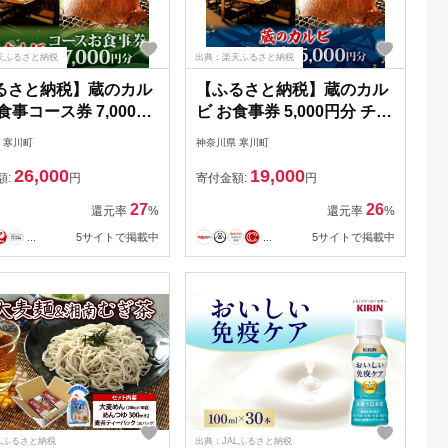
天ふるさと納税
出典：楽天ふるさと納税
るさと納税】蔵のカル
【ふるさと納税】蔵のカル
食事コース券 7,000円
ビ お食事券 5,000円分 チケ
ケット 焼肉 お食事 デ
ット 焼肉 お食事 ディナー
 寒川町
神奈川県 寒川町
 コース A4 A5ランク
コース A4 A5ランク 黒毛和
26,000
19,000
牛 肉 レストラン こ
牛 肉 レストラン こだわり
額:
円
寄付金額:
円
 おもてなし 外食 牛
おもてなし 外食 牛タン ホ
27
26
還元率
%
還元率
%
ホルモン カルビ ハラ
ルモン カルビ ハラミ 神奈
...
5サイトで掲載中
...
5サイトで掲載中
神奈川県 寒川町
川県 寒川町
Lふるさと納税
出典：JALふるさと納税