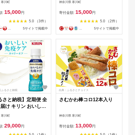
 寒川町
神奈川県 寒川町
トテイスト プラズマ乳
か 飲料 茶葉 【 寒川町 】
15,000
15,000
健康管理 健康習慣 【
日本茶 ソフトドリンク 飲
額:
円
寄付金額:
円
町 】 飲むヨーグルト
み物 詰め合わせ セット
5.0 （3件）
5.0 （2件）
 乳酸菌飲料 ソフトド
...
5サイトで掲載中
...
5サイトで掲載中
ク 飲み物 詰め合わせ
ト
天ふるさと納税
出典：ふるさとチョイス
るさと納税】定期便 全
さむかわ棒コロ12本入り
お届け キリン おいしい
ケア カロリーオフ 機
 寒川町
神奈川県 寒川町
表示食品 イミューズ
29,000
13,000
SE ヨーグルトテイスト
額:
円
寄付金額:
円
ズマ乳酸菌 健康管理
5.0 （1件）
5.0 （1件）