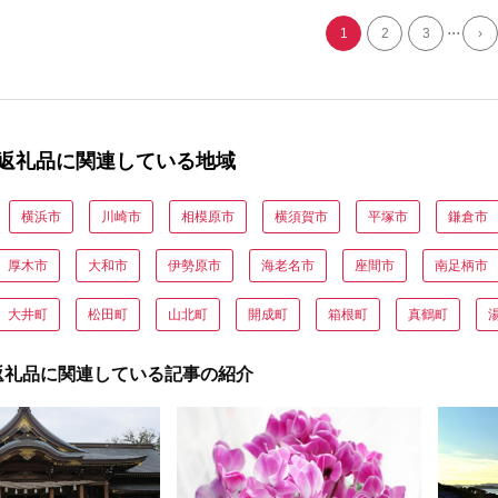
...
1
2
3
›
返礼品に関連している地域
横浜市
川崎市
相模原市
横須賀市
平塚市
鎌倉市
厚木市
大和市
伊勢原市
海老名市
座間市
南足柄市
大井町
松田町
山北町
開成町
箱根町
真鶴町
返礼品に関連している記事の紹介