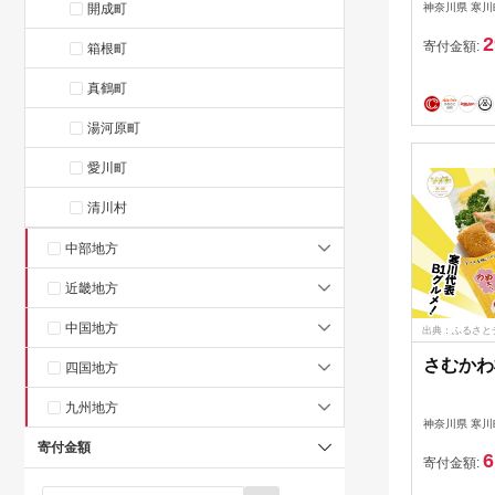
開成町
神奈川県 寒川
ルトテイ
2
ンク プ
寄付金額:
箱根町
維持 送
真鶴町
湯河原町
愛川町
清川村
中部地方
近畿地方
中国地方
出典：ふるさと
さむかわ
四国地方
九州地方
神奈川県 寒川
寄付金額
6
寄付金額: