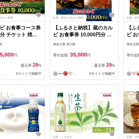
ふるさと納税
出典：楽天ふるさと納税
出典：楽
ビ お食事コース券
【ふるさと納税】蔵のカル
【ふ
0円分 チケット 焼肉
ビ お食事券 10,000円分 チ
ビ お
ィナー コース A4
ケット 焼肉 お食事 ディナ
分 チ
町
神奈川県 寒川町
神奈川県
 黒毛和牛 肉 レス
ー コース A4 A5ランク 黒
ィナー
5,000
35,000
こだわり おもてな
毛和牛 肉 レストラン こだ
黒毛和
円
寄付金額:
円
寄付金
牛タン ホルモン カ
わり おもてなし 外食 牛タ
だわり
29
29
還元率
%
還元率
%
ラミ 神奈川県 寒川
ン ホルモン カルビ ハラミ
タン 
...
5サイトで掲載中
...
6サイトで掲載中
神奈川県 寒川町
ミ 
出典：ふるなび
出典：JA