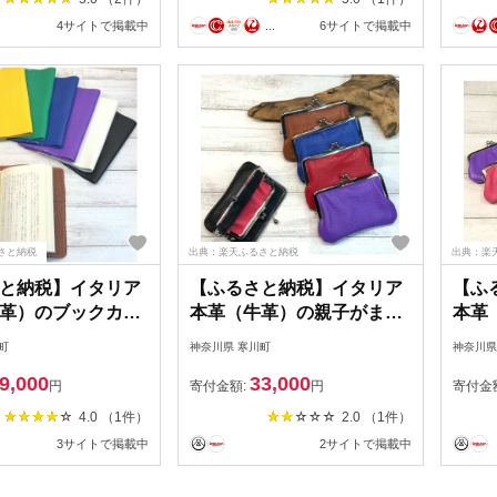
健康
4サイトで掲載中
...
6サイトで掲載中
リン
50％
味 
さと納税
出典：楽天ふるさと納税
出典：楽
と納税】イタリア
【ふるさと納税】イタリア
【ふ
革）のブックカバ
本革（牛革）の親子がま口
本革
 小物 シュリンクレ
小物入れ（小） ファッショ
入れ
町
神奈川県 寒川町
神奈川県
おりパーツ 柔らか
ン小物 雑貨 シュリンクレ
納 
9,000
33,000
りが良い 革小物 本
ザー 小銭入れ カード収納
リップ
円
寄付金額:
円
寄付金
通勤 通学 小説 電
アクセサリーポーチ 革製品
リエ
4.0 （1件）
2.0 （1件）
革小物
3サイトで掲載中
2サイトで掲載中