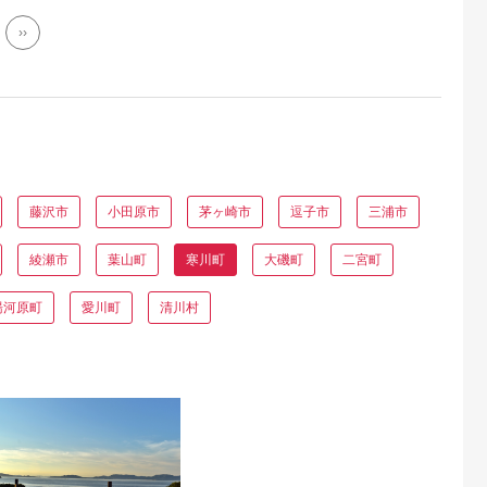
››
藤沢市
小田原市
茅ヶ崎市
逗子市
三浦市
綾瀬市
葉山町
寒川町
大磯町
二宮町
湯河原町
愛川町
清川村