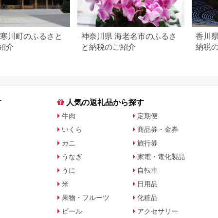
 寒川町のふるさと
神奈川県 海老名市のふるさ
香川県
紹介
と納税のご紹介
納税
す
人気の返礼品から探す
牛肉
定期便
いくら
商品券・金券
カニ
旅行券
うなぎ
家電・電化製品
うに
自転車
米
日用品
果物・フルーツ
化粧品
ビール
アクセサリー