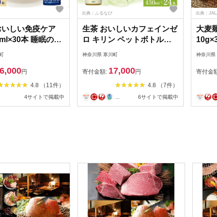
出典：ふるなび
出典：JA
おいしい免疫ケア
生茶 おいしいカフェインゼ
大麦麺
0ml×30本 睡眠の質
ロ キリン ペットボトル
10g
ラズマ乳酸菌
430ml×24本 お茶 茶 飲料
ざる麺
町
神奈川県 寒川町
神奈川県
 目覚め ヨーグルト
緑茶 ノンカフェイン ティ
い つ
6,000
17,000
 乳飲料 機能性表
ー ティータイム 爽やか 飲
ェイン
円
寄付金額:
円
寄付金
イミューズ
料 茶葉 妊産婦 リラックス
し ホ
4.8 （11件）
4.8 （7件）
【 寒川町 】
就寝前 【 寒川町 】
飲料 
4サイトで掲載中
...
6サイトで掲載中
大麦 
送料無