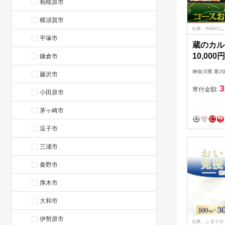
相模原市
横須賀市
出典：ANAの
平塚市
蔵のカル
10,00
鎌倉市
お食事 デ
神奈川県 寒川
藤沢市
A5ランク
3
トラン 
寄付金額:
小田原市
し 外食 
茅ヶ崎市
ルビ ハ
町
逗子市
三浦市
秦野市
厚木市
大和市
伊勢原市
出典：ふるラボ