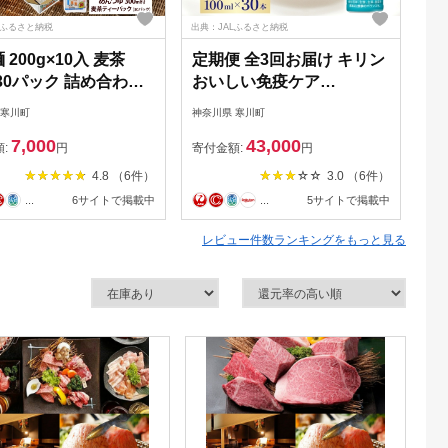
Lふるさと納税
出典：JALふるさと納税
出典
 200g×10入 麦茶
定期便 全3回お届け キリン
た
×30パック 詰め合わせ
おいしい免疫ケア
き
 麺 主食 温かい 冷た
100ml×30本 健康管理 ヨー
寒
 寒川町
神奈川県 寒川町
神奈
ゆ めんつゆ ノンカフ
グルト ヨーグルトテイスト
き
7,000
43,000
 茶 お茶 水出し 煮出
乳飲料 ドリンク プラズマ
ミ
額:
円
寄付金額:
円
寄
ット アイス 水分補給
乳酸菌 免疫維持 送料無料
あ
4.8 （6件）
3.0 （6件）
グルメ アレンジ 素朴
【 寒川町 】 飲み物 すっき
ち
...
6サイトで掲載中
...
5サイトで掲載中
麦 香ばしい 日本精麦
り さわやか 毎朝の習慣
や
料 寒川町 神奈川県
神
レビュー件数ランキングをもっと見る