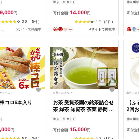
町
神奈川県 寒川町
神奈川県
スト 乳飲料 ドリ
き たい焼き 白いたい焼き
グル
9,000
14,000
ラズマ乳酸菌 免疫
ミニたい焼き 和菓子 小倉
酸菌 
円
寄付金額:
円
寄付金
料無料【 寒川町 】
あん カスタード チョコ い
寒川
3.8 （5件）
4.2 （5件）
ちご ずんだ 子供 高齢者 お
飲料
...
5サイトで掲載中
4サイトで掲載中
やつ パーティー 送料無料
リン
神奈川県
セッ
チョイス
出典：ふるなび
出典：楽
棒コロ6本入り
お茶 受賞茶園の銘茶詰合せ
【ふ
茶 緑茶 知覧茶 茶葉 静岡 鹿
2回
児島 ギフト 包装
免疫
町
神奈川県 寒川町
神奈川県
能性
,000
15,000
iMU
円
寄付金額:
円
寄付金
プラ
5.0 （2件）
5.0 （1件）