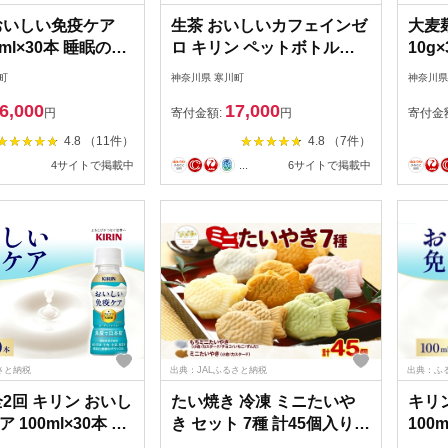
おいしい免疫ケア
生茶 おいしいカフェインゼ
大麦麺
0ml×30本 睡眠の質
ロ キリン ペットボトル
10g
ラズマ乳酸菌
430ml×24本 お茶 茶 飲料
ざる麺
町
神奈川県 寒川町
神奈川県
 目覚め ヨーグルト
緑茶 ノンカフェイン ティ
い つ
6,000
17,000
 乳飲料 機能性表
ー ティータイム 爽やか 飲
ェイン
円
寄付金額:
円
寄付金
イミューズ
料 茶葉 妊産婦 リラックス
し ホ
4.8 （11件）
4.8 （7件）
【 寒川町 】
就寝前 【 寒川町 】
飲料 
4サイトで掲載中
...
6サイトで掲載中
大麦 
送料
さと納税
出典：JALふるさと納税
出典：ふ
全2回 キリン おいし
たい焼き 冷凍 ミニたいや
キリ
 100ml×30本 健
き セット 7種 計45個入り
100
ヨーグルト ヨーグ
寒川町 フクダ食品 たいや
品 イ