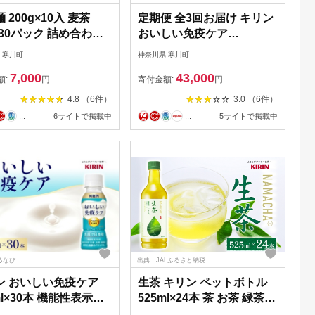
 200g×10入 麦茶
定期便 全3回お届け キリン
×30パック 詰め合わせ
おいしい免疫ケア
 麺 主食 温かい 冷た
100ml×30本 健康管理 ヨー
 寒川町
神奈川県 寒川町
ゆ めんつゆ ノンカフ
グルト ヨーグルトテイスト
7,000
43,000
 茶 お茶 水出し 煮出
乳飲料 ドリンク プラズマ
額:
円
寄付金額:
円
ット アイス 水分補給
乳酸菌 免疫維持 送料無料
4.8 （6件）
3.0 （6件）
グルメ アレンジ 素朴
【 寒川町 】 飲み物 すっき
...
6サイトで掲載中
...
5サイトで掲載中
麦 香ばしい 日本精麦
り さわやか 毎朝の習慣
無料 寒川町 神奈川県
るなび
出典：JALふるさと納税
ン おいしい免疫ケア
生茶 キリン ペットボトル
ml×30本 機能性表示食
525ml×24本 茶 お茶 緑茶
ミューズ iMUSE ヨー
ティー ティータイム 爽や