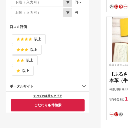
円〜
円
口コミ評価
以上
以上
以上
出典：楽天ふる
以上
【ふるさ
本革（牛
ー 雑貨
ポータルサイト
神奈川県 寒川
ザー し
すべての条件をクリア
1
い しな
寄付金額:
のカバー 
こだわり条件検索
車内