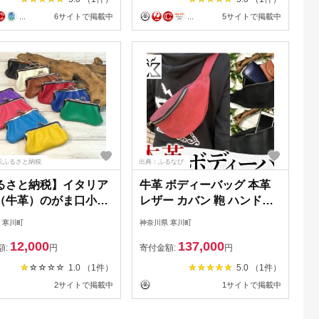
習慣【 寒川町 】 ド
...
6サイトで掲載中
...
5サイトで掲載中
ク 飲み物 カロリー
オフ ほどよい甘さ 酸
プラズマ乳酸菌
天ふるさと納税
出典：ふるなび
るさと納税】イタリア
牛革 ボディーバッグ 本革
（牛革）のがま口小物
レザー カバン 鞄 ハンドメ
 ファッション小物 収
イド 手仕事 職人 一枚革 経
 寒川町
神奈川県 寒川町
シュリンクレザー 印鑑
年変化 エイジング メンズ
12,000
137,000
 小銭 整理 カラーバ
レディース ユニセックス
額:
円
寄付金額:
円
ーション 豊富
オーダーメイド ギフト 贈
1.0 （1件）
5.0 （1件）
り物 ご褒美 神奈川県 ブラ
2サイトで掲載中
1サイトで掲載中
ック