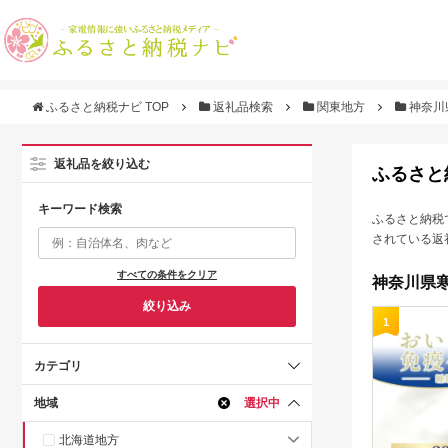
ふるさと納税ナビ TOP
返礼品検索
関東地方
神奈川
返礼品を絞り込む
ふるさと
キーワード検索
ふるさと納税
されている返
すべての条件をクリア
神奈川県寒
絞り込み
1
カテゴリ
地域
選択中
北海道地方