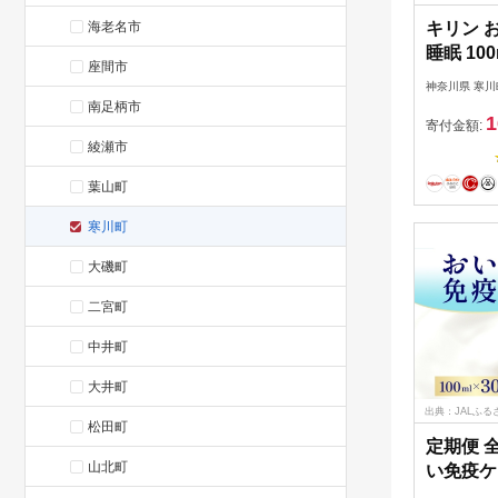
海老名市
キリン 
睡眠 10
座間市
向上 プ
神奈川県 寒川
GABA
南足柄市
1
テイスト
寄付金額:
綾瀬市
示食品 
iMUSE
葉山町
寒川町
大磯町
二宮町
中井町
大井町
出典：JALふる
松田町
定期便 
山北町
い免疫ケア
康管理 