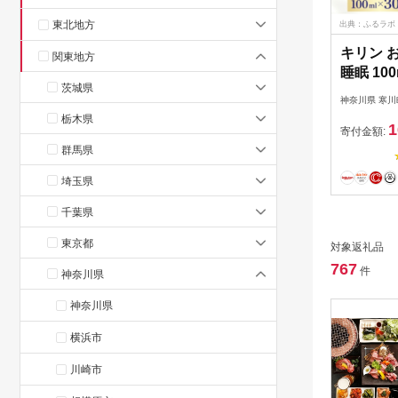
東北地方
出典：ふるラボ
キリン 
関東地方
睡眠 10
茨城県
向上 プ
神奈川県 寒川
GABA
栃木県
1
テイスト
寄付金額:
示食品 
群馬県
iMUSE
埼玉県
千葉県
東京都
対象返礼品
767
件
神奈川県
神奈川県
横浜市
川崎市