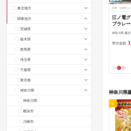
東北地方
出典：auPAY
江ノ電グ
関東地方
プラレール
茨城県
もちゃ 
神奈川県 藤沢
オモチャ
栃木県
1
グッズ 電
寄付金額:
島 江ノ
群馬県
電鉄 江
埼玉県
供向け 
家族 観光
千葉県
ノ電エリ
東京都
社 神奈川
神奈川県
神奈川県藤
神奈川県
1
横浜市
川崎市