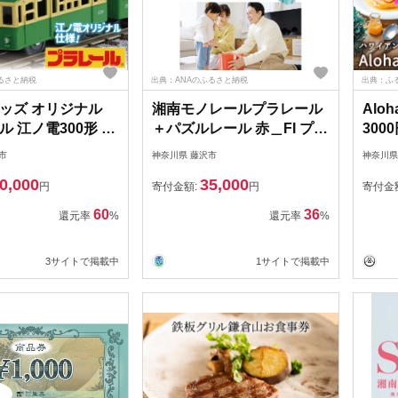
ふるさと納税
出典：ANAのふるさと納税
出典：ふ
ッズ オリジナル
湘南モノレールプラレール
Alo
 江ノ電300形 お
＋パズルレール 赤＿FI プラ
300
オモチャ 玩具 電車
レール おもちゃ プラレー
カフ
市
神奈川県 藤沢市
神奈川県
 電車グッズ 鉄道
ル
0,000
35,000
車 鉄道 列車 江の
円
寄付金額:
円
寄付金
島 江ノ島線 江ノ島
60
36
還元率
%
還元率
%
ノ電 食べ物以外 子
子供 子ども こども
3サイトで掲載中
1サイトで掲載中
 旅行 10000円 江
アサービス株式会
 湘南 藤沢