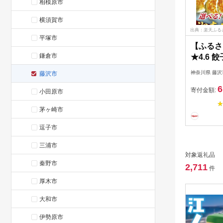
相模原市
横須賀市
出典：楽天ふる
平塚市
【ふるさ
鎌倉市
★4.6 餃
3.8kg
神奈川県 藤沢
藤沢市
当地餃子 
6
豚肉 豚 
寄付金額:
小田原市
お肉 肉
茅ヶ崎市
さと納税
ザ 冷凍
逗子市
ふるさと
ング 大容
三浦市
対象返礼品
川 藤沢
秦野市
2,711
件
厚木市
大和市
伊勢原市