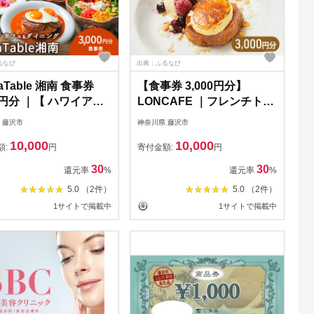
るなび
出典：ふるなび
haTable 湘南 食事券
【食事券 3,000円分】
0円分 ｜【 ハワイアン
LONCAFE ｜フレンチトー
ェ＆レストラン 】
スト チケット 利用券
 藤沢市
神奈川県 藤沢市
10,000
10,000
額:
円
寄付金額:
円
30
30
還元率
%
還元率
%
5.0 （2件）
5.0 （2件）
1サイトで掲載中
1サイトで掲載中