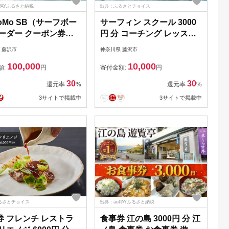
PAYふるさと納税
出典：ふるさとチョイス
oMo SB（サーフボー
サーフィン スクール 3000
オーダー クーポン券
円 分 コーチング レッスン
00円分）サーフボード
河村 カイサ YouTube
 藤沢市
神奈川県 藤沢市
ダー券 アウトドア ス
YouTuber さーふぃん 体験
100,000
10,000
ツ用品 サーフィン 国
利用券 券 アクティビティ
額:
円
寄付金額:
円
日本製 オーダーメイド
レジャー マリンスポーツ
30
30
還元率
%
還元率
%
市 神奈川
ビーチスポーツ 海 江の島
3サイトで掲載中
3サイトで掲載中
ビーチ アウトドア 波 旅行
観光 旅行 10000円 食べ物
以外 RiverVllage 神奈川 湘
南 藤沢
るさとチョイス
出典：auPAYふるさと納税
券 フレンチ レストラ
食事券 江の島 3000円 分 江