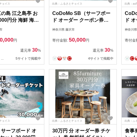
チョイス
出典：ふるさとチョイス
出典：au
江の島 江之島亭 お
CoDoMo SB（サーフボー
CoD
000円分 海鮮 海鮮
ド オーダー クーポン券
ド 
ト グルメギフト ギ
15000円分）サーフボード
300
市
神奈川県 藤沢市
神奈川県
 さかな しらす シ
オーダー券 アウトドア ス
オー
0,000
50,000
ポーツ用品 サーフィン 国
ポー
円
寄付金額:
円
寄付金
料理 sirasu 江ノ
産 日本製 オーダーメイド
産 
30
30
還元率
%
還元率
%
ット 食べ物以外 人
藤沢市 神奈川
藤沢
...
5サイトで掲載中
4サイトで掲載中
旅行 トラベル ラン
 昼食 神奈川 湘南 藤沢
チョイス
出典：ふるさとチョイス
出典：ふ
 サーフボード オ
30万円 分 オーダー券 チケ
食事