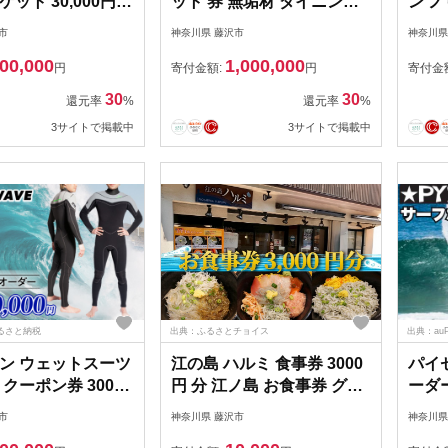
ット 30,000円分
ット 券 無垢材 ダイニング
ン ノ
ン 海 波 マリンス
インテリア 木製 ハンドメ
食事
市
神奈川県 藤沢市
神奈川県
波乗り オーダー チ
イド 家具 カグ かぐ テーブ
メ券 
00,000
1,000,000
icket 江の島 江ノ
ル てーぶる デスク 机 おし
ギフ
円
寄付金額:
円
寄付金
以外 PYZEL
ゃれ かわいい 杉 ビンテー
ト チ
30
30
還元率
%
還元率
%
ARDS JAPAN 株
ジ 椅子 日用品 リビング キ
しょ
3サイトで掲載中
3サイトで掲載中
神奈川 湘南 藤沢
ッチン 市場家具 いちば 85
ランチ
ファニチャー 食べ物以外
理 昼
国産 神奈川 湘南 藤沢
光 旅
圏 関
ふるさと納税
出典：ふるさとチョイス
出典：au
ン ウェットスーツ
江の島 ハルミ 食事券 3000
パイ
クーポン券 30000
円 分 江ノ島 お食事券 グル
ーダー
URE WAVE フュー
メ券 利用券 商品券 補助券
サーフ
市
神奈川県 藤沢市
神奈川県
 surf surfing
ギフト券 ギフト チケット
ポーツ