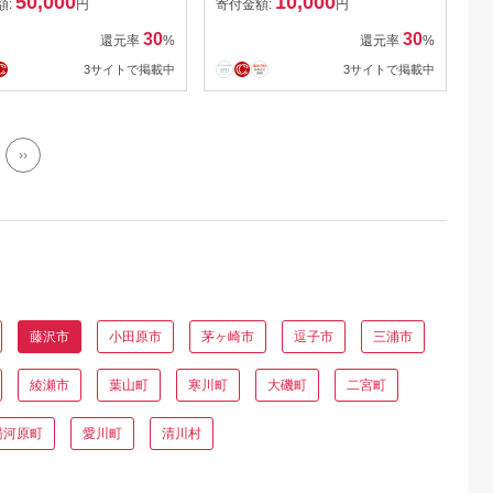
50,000
10,000
 Ticket 江の島 江ノ
ンドリー チキン ナン スパ
額:
円
寄付金額:
円
べ物以外 PYZEL
イス 旨味 バター 生クリー
30
30
還元率
%
還元率
%
FBOARDS JAPAN 株
ム こく まろやか 本格 老舗
3サイトで掲載中
3サイトで掲載中
 神奈川 湘南 藤沢
テラスモール湘南 10000円
レストラン ランチ ディナ
ー 昼食 夕食 家族 神奈川 湘
南 藤沢 辻堂 江の島
››
藤沢市
小田原市
茅ヶ崎市
逗子市
三浦市
綾瀬市
葉山町
寒川町
大磯町
二宮町
湯河原町
愛川町
清川村