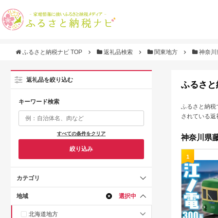
ふるさと納税ナビ TOP
返礼品検索
関東地方
神奈川
返礼品を絞り込む
ふるさと
キーワード検索
ふるさと納税
されている返
すべての条件をクリア
神奈川県藤
絞り込み
1
カテゴリ
地域
選択中
北海道地方