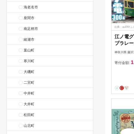
海老名市
座間市
出典：auPAY
南足柄市
江ノ電グ
綾瀬市
プラレール
もちゃ 
葉山町
神奈川県 藤沢
オモチャ
寒川町
1
グッズ 電
寄付金額:
島 江ノ
大磯町
電鉄 江
供向け 
二宮町
家族 観光
中井町
ノ電エリ
社 神奈川
大井町
松田町
山北町