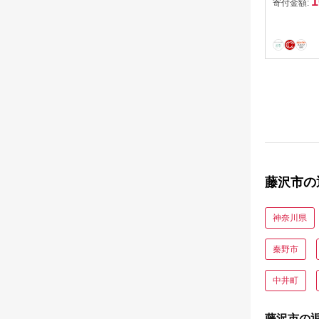
1
さーふぃ
寄付金額:
セミドラ
グジョン
ス アウ
品 食べ
オーダー
南 藤沢
藤沢市の
神奈川県
秦野市
中井町
藤沢市の