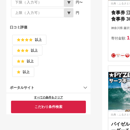
円〜
出典：ふるさと
食事券 
円
食事券 3
丼 ギフ
口コミ評価
神奈川県 藤沢
フト券 魚
1
ラス 丼 新鮮 釜揚げしらす
寄付金額:
以上
生しらす 
以上
島 チケ
気 観光 
以上
チ
以上
ポータルサイト
すべての条件をクリア
こだわり条件検索
出典：ふるさと
パイゼル