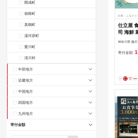
開成町
箱根町
出典：ふるさと
真鶴町
仕立屋 食
司 海鮮 
湯河原町
鮮 お食
神奈川県 藤沢
牛肉 豚
愛川町
1
ギフト 
寄付金額:
清川村
母の日 
生日 お
中部地方
贅沢 仕立
沢
近畿地方
中国地方
四国地方
九州地方
寄付金額