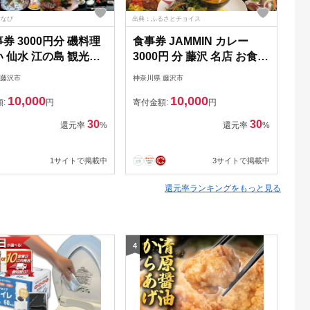
るなび
出典：ふるさとチョイス
出典
 3000円分 磯料理
食事券 JAMMIN カレー
【
 仙水 江の島 観光
3000円 分 藤沢 名店 お食事
Wi
光】
券 お食事チケット チケッ
券
 藤沢市
神奈川県 藤沢市
神奈
ト グルメ券 ディナー券 利
10,000
10,000
用券 商品券 補助券 ギフト
額:
円
寄付金額:
円
寄
券 ギフト プレゼント お食
30
30
還元率
%
還元率
%
事 ランチ ディナー 料理 昼
食 夕食 観光 旅行 トラベル
1サイトで掲載中
3サイトで掲載中
10000円 人気店 人気 ロケ
地 キーマカレー バターチ
還元率ランキングをもっと見る
キンカレー 関東 首都圏 神
奈川 湘南
4
5