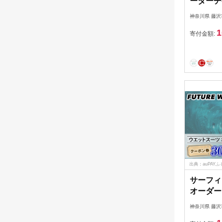
ーダーチケ
サーフィ
神奈川県 藤沢
ポーツ 
1
ケット T
寄付金額:
島 食べ物
SURFBO
式会社 
出典：auPAY
サーフィ
オーダー 
円 FUT
神奈川県 藤沢
チャーサーフ