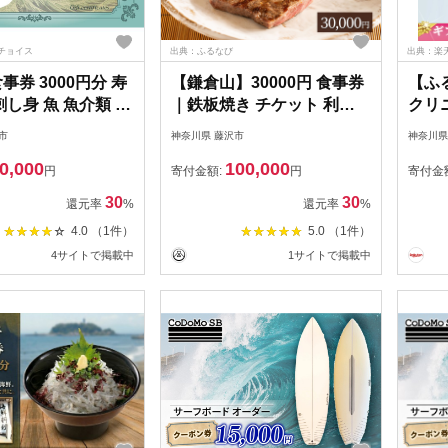
チョイス
出典：ふるなび
出典：楽
事券 3000円分 寿
【鎌倉山】30000円 食事券
【ふ
刺し身 魚 魚介類 新
｜鉄板焼き チケット 利用
クリ
事券 ご利用券 料理
券
選べる
市
神奈川県 藤沢市
神奈川県
肉 ランチ ディナー
円 3
0,000
100,000
贈り物 プレゼント
コース
円
寄付金額:
円
寄付金
父の日 敬老の日 誕
容ク
30
30
還元率
%
還元率
%
祝い 内祝い 記念日
ー 美
4.0 （1件）
5.0 （1件）
屋 神奈川 湘南 藤
ケア
4サイトで掲載中
1サイトで掲載中
ダ毛処
南美容
沢