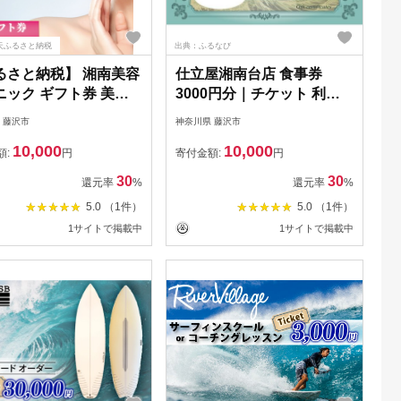
天ふるさと納税
出典：ふるなび
るさと納税】 湘南美容
仕立屋湘南台店 食事券
ニック ギフト券 美容
3000円分｜チケット 利用
 金額 3000円 30000
券 【神奈川県 藤沢市】
 藤沢市
神奈川県 藤沢市
00000円 分 女性 脱毛
10,000
10,000
 VIO SBC 藤沢院 美
額:
円
寄付金額:
円
リニック 医療 レーザ
30
30
還元率
%
還元率
%
白 美肌 エステ ボディ
5.0 （1件）
5.0 （1件）
 フェイシャルケア ム
1サイトで掲載中
1サイトで掲載中
理 チケット 体験 湘
外科 神奈川 湘南 藤