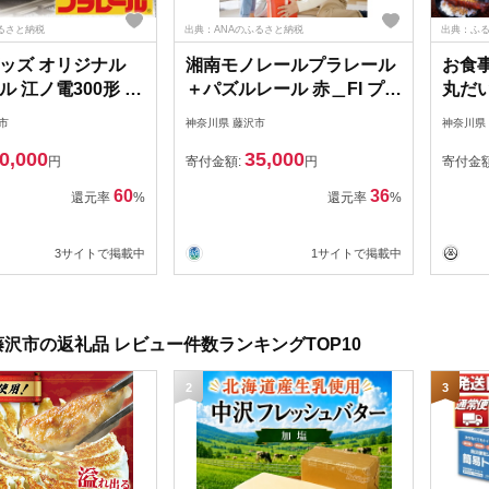
ふるさと納税
出典：ANAのふるさと納税
出典：ふ
ッズ オリジナル
湘南モノレールプラレール
お食事券
 江ノ電300形 お
＋パズルレール 赤＿FI プラ
丸だい
オモチャ 玩具 電車
レール おもちゃ プラレー
【観
市
神奈川県 藤沢市
神奈川県
 電車グッズ 鉄道
ル
0,000
35,000
車 鉄道 列車 江の
円
寄付金額:
円
寄付金
島 江ノ島線 江ノ島
60
36
還元率
%
還元率
%
ノ電 食べ物以外 子
子供 子ども こども
3サイトで掲載中
1サイトで掲載中
 旅行 10000円 江
アサービス株式会
 湘南 藤沢
沢市の返礼品 レビュー件数ランキングTOP10
2
3