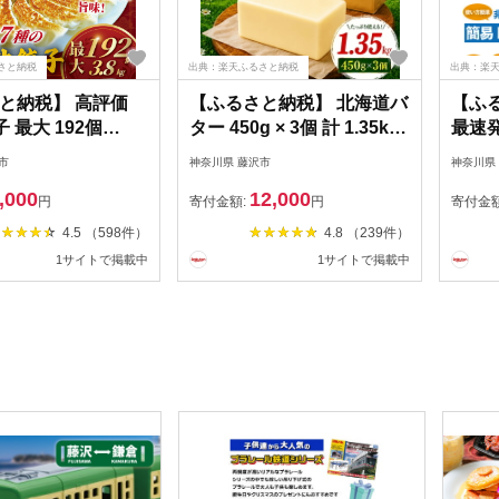
さと納税
出典：楽天ふるさと納税
出典：楽
と納税】 高評価
【ふるさと納税】 北海道バ
【ふ
子 最大 192個
ター 450g × 3個 計 1.35kg
最速発
 国産豚肉【 選べる ご
加塩 有塩 大容量 フレッシ
災トイ
市
神奈川県 藤沢市
神奈川県
7種 】 ぎょうざ
ュ バター 北海道 パン お菓
セット
,000
12,000
肉 ( ふるさと納税
子 国産バター 生乳 ミルク
簡単 
円
寄付金額:
円
寄付金
餃子 野菜餃子 ふる
お菓子作り 朝食 北海道バ
トイレ
4.5 （598件）
4.8 （239件）
 焼き餃子 ギョー
ター 業務用 ポンドバター
防災 
1サイトで掲載中
1サイトで掲載中
餃子 ふるさと納税
バタートースト BUTTER
避難 
納税 人気 ランキ
Butter ばたー butter 中沢
地震 
量 おすすめ ) 神奈
乳業 神奈川 藤沢 湘南 藤沢
外 大