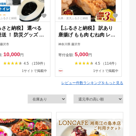
天ふるさと納税
出典：楽天ふるさと納税
出典
るさと納税】 選べる
【ふるさと納税】 訳あり
が
送 ！ 防災グッズ 防
唐揚げ もも肉 むね肉 レン
回
レ 凝固剤 + 袋 60回
チン 簡単調理 ! 選べる セッ
 藤沢市
神奈川県 藤沢市
神奈
 10年 長期保存 収納
ト 内容量 750g ~ 3kg から
10,000
5,000
非常用 防災用品 非常
あげ 冷凍 から揚げ 肉 お肉
額:
円
寄付金額:
円
寄
 トイレ 簡易トイレ
鶏唐揚げ 鳥唐揚げ 醤油 唐
4.5 （159件）
4.5 （114件）
グッズ 災害 対策 備蓄
揚 揚げ物 惣菜 おかず ザン
1サイトで掲載中
1サイトで掲載中
介護 野外 グッズ 道具
ギ 鶏肉 鶏 鳥 とりにく 訳あ
台風 日用品 食べ物以
り品 訳有 訳アリ わけあり
レビュー件数ランキングをもっと見る
容量 神奈川 湘南 藤沢
不揃い 神奈川 湘南 藤沢