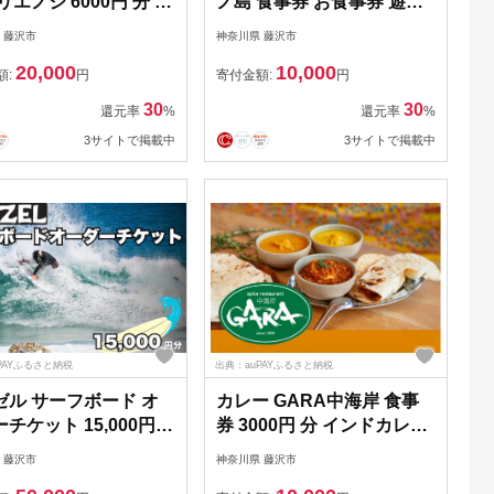
リエノジ 6000円 分 お
ノ島 食事券 お食事券 遊覧
券 お食事カード グル
亭 グルメ券 利用券 商品券
 藤沢市
神奈川県 藤沢市
利用券 商品券 補助券
補助券 ギフト券 ギフト チ
20,000
10,000
ト券 ギフト プレゼン
ケット お食事 ランチ 海鮮
額:
円
寄付金額:
円
ケット 券 食事 お食事
丼 江の島丼 サザエ しらす
30
30
還元率
%
還元率
%
くじけん りようけん
生しらす シラス 海が見え
3サイトで掲載中
3サイトで掲載中
 ディナー コース 料
る オーシャンビュー 湘南
食 夕食 食べ物以外 観
海岸 10000円 海 一望 人気
行 トラベル 贅沢 首都
旅行 観光 旅行 トラベル 関
東 神奈川 湘南 藤沢
東 首都圏 神奈川 湘南 藤沢
PAYふるさと納税
出典：auPAYふるさと納税
ゼル サーフボード オ
カレー GARA中海岸 食事
チケット 15,000円分
券 3000円 分 インドカレー
ィン 海 波 マリンス
インド料理 利用券 お食事
 藤沢市
神奈川県 藤沢市
 波乗り オーダー チ
チケット 人気 おすすめ タ