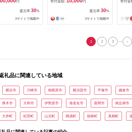
00,000
10,000
ん フルオーダー
老舗 食堂 お食事 御食事 ラ
ケット
円
寄付金額:
円
寄付金
イ タッパー ロン
ンチ 海鮮 丼 御膳 しらす 生
島 食
30
30
還元率
%
還元率
%
 メンズ レディー
しらす シラス 魚 刺し身 焼
SUR
3サイトで掲載中
3サイトで掲載中
トドア スポーツ 用
き魚 旅行 観光 旅行 トラベ
式会社
物以外 国産 日本製
ル 関東 首都圏 有限会社 江
メイド 神奈川 湘
の島ハルミ 神奈川 湘南 藤
沢
...
1
2
3
›
返礼品に関連している地域
横浜市
川崎市
相模原市
横須賀市
平塚市
鎌倉市
厚木市
大和市
伊勢原市
海老名市
座間市
南足柄市
大井町
松田町
山北町
開成町
箱根町
真鶴町
返礼品に関連している記事の紹介