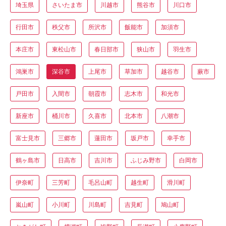
埼玉県
さいたま市
川越市
熊谷市
川口市
行田市
秩父市
所沢市
飯能市
加須市
本庄市
東松山市
春日部市
狭山市
羽生市
鴻巣市
深谷市
上尾市
草加市
越谷市
蕨市
戸田市
入間市
朝霞市
志木市
和光市
新座市
桶川市
久喜市
北本市
八潮市
富士見市
三郷市
蓮田市
坂戸市
幸手市
鶴ヶ島市
日高市
吉川市
ふじみ野市
白岡市
伊奈町
三芳町
毛呂山町
越生町
滑川町
嵐山町
小川町
川島町
吉見町
鳩山町