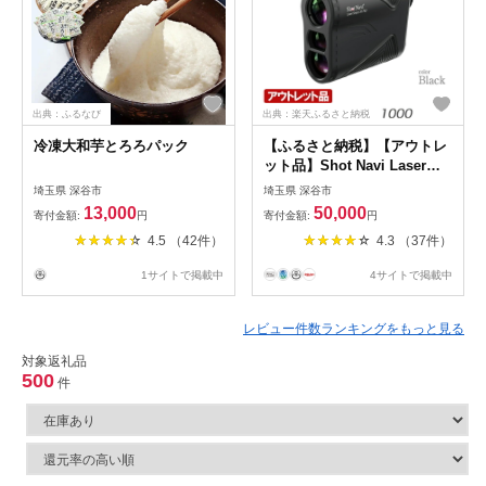
出典：ふるなび
出典：楽天ふるさと納税
冷凍大和芋とろろパック
【ふるさと納税】【アウトレ
ット品】Shot Navi Laser
Sniper X1 Fit2 1000＜カラ
埼玉県 深谷市
埼玉県 深谷市
ー：ブラック＞ 【11218-
13,000
50,000
寄付金額:
円
寄付金額:
円
0505】 # ショットナビ 距離
4.5 （42件）
4.3 （37件）
計 GPSナビ ゴルフナビ 計測
器 レーザー 腕時計 心拍・活
1サイトで掲載中
4サイトで掲載中
動量計 SHOTNAVI ShotNavi
Fit2 outlet 訳あり 埼玉県 深
谷市 双葉通信機
レビュー件数ランキングをもっと見る
対象返礼品
500
件