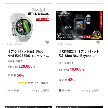
出典：ふるなび
出典：ふるなび
【アウトレット品】Shot
【期間限定】【アウトレット
Navi EXCEEDS（ショットナ
品】Shot Navi Beyond Lite
ビ エクシード）＜カラー：ホ
Plus（ショットナビ ビヨン
埼玉県 深谷市
埼玉県 深谷市
ワイト（White）＞
ド ライト プラス）＜カラ
120,000
寄付金額:
円
【11218-0855】
ー：ブラック＞ 【11218-
40,000
寄付金額:
円
0862】
50
還元率
%
42
還元率
%
3.5 （5件）
4サイトで掲載中
4サイトで掲載中