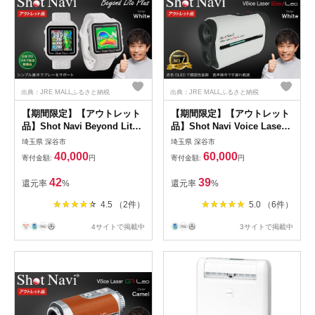
出典：JRE MALLふるさと納税
出典：JRE MALLふるさと納税
【期間限定】【アウトレット
【期間限定】【アウトレット
品】Shot Navi Beyond Lite
品】Shot Navi Voice Laser
Plus（ショットナビ ビヨン
Red Leo（ショットナビ ボイ
埼玉県 深谷市
埼玉県 深谷市
ド ライト プラス）＜カラ
スレーザーレッドレオ）＜カ
40,000
60,000
寄付金額:
円
寄付金額:
円
ー：ホワイト＞ 【11218-
ラー：ホワイト＞ 【11218-
0863】
0755】
42
39
還元率
%
還元率
%
4.5 （2件）
5.0 （6件）
4サイトで掲載中
3サイトで掲載中