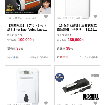
出典：JRE MALLふるさと納税
出典：楽天ふるさと納税
【期間限定】【アウトレット
【ふるさと納税】三菱衣類乾
品】Shot Navi Voice Laser
燥除湿機 サラリ 【11218-
GR Leo（ショットナビ ボイ
1027】 ＃ 三菱電機 MJ-
埼玉県 深谷市
埼玉県 深谷市
スレーザーGRレオ）＜カラ
M120ZX-W 衣類 乾燥 除湿 除
100,000
185,000
寄付金額:
円
寄付金額:
円
ー：キャメル（Camel）＞
湿機 湿気 家電 大容量 コンプ
【11218-0867】
レッサー式 部屋干し クリー
38
38
還元率
%
還元率
%
ン 清潔 湿度管理 快適 新生活
埼玉県 深谷市
4サイトで掲載中
...
5サイトで掲載中