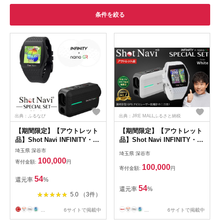
条件を絞る
出典：ふるなび
出典：JRE MALLふるさと納税
【期間限定】【アウトレット
【期間限定】【アウトレット
品】Shot Navi INFINITY・
品】Shot Navi INFINITY・
Shot Navi Laser Sniper
Shot Navi Laser Sniper
埼玉県 深谷市
埼玉県 深谷市
nano GR（ショットナビ イ
nano GR（ショットナビ イ
100,000
寄付金額:
円
ンフィニティ・レーザースナ
ンフィニティ・レーザースナ
100,000
寄付金額:
円
イパー ナノ GR）セット＜カ
イパー ナノ GR）セット＜カ
54
還元率
%
ラー：ブラック＞ 【11218-
ラー：ホワイト＞ 【11218-
54
還元率
%
0870】
0874】
5.0 （3件）
...
6サイトで掲載中
...
6サイトで掲載中