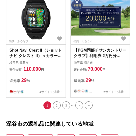
出典：ふるなび
出典：ふるラボ
Shot Navi Crest II（ショット
【PGM岡部チサンカントリー
ナビ クレスト II）＜カラー：
クラブ】利用券 2万円分
ブラック（Black）＞
［5,000円券×4枚］ 埼玉県 深
埼玉県 深谷市
埼玉県 深谷市
【11218-0678】
谷市 首都圏 近場 関東地方
110,000
70,000
寄付金額:
円
寄付金額:
円
【11218-1001】
29
29
還元率
%
還元率
%
4サイトで掲載中
...
6サイトで掲載中
...
1
2
3
›
››
深谷市の返礼品に関連している地域