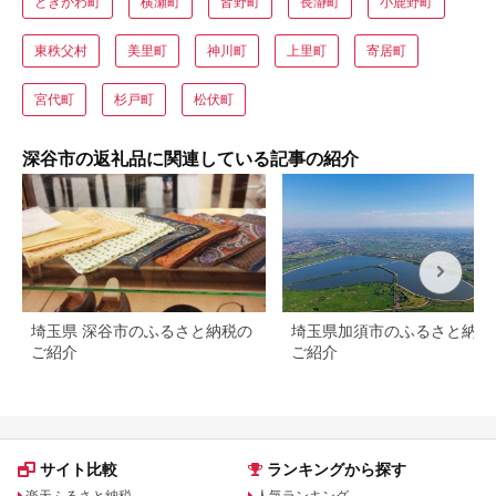
ときがわ町
横瀬町
皆野町
長瀞町
小鹿野町
東秩父村
美里町
神川町
上里町
寄居町
宮代町
杉戸町
松伏町
深谷市の返礼品に関連している記事の紹介
埼玉県 深谷市のふるさと納税の
埼玉県加須市のふるさと納税
ご紹介
ご紹介
サイト比較
ランキングから探す