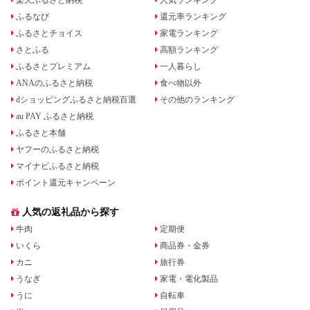
楽天ふるさと納税
人気ランキング
ふるなび
還元率ランキング
ふるさとチョイス
家電ランキング
さとふる
高額ランキング
ふるさとプレミアム
一人暮らし
ANAのふるさと納税
食べ物以外
dショッピングふるさと納税百選
その他のランキング
au PAY ふるさと納税
ふるさと本舗
ヤフーのふるさと納税
マイナビふるさと納税
ポイント還元キャンペーン
人気の返礼品から探す
牛肉
定期便
いくら
商品券・金券
カニ
旅行券
うなぎ
家電・電化製品
うに
自転車