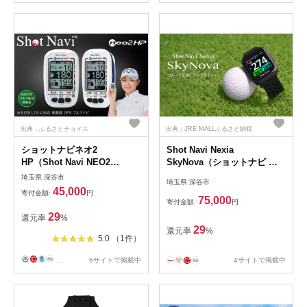
出典：ふるさとチョイス
出典：JRE MALLふるさと納税
ショットナビネオ2
Shot Navi Nexia
HP（Shot Navi NEO2
SkyNova（ショットナビ ネ
HP） 【11218-0069】
クシア スカイノヴァ）＜カラ
埼玉県 深谷市
埼玉県 深谷市
ー：ブラック＞ 【11218-
45,000
寄付金額:
円
1006】
75,000
寄付金額:
円
29
還元率
%
29
還元率
%
5.0 （1件）
...
6サイトで掲載中
4サイトで掲載中