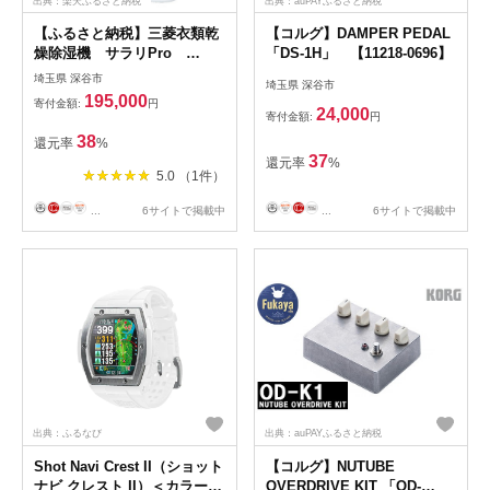
出典：楽天ふるさと納税
出典：auPAYふるさと納税
【ふるさと納税】三菱衣類乾
【コルグ】DAMPER PEDAL
燥除湿機 サラリPro
「DS-1H」 【11218-0696】
【11218-1026】 ＃ 三菱電機
埼玉県 深谷市
埼玉県 深谷市
MJ-P180ZX-W 衣類 乾燥 除
195,000
寄付金額:
円
湿 除湿機 ハイパワー 湿気 家
24,000
寄付金額:
円
電 大容量 コンプレッサー式
38
還元率
%
部屋干し クリーン 清潔 湿度
37
還元率
%
管理 快適 新生活 埼玉県 深谷
5.0 （1件）
市
...
6サイトで掲載中
...
6サイトで掲載中
出典：ふるなび
出典：auPAYふるさと納税
Shot Navi Crest II（ショット
【コルグ】NUTUBE
ナビ クレスト II）＜カラー：
OVERDRIVE KIT 「OD-