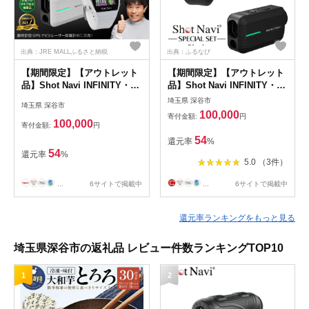
出典：JRE MALLふるさと納税
出典：ふるなび
【期間限定】【アウトレット
【期間限定】【アウトレット
品】Shot Navi INFINITY・
品】Shot Navi INFINITY・
Shot Navi Laser Sniper
Shot Navi Laser Sniper
埼玉県 深谷市
埼玉県 深谷市
nano GR（ショットナビ イ
nano GR（ショットナビ イ
100,000
寄付金額:
円
ンフィニティ・レーザースナ
ンフィニティ・レーザースナ
100,000
寄付金額:
円
イパー ナノ GR）セット＜カ
イパー ナノ GR）セット＜カ
54
還元率
%
ラー：ホワイト＞ 【11218-
ラー：ブラック＞ 【11218-
54
還元率
%
0874】
0870】
5.0 （3件）
...
6サイトで掲載中
...
6サイトで掲載中
還元率ランキングをもっと見る
埼玉県深谷市の返礼品 レビュー件数ランキングTOP10
1
2