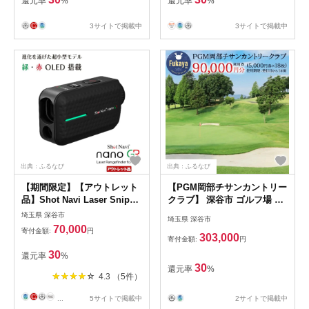
還元率
%
還元率
%
3サイトで掲載中
3サイトで掲載中
出典：ふるなび
出典：ふるなび
【期間限定】【アウトレット
【PGM岡部チサンカントリー
品】Shot Navi Laser Sniper
クラブ】 深谷市 ゴルフ場 利
nano GR（ショットナビ レ
用券 9万円分 ［5,000円券×18
埼玉県 深谷市
埼玉県 深谷市
ーザースナイパー ナノ GR）
枚］ 埼玉県 深谷市 首都圏 近
70,000
寄付金額:
円
＜カラー：ブラック＞
場 関東地方 【11218-
303,000
寄付金額:
円
【11218-0868】
1002】
30
還元率
%
30
還元率
%
4.3 （5件）
...
5サイトで掲載中
2サイトで掲載中