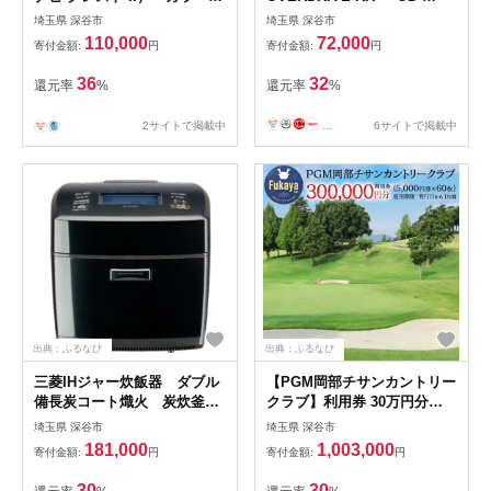
ホワイト（White）＞
K1（OD-KIT）」 【11218-
埼玉県 深谷市
埼玉県 深谷市
【11218-0679】
0702】
110,000
72,000
寄付金額:
円
寄付金額:
円
36
32
還元率
%
還元率
%
2サイトで掲載中
...
6サイトで掲載中
出典：ふるなび
出典：ふるなび
三菱IHジャー炊飯器 ダブル
【PGM岡部チサンカントリー
備長炭コート熾火 炭炊釜
クラブ】利用券 30万円分
NJ-VP10H-B＜カラー：黒曜
［5,000円券×60枚］ 埼玉県
埼玉県 深谷市
埼玉県 深谷市
＞ 【11218-0977】
深谷市 首都圏 近場 関東地
181,000
1,003,000
寄付金額:
円
寄付金額:
円
方 【11218-1004】
30
30