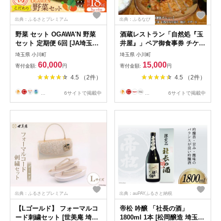
出典：ふるさとプレミアム
出典：ふるなび
野菜 セット OGAWA'N 野菜
酒蔵レストラン「自然処『玉
セット 定期便 6回 [JA埼玉中
井屋』」ペア御食事券 チケッ
央 埼玉県 小川町 137] 6ヶ月
ト ランチ 2名 [晴雲酒造 埼玉
埼玉県 小川町
埼玉県 小川町
連続 やさい 季節野菜 詰め合
県 小川町 394]
60,000
15,000
寄付金額:
円
寄付金額:
円
わせ 食べ比べ 旬 農産物
4.5 （2件）
4.5 （2件）
...
6サイトで掲載中
...
6サイトで掲載中
出典：ふるさとプレミアム
出典：auPAYふるさと納税
【Lゴールド】 フォーマルコ
帝松 吟醸 「社長の酒」
ード刺繍セット [世美庵 埼玉
1800ml 1本 [松岡醸造 埼玉県