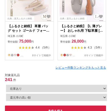
出典：楽天ふるさと納税
出典：楽天ふるさと納税
【ふるさと納税】 草履 バッ
【ふるさと納税】【L 薄グレ
グ セット ゴールド フォーマ
ー】 おしゃれ用 下駄草履 [世
ルコード刺繍セット Mサイズ
美庵 埼玉県 小川町 313] 履物
埼玉県 小川町
埼玉県 小川町
23cm～23.5cm [世美庵 埼玉
草履 ぞうり ゾウリ 女性用 婦
75,000
26,000
寄付金額:
円
寄付金額:
円
県 小川町 321] 履物 草履 鞄
人用 レディース 職人 手作り
4.4 （5件）
4.3 （5件）
ぞうり ゾウリ かばん カバン
日本製
バッグ セット 女性用 婦人用
...
6サイトで掲載中
...
6サイトで掲載中
レディース フォーマル 職人
手作り 日本製
レビュー件数ランキングをもっと見る
対象返礼品
241
件