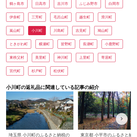
鶴ヶ島市
日高市
吉川市
ふじみ野市
白岡市
伊奈町
三芳町
毛呂山町
越生町
滑川町
嵐山町
小川町
川島町
吉見町
鳩山町
ときがわ町
横瀬町
皆野町
長瀞町
小鹿野町
東秩父村
美里町
神川町
上里町
寄居町
宮代町
杉戸町
松伏町
小川町の返礼品に関連している記事の紹介
埼玉県 小川町のふるさと納税の
東京都 小平市のふるさと納