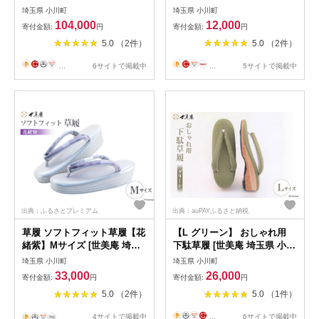
県 小川町 322] 履物 草履 鞄
小川町 399] 酒 お酒 日本酒
埼玉県 小川町
埼玉県 小川町
ぞうり ゾウリ かばん カバン
吟醸酒 一升瓶
104,000
12,000
寄付金額:
円
寄付金額:
円
バッグ セット 女性用 婦人用
5.0 （2件）
5.0 （2件）
レディース フォーマル 職人
手作り 日本製
...
6サイトで掲載中
...
5サイトで掲載中
出典：ふるさとプレミアム
出典：auPAYふるさと納税
草履 ソフトフィット草履【花
【L グリーン】 おしゃれ用
緒紫】Mサイズ [世美庵 埼玉
下駄草履 [世美庵 埼玉県 小川
県 小川町 214 ] ぞうり ゾウ
町 315] 履物 草履 ぞうり ゾ
埼玉県 小川町
埼玉県 小川町
リ 履物 女性用 疲れにくい 職
ウリ 女性用 婦人用 レディー
33,000
26,000
寄付金額:
円
寄付金額:
円
人 手作り 日本製
ス 職人 手作り 日本製
5.0 （2件）
5.0 （1件）
4サイトで掲載中
...
6サイトで掲載中