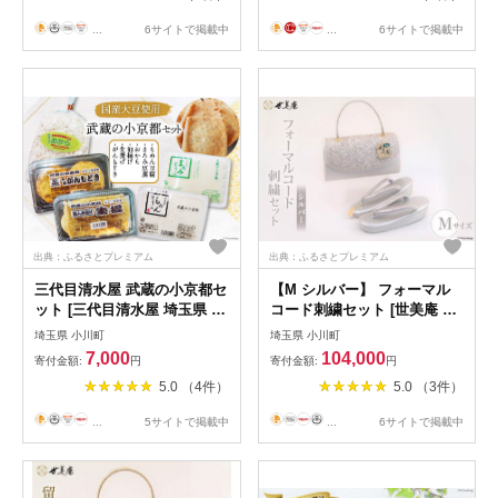
...
6サイトで掲載中
...
6サイトで掲載中
出典：ふるさとプレミアム
出典：ふるさとプレミアム
三代目清水屋 武蔵の小京都セ
【M シルバー】 フォーマル
ット [三代目清水屋 埼玉県 小
コード刺繍セット [世美庵 埼
川町 187] もめん豆腐 まろみ
玉県 小川町 323] 履物 草履
埼玉県 小川町
埼玉県 小川町
絹豆腐 油揚げ 生揚げ がんも
鞄 ぞうり ゾウリ かばん カバ
7,000
104,000
寄付金額:
円
寄付金額:
円
どき おから 豆腐 お豆腐 大豆
ン バッグ セット 女性用 婦人
5.0 （4件）
5.0 （3件）
国産大豆 老舗 豆腐屋 手作り
用 レディース フォーマル 職
製法 手作り てづくり セット
人 手作り 日本製
...
5サイトで掲載中
...
6サイトで掲載中
詰め合わせ 詰合せ ふるさと
納税