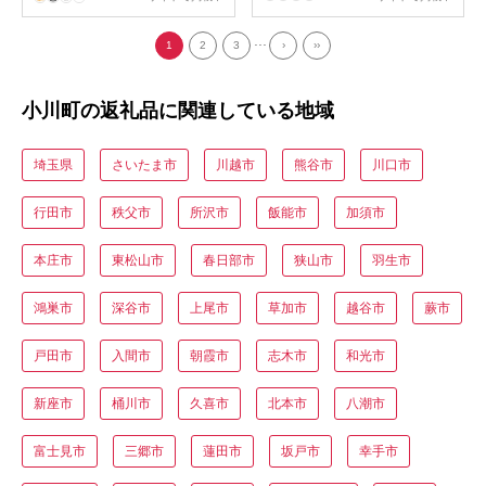
...
1
2
3
›
››
小川町の返礼品に関連している地域
埼玉県
さいたま市
川越市
熊谷市
川口市
行田市
秩父市
所沢市
飯能市
加須市
本庄市
東松山市
春日部市
狭山市
羽生市
鴻巣市
深谷市
上尾市
草加市
越谷市
蕨市
戸田市
入間市
朝霞市
志木市
和光市
新座市
桶川市
久喜市
北本市
八潮市
富士見市
三郷市
蓮田市
坂戸市
幸手市