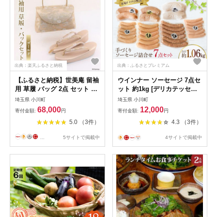
出典：楽天ふるさと納税
出典：ふるさとプレミアム
【ふるさと納税】世美庵 留袖
ウインナー ソーセージ 7点セ
用 草履 バッグ 2点 セット ゴ
ット 約1kg [デリカテッセン
ールド バッグ1個 草履 1組
アーチャン 埼玉県 小川町
埼玉県 小川町
埼玉県 小川町
23.5cm～24.5cm [世美庵 埼
198] 肉 豚 豚肉 加工肉 詰め
68,000
12,000
寄付金額:
円
寄付金額:
円
玉県 小川町 320] 礼装用 鞄
合わせ 詰合せ 食べ比べ 1キ
5.0 （3件）
4.3 （3件）
靴 和装 和服 草履 ぞうり 履
ロ ふるさと納税
物 バック フォーマル 礼装 伝
...
5サイトで掲載中
4サイトで掲載中
統 技術 着物 ふるさと納税