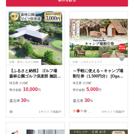
条件を絞る
出典：楽天ふるさと納税
出典：ふるさとチョイス
【ふるさと納税】 ゴルフ場
～手軽に使える～キャンプ場
森林公園ゴルフ倶楽部 施設利
割引券（1,500円分） [Ogawa
用補助券 3000円分 [ 森林公園
Plum Garden for campers
埼玉県 小川町
埼玉県 小川町
ゴルフ倶楽部 埼玉県 小川町
埼玉県小川町 141] キャンプ
10,000
5,000
寄付金額:
円
寄付金額:
円
193 ] スポーツ ゴルフ ごるふ
グランピング 割引 旅行 BBQ
ゴルフ場 関東 施設利用券 チ
チケット
30
30
還元率
%
還元率
%
ケット ゴルフプレー券 ゴル
フ場利用券 体験チケット
1サイトで掲載中
...
6サイトで掲載中