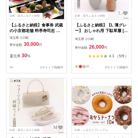
出典：楽天ふるさと納税
出典：楽天ふるさと納税
【ふるさと納税】食事券 武蔵
【ふるさと納税】【L 薄グレ
の小京都老舗 料亭寿司忠 お
ー】 おしゃれ用 下駄草履 [世
食事券 9000円 [ 料亭 寿司忠
美庵 埼玉県 小川町 313] 履物
埼玉県 小川町
埼玉県 小川町
埼玉県 小川町 148] 和食 懐石
草履 ぞうり ゾウリ 女性用 婦
30,000
寄付金額:
円
26,000
料理 小川和紙 有機野菜 地酒
人用 レディース 職人 手作り
寄付金額:
円
握り寿司
日本製
30
還元率
%
4.3 （5件）
1サイトで掲載中
...
6サイトで掲載中
出典：楽天ふるさと納税
出典：ふるさとプレミアム