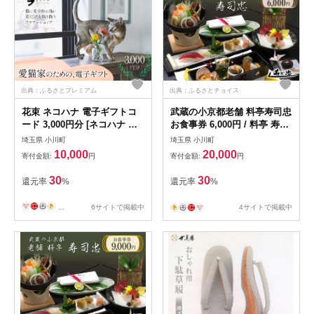
出典：ふるさとプレミアム
出典：ふるさとチョイス
花束 ネコハナ 電子ギフトコ
武蔵の小京都老舗 料亭寿司忠
ード 3,000円分 [ネコハナ 埼
お食事券 6,000円 / 料亭 寿司
玉県 小川町 260] 花束プレゼ
忠 / 埼玉県 小川町
埼玉県 小川町
埼玉県 小川町
ント 花 生花
10,000
20,000
寄付金額:
円
寄付金額:
円
30
30
還元率
%
還元率
%
...
6サイトで掲載中
4サイトで掲載中