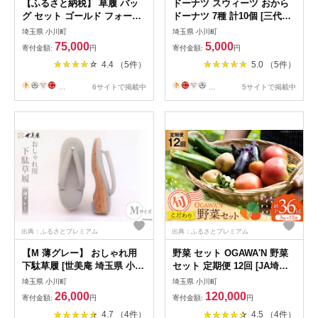
【ふるさと納税】 草履 バッ
ドーナツ スウィーツ おから
グ セット ゴールド フォーマ
ドーナツ 7種 計10個 [三代目
ルコード刺繍セット Mサイズ
清水屋 埼玉県 小川町 381] お
埼玉県 小川町
埼玉県 小川町
23cm～23.5cm [世美庵 埼玉
から 豆乳 デザート お菓子 お
75,000
5,000
寄付金額:
円
寄付金額:
円
県 小川町 321] 履物 草履 鞄
やつ 手作り ご褒美 贈り物 チ
4.4 （5件）
5.0 （5件）
ぞうり ゾウリ かばん カバン
ョコ ストロベリーチョコ ホ
バッグ セット 女性用 婦人用
ワイトチョコ 詰め合わせ 詰
...
6サイトで掲載中
...
5サイトで掲載中
レディース フォーマル 職人
合せ 食べ比べ ふるさと納税
手作り 日本製
出典：ふるさとプレミアム
出典：ふるさとプレミアム
【M 薄グレー】 おしゃれ用
野菜 セット OGAWA'N 野菜
下駄草履 [世美庵 埼玉県 小川
セット 定期便 12回 [JA埼玉
町 312] 履物 草履 ぞうり ゾ
中央 埼玉県 小川町 138] 1年
埼玉県 小川町
埼玉県 小川町
ウリ 女性用 婦人用 レディー
12ヶ月 連続 やさい 季節野菜
26,000
120,000
寄付金額:
円
寄付金額:
円
ス 職人 手作り 日本製
詰め合わせ 食べ比べ 旬 農産
4.7 （4件）
4.5 （4件）
物