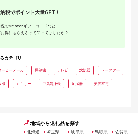
納税でポイント大量GET！
税でAmazonギフトコードなど
がお得にもらえるって知ってましたか？
るカテゴリ
コーヒーメーカ
掃除機
テレビ
炊飯器
トースター
き機
ミキサー
空気清浄機
加湿器
美容家電
地域から返礼品を探す
北海道
埼玉県
岐阜県
鳥取県
佐賀県