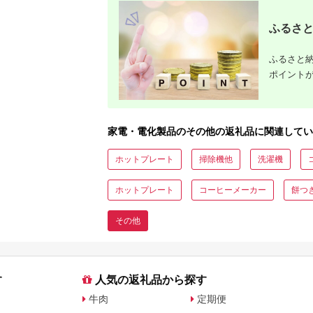
ふるさと
ふるさと納
ポイント
家電・電化製品のその他の返礼品に関連してい
ホットプレート
掃除機他
洗濯機
ホットプレート
コーヒーメーカー
餅つ
その他
す
人気の返礼品から探す
牛肉
定期便