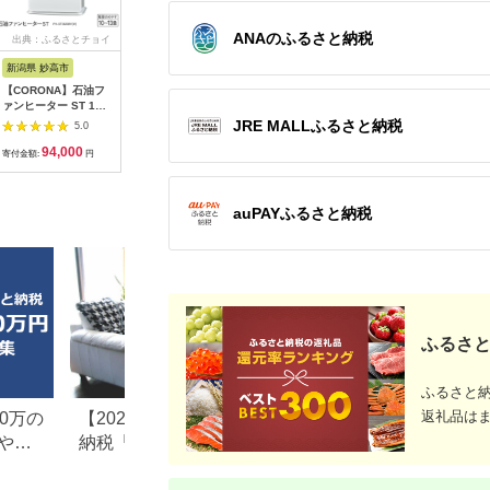
ANAのふるさと納税
出典：ふるさとチョイ
出典：ふるさとチョイ
出典：ふるさとチョイ
出典：A
ス
ス
ス
新潟県 妙高市
大阪府 八尾市
群馬県 昭和村
岩手県 奥
【CORONA】石油フ
V106 SHARP 加湿
バルミューダ
【10月1
ァンヒーター ST 10
空気清浄機 KI-UX75
GreenFan Studio
定】生活
～13畳用 パールホワ
【シャープ 電化製品
DCモータ扇風機
計 TM-244
JRE MALLふるさと納税
5.0
5.0
5.0
イト FH-
家電 生活家電 空気清
AGR01JP-WH（ホワ
94,000
350,000
98,000
1
ST3625BY(W)
浄 加湿 プラズマクラ
イト）
寄付金額:
円
寄付金額:
円
寄付金額:
円
寄付金額:
スター イオン 花粉 カ
ビ 集じん 消臭 脱臭
ウイルス対策 AI 正規
auPAYふるさと納税
品 大阪府 八尾市 返礼
品】
ふるさと
ふるさと
返礼品は
0万の
【2026年最新版】ふるさと
楽天ふるさと納税
や子
納税「食べ物以外」返礼品
りの家電探し。お
の還元率ランキング！
ンキングまとめ