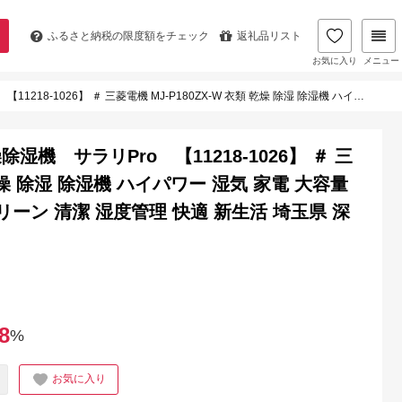
ふるさと納税の
限度額をチェック
返礼品リスト
お気に入り
メニュー
ZX-W 衣類 乾燥 除湿 除湿機 ハイパワー 湿気 家電 大容量 コンプレッサー式 部屋干し クリーン 清潔 湿度管理 快適 新生活 埼玉県 深谷市
機 サラリPro 【11218-1026】 ＃ 三
 乾燥 除湿 除湿機 ハイパワー 湿気 家電 大容量
ーン 清潔 湿度管理 快適 新生活 埼玉県 深
8
%
お気に入り