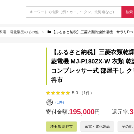
検索
家電・電化製品のその他
【ふるさと納税】三菱衣類乾燥除湿機 サラリPro 【11218-1026】 ＃ 三菱電機 MJ-P180
【ふるさと納税】三菱衣類乾燥除湿
菱電機 MJ-P180ZX-W 衣類
コンプレッサー式 部屋干し クリ
谷市
5.0 （1件）
（1件）
195,000
3
寄付金額:
円
還元率:
埼玉県 深谷市
家電・電化製品
その他