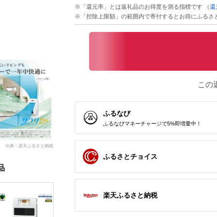
※「還元率」とは返礼品のお得度を測る指標です
（還
※「控除上限額」の範囲内で寄付するとお得にふるさ
この
ふるなび
ふるなびマネーチャージで5%即増量中！
出典：楽天ふるさと納税
ふるさとチョイス
品
楽天ふるさと納税