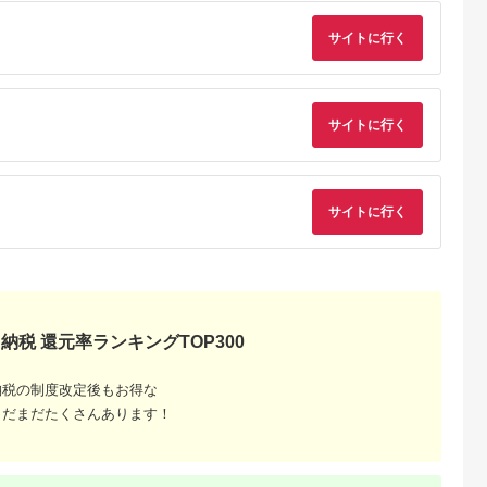
サイトに行く
NAのふるさと
出典：ふるさとチョイ
出典：ANAのふるさと
出典：ふるさとチョ
納税
ス
納税
州市
宮城県 角田市
埼玉県 さいたま市
宮城県 角田市
日より価格改
【ふるさと納税】 衣
リズム 大風量2重反転
布団乾燥機 ふとん乾
管理温・湿度
類乾燥機除湿機 コン
ファン搭載サーキュレ
燥機 カラリエmini
1 [AJ049]
プレッサー式 アイリ
ーター Silky Wind
TURBO JSK-S10-G
サイトに行く
5.0
5.0
5.0
5.0
スオーヤマ 7L グレー
Circulator ライトグ
グリーン
2,000
60,000
65,000
46,000
15畳 コンプレッサー
レー 【11100-
円
寄付金額:
円
寄付金額:
円
寄付金額:
円
静音 除湿. 乾燥 部屋
1822】
干し 洗濯物 衣類 コン
パクト パワフル 自動
サイトに行く
運転 切タイマー お手
入れ簡単 家電 電化製
品 おすすめ 人気 アイ
リス IJC-P70-H
納税 還元率ランキングTOP300
納税の制度改定後もお得な
まだまだたくさんあります！
でこだわ
すすめラ