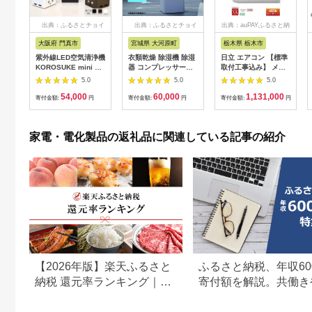
出典：ふるさとチョイ
出典：ふるさとチョイ
出典：auPAYふるさと納
ス
ス
税
大阪府 門真市
宮城県 大河原町
栃木県 栃木市
紫外線LED空気清浄機
衣類乾燥 除湿機 除湿
日立 エアコン 【標準
KOROSUKE mini 卓
器 コンプレッサー式
取付工事込み】 メガ
上 コンパクト 空気清
除湿量 7L IJC-P70-H
暖 白くまくん XKシリ
5.0
5.0
5.0
浄機 除菌【活性酸素
グレー 梅雨 洗濯物干
ーズ【 10畳用 】寒冷
54,000
60,000
1,131,000
有害物質分解 メンテ
し 室内物干し 部屋干
地仕様 200Vタイプ
寄付金額:
円
寄付金額:
円
寄付金額:
円
ナンスフリー 安全性
し 結露対策 節電 省エ
RAS-XK2826D-W フ
二酸化チタン粒子 ミ
ネ 花粉対策 湿気 寝室
ィルター自動お掃除機
ニサイズ 大阪府 門真
タオル アイリスオー
能付 生活家電 日用品
家電・電化製品の返礼品に関連している記事の紹介
市 】
ヤマ
人気 おすすめ 】
【2026年版】楽天ふるさと
ふるさと納税、年収60
納税 還元率ランキング｜高
寄付額を解説。共働き
還元率返礼品をジャンル別
どもがいる場合も