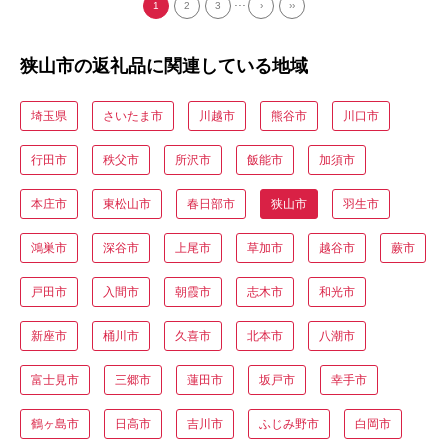
...
1
2
3
›
››
狭山市の返礼品に関連している地域
埼玉県
さいたま市
川越市
熊谷市
川口市
行田市
秩父市
所沢市
飯能市
加須市
本庄市
東松山市
春日部市
狭山市
羽生市
鴻巣市
深谷市
上尾市
草加市
越谷市
蕨市
戸田市
入間市
朝霞市
志木市
和光市
新座市
桶川市
久喜市
北本市
八潮市
富士見市
三郷市
蓮田市
坂戸市
幸手市
鶴ヶ島市
日高市
吉川市
ふじみ野市
白岡市