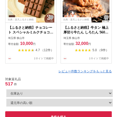
出典：楽天ふるさと納税
出典：楽天ふるさと納税
【ふるさと納税】チョコレー
【ふるさと納税】牛タン 極上
ト スペシャルミルクチョコレ
厚切り牛たん しろたん 560g
ート 300g×2枚 | チョコレー
(140g×4袋) 4袋 セット | 牛タ
埼玉県 狭山市
埼玉県 狭山市
ト ちょこれーと チョコ ちょ
ン 牛たん ぎゅうたん ギュウ
10,000
32,000
寄付金額:
円
寄付金額:
円
こ ミルクチョコレート 板チ
タン 厚切り しろたん 焼肉 牛
4.7 （12件）
5.0 （9件）
ョコ バレンタイン バレンタ
肉 肉 鉄板焼き バーベキュー
インデー お菓子 スイーツ デ
冷凍 株式会社ねぎしフードサ
1サイトで掲載中
1サイトで掲載中
ザート おやつ ギフト 贈り物
ービス通信販売店 埼玉県 狭
プレゼント 芥川製菓株式会社
山市
埼玉県 狭山市
レビュー件数ランキングをもっと見る
対象返礼品
517
件