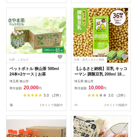
出典：ふるなび
出典：楽天ふるさと納税
ペットボトル 狭山茶 500ml
【ふるさと納税】豆乳 キッコ
24本×2ケース | お茶
ーマン 調製豆乳 200ml 18本2
ケース | 豆乳 調整豆乳 飲料
埼玉県 狭山市
埼玉県 狭山市
大豆 ソイ ソイミルク パック
20,000
10,000
寄付金額:
円
寄付金額:
円
健康 美容 ダイエット キッコ
5.0 （2件）
3.0 （2件）
ーマンソイフーズ株式会社 埼
玉県 狭山市
1サイトで掲載中
1サイトで掲載中