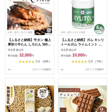
出典：楽天ふるさと納税
出典：楽天ふるさと納税
【ふるさと納税】牛タン 極上
【ふるさと納税】ガム キシリ
厚切り牛たん しろたん 560g
トールガム ライムミント フ
(140g×4袋) 4袋 セット | 牛タ
ァミリーボトル 6個 | ガム キ
埼玉県 狭山市
埼玉県 狭山市
ン 牛たん ぎゅうたん ギュウ
シリトール ライム ファミリ
32,000
10,000
寄付金額:
円
寄付金額:
円
タン 厚切り しろたん 焼肉 牛
ーボトル お菓子 おやつ 特定
5.0 （9件）
5.0 （7件）
肉 肉 鉄板焼き バーベキュー
保健用食品 トクホ オーラル
冷凍 株式会社ねぎしフードサ
ケア LOTTE 株式会社ロッテ
1サイトで掲載中
1サイトで掲載中
ービス通信販売店 埼玉県 狭
埼玉県 狭山市
山市