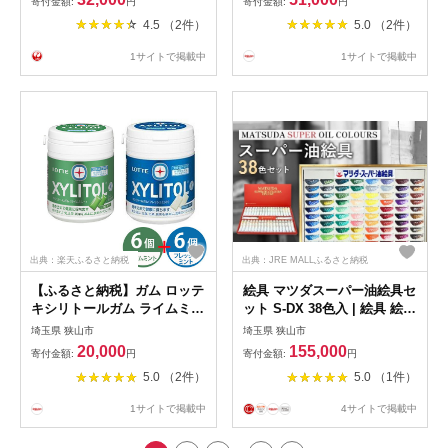
寄付金額:
円
寄付金額:
円
しフードサービス通信販売店
ッキー がんこちゃん 味付け
4.5 （2件）
5.0 （2件）
埼玉県 狭山市
とろろ 冷凍 株式会社ねぎし
フードサービス通信販売店 埼
1サイトで掲載中
1サイトで掲載中
玉県 狭山市
出典：楽天ふるさと納税
出典：JRE MALLふるさと納税
【ふるさと納税】ガム ロッテ
絵具 マツダスーパー油絵具セ
キシリトールガム ライムミン
ット S-DX 38色入 | 絵具 絵の
ト フレッシュミント ファミ
具 えのぐ エノグ 油絵具 油絵
埼玉県 狭山市
埼玉県 狭山市
リーボトル 12個セット | ガム
絵具セット 絵の具セット 絵
20,000
155,000
寄付金額:
円
寄付金額:
円
キシリトール ライム ミント
画 美術 芸術 文化 松田油絵具
5.0 （2件）
5.0 （1件）
お菓子 おやつ 特定保健用食
最高級油絵具 プレゼント ギ
品 トクホ LOTTE 株式会社ロ
フト 入学祝い 卒業祝い お祝
1サイトで掲載中
4サイトで掲載中
ッテ 埼玉県 狭山市
い 松田油絵具株式会社 埼玉
県 狭山市