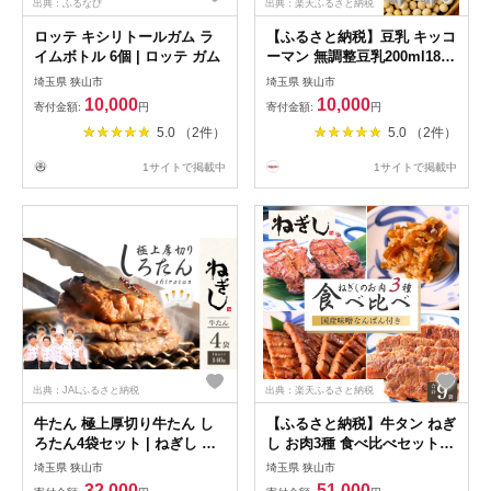
出典：ふるなび
出典：楽天ふるさと納税
ロッテ キシリトールガム ラ
【ふるさと納税】豆乳 キッコ
イムボトル 6個 | ロッテ ガム
ーマン 無調整豆乳200ml18本
2ケース | 豆乳 飲料 大豆 ソイ
埼玉県 狭山市
埼玉県 狭山市
ソイミルク パック 飲みきり
10,000
10,000
寄付金額:
円
寄付金額:
円
サイズ 健康管理 トレーニン
5.0 （2件）
5.0 （2件）
グ 運動 キッコーマンソイフ
ーズ株式会社 埼玉県 狭山市
1サイトで掲載中
1サイトで掲載中
出典：JALふるさと納税
出典：楽天ふるさと納税
牛たん 極上厚切り牛たん し
【ふるさと納税】牛タン ねぎ
ろたん4袋セット | ねぎし 牛
し お肉3種 食べ比べセット
肉 牛タン 牛たん しろたん 焼
味噌なんばん付 9袋 | 牛たん
埼玉県 狭山市
埼玉県 狭山市
肉 牛肉 肉 冷凍 株式会社ねぎ
ねぎし しろたん 牛肉 肉 ブラ
32,000
51,000