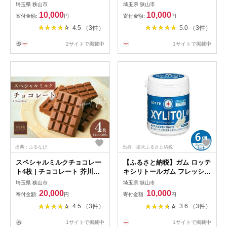
べセット 990g | チーズ おつ
レーン ココア キャラメル 各
埼玉県 狭山市
埼玉県 狭山市
まみ 燻製 ひとくちサイズ ス
10個 | ワッフル わっふる ベ
10,000
10,000
寄付金額:
円
寄付金額:
円
パイシー 食べ比べ 株式会社
ルギーワッフル 洋菓子 お菓
4.5 （3件）
5.0 （3件）
成城石井酒販 埼玉県 狭山市
子 スイーツ おやつ 焼菓子 ミ
ルク風味 Backen Delice バッ
2サイトで掲載中
1サイトで掲載中
ケンデリス 朝食 おすそ分け
食べ比べ 株式会社メモルス
埼玉県 狭山市
出典：ふるなび
出典：楽天ふるさと納税
スペシャルミルクチョコレー
【ふるさと納税】ガム ロッテ
ト4枚 | チョコレート 芥川製
キシリトールガム フレッシュ
菓
ミント ファミリーボトル 6個
埼玉県 狭山市
埼玉県 狭山市
セット | ガム キシリトール
20,000
10,000
寄付金額:
円
寄付金額:
円
ミント お菓子 おやつ 特定保
4.5 （3件）
3.6 （3件）
健用食品 トクホ オーラルケ
ア LOTTE 株式会社ロッテ 埼
1サイトで掲載中
1サイトで掲載中
玉県 狭山市