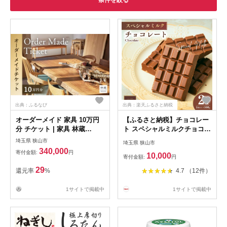
条件を絞る
出典：ふるなび
出典：楽天ふるさと納税
オーダーメイド 家具 10万円
【ふるさと納税】チョコレー
分 チケット | 家具 林蔵
ト スペシャルミルクチョコレ
wood furniture
ート 300g×2枚 | チョコレー
埼玉県 狭山市
埼玉県 狭山市
ト ちょこれーと チョコ ちょ
340,000
寄付金額:
円
10,000
こ ミルクチョコレート 板チ
寄付金額:
円
ョコ バレンタイン バレンタ
29
還元率
%
4.7 （12件）
インデー お菓子 スイーツ デ
ザート おやつ ギフト 贈り物
1サイトで掲載中
1サイトで掲載中
プレゼント 芥川製菓株式会社
埼玉県 狭山市