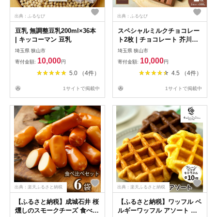
出典：ふるなび
出典：ふるなび
豆乳 無調整豆乳200ml×36本
スペシャルミルクチョコレー
| キッコーマン 豆乳
ト2枚 | チョコレート 芥川製
菓
埼玉県 狭山市
埼玉県 狭山市
10,000
10,000
寄付金額:
円
寄付金額:
円
5.0 （4件）
4.5 （4件）
1サイトで掲載中
1サイトで掲載中
出典：楽天ふるさと納税
出典：楽天ふるさと納税
【ふるさと納税】成城石井 桜
【ふるさと納税】ワッフル ベ
燻しのスモークチーズ 食べ比
ルギーワッフル アソート プ