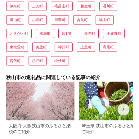
伊奈町
三芳町
毛呂山町
越生町
滑川町
嵐山町
小川町
川島町
吉見町
鳩山町
ときがわ町
横瀬町
皆野町
長瀞町
小鹿野町
東秩父村
美里町
神川町
上里町
寄居町
宮代町
杉戸町
松伏町
狭山市の返礼品に関連している記事の紹介
大阪府 大阪狭山市のふるさと納
埼玉県 狭山市のふるさと納
税のご紹介
ご紹介