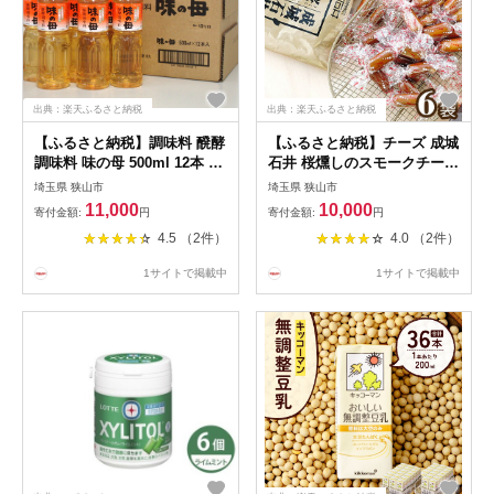
出典：楽天ふるさと納税
出典：楽天ふるさと納税
【ふるさと納税】調味料 醗酵
【ふるさと納税】チーズ 成城
調味料 味の母 500ml 12本 |
石井 桜燻しのスモークチーズ
調味料 お酒の風味 みりんの
ペッパー 165g6袋 990g | チ
埼玉県 狭山市
埼玉県 狭山市
旨み 料理酒 麹 こうじ 米こう
ーズ ペッパー おつまみ 燻製
11,000
10,000
寄付金額:
円
寄付金額:
円
じ もろみ 味の一醸造株式会
ひとくちサイズ スパイシー
4.5 （2件）
4.0 （2件）
社 埼玉県 狭山市
株式会社成城石井酒販 埼玉県
狭山市
1サイトで掲載中
1サイトで掲載中