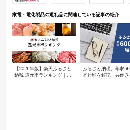
46,000
寄付金額:
円
贈呈品 プレゼント 母
体のみ ｜ 中古 再生品
の日 母の日準備 母の
本体 端末
日ギフト [EV08-NT]
家電・電化製品の返礼品に関連している記事の紹介
【2026年版】楽天ふるさと
ふるさと納税、年収60
納税 還元率ランキング｜高
寄付額を解説。共働き
還元率返礼品をジャンル別
どもがいる場合も
に比較