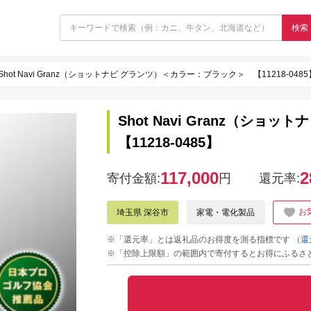
検索
Shot Navi Granz（ショットナビ グランツ）＜カラー：ブラック＞ 【11218-0485
Shot Navi Granz（シ
【11218-0485】
117,000
2
寄付金額:
円
還元率:
お
埼玉県 深谷市
家電・電化製品
※「還元率」とは返礼品のお得度を測る指標です
（還
※「控除上限額」の範囲内で寄付するとお得にふるさ