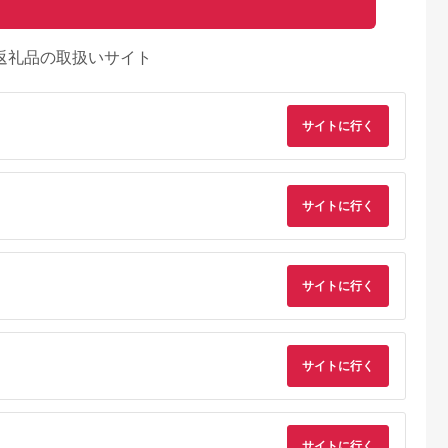
返礼品の取扱いサイト
サイトに行く
サイトに行く
サイトに行く
典：ふるなび
出典：ふるなび
出典：ふるなび
出典：JRE MALLふ
さと納
サイトに行く
海老名市
静岡県 浜松市
神奈川県 海老名市
大分県 国東市
U(モッテル)
ピアノ HP702 ライト
MOTTERU(モッテ
【Canon】 キヤノン
PD35W
オーク調 設置作業付
ル) Power
ミラーレス カメラ
ポートUSB-
ピアノ
Delivery65W対応
EOS R7 ボディー キ
5.0
5.0
5.0
5.0
ト 折りたたみ
USB-C×1ポート、
ャノン 一眼 家電
1,000
600,000
15,000
657,000
急速充電
USB-A×1ポート 合計
_0022C
円
寄付金額:
円
寄付金額:
円
寄付金額:
円
サイトに行く