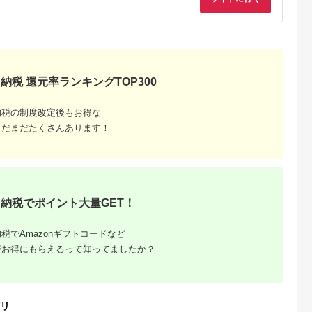
製品 2年保証
最大63W AC充電器
かしこく充電 ２年保
WU1) ペー
証（MOT-
【 神奈川
ACPD65WU1） パ
市 】
ウダーブルー
納税 還元率ランキングTOP300
納税の制度改定後もお得な
まだまだたくさんあります！
でこだわ
すすめラ
納税でポイント大量GET！
税でAmazonギフトコードなど
がお得にもらえるって知ってましたか？
リ