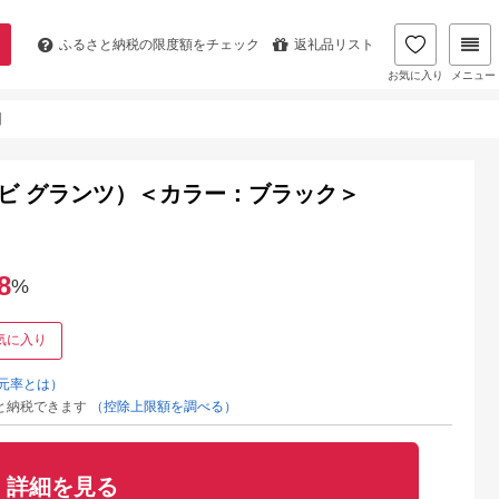
ふるさと納税の
限度額をチェック
返礼品リスト
お気に入り
メニュー
】
ョットナビ グランツ）＜カラー：ブラック＞
8
%
気に入り
元率とは）
と納税できます
（控除上限額を調べる）
詳細を見る