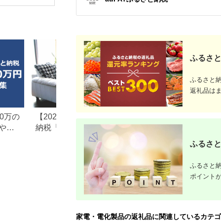
PSE適合
(MOT-
ACPD35
ルアイリス
県 海老名
ふるさと
ふるさと
返礼品は
0万の
【2026年最新版】ふるさと
楽天ふるさと納税
や子
納税「食べ物以外」返礼品
りの家電探し。お
の還元率ランキング！
ンキングまとめ
ふるさと
ふるさと納
ポイント
家電・電化製品の返礼品に関連しているカテゴ