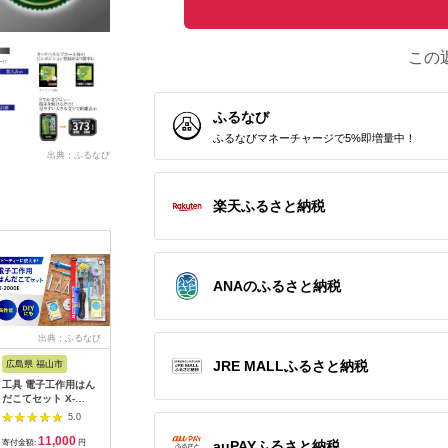
この
ふるなび
ふるなびマネーチャージで5%即増量中！
出典：ふるなび
楽天ふるさと納税
ANAのふるさと納税
出典：ふるなび
出典：JRE MALLふる
出典：ふるなび
出
さと納税
JRE MALLふるさと納税
広島県 福山市
宮城県 角田市
大阪府 貝塚市
神奈川県 
工具 電子工作用はん
【単3×72本】乾電池
乾電池エボルタNEO
MOTTER
だこてセット X-
BIGCAPA basic plus
単3・4形 計20本 アル
AC充電器 
2000E[BAEG004]工
アルカリ乾電池 単3形
カリ乾電池 パナソニ
USB-C 1
5.0
5.0
5.0
具
12本パック
ック
A 1ポー
11,000
10,000
12,000
1
LR6Bbp/12S
式プラグ 
auPAYふるさと納税
寄付金額:
円
寄付金額:
円
寄付金額:
円
寄付金額: