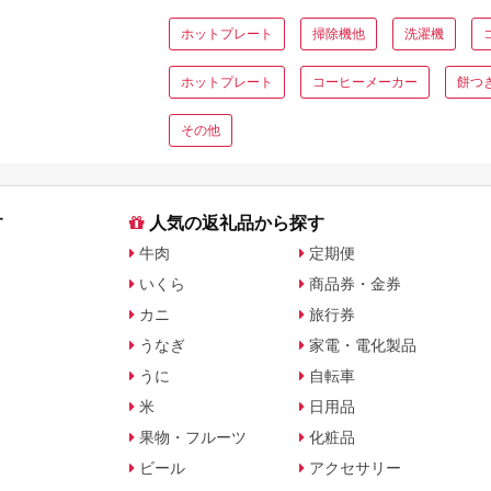
ホットプレート
掃除機他
洗濯機
ホットプレート
コーヒーメーカー
餅つ
その他
す
人気の返礼品から探す
牛肉
定期便
いくら
商品券・金券
カニ
旅行券
うなぎ
家電・電化製品
うに
自転車
米
日用品
果物・フルーツ
化粧品
ビール
アクセサリー