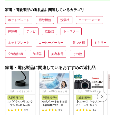
家電・電化製品の返礼品に関連しているカテゴリ
ホットプレート
掃除機他
洗濯機
コーヒーメーカ
掃除機
テレビ
炊飯器
トースター
ホットプレート
コーヒーメーカー
餅つき機
ミキサー
空気清浄機
加湿器
美容家電
その他
家電・電化製品に関連しているおすすめの返礼品
出典：ふるさとプレミ
出典：auPAYふるさと納
出典：JRE MALLふる
出
アム
税
さと納税
大阪府 守口市
千葉県 松戸市
大分県 国東市
茨
市
スパイラルシリコンケ
冷却プレート付き首掛
【Canon】 キヤノン
LI
ーブル CtoC 1m(ホワ
け扇風機LY12 ネイ
ミラーレス カメラ
プス
イト) [2558]
ビー
EOS R7 ボディー キ
5.0
5.0
5.0
ヘア
ャノン 一眼 家電
リラ