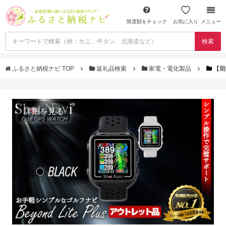
限度額をチェック
お気に入り
メニュー
検索
ふるさと納税ナビ TOP
返礼品検索
家電・電化製品
【期
詳細を見る