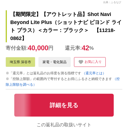
出典：ふるなび
【期間限定】【アウトレット品】Shot Navi
Beyond Lite Plus（ショットナビ ビヨンド ライ
ト プラス）＜カラー：ブラック＞ 【11218-
0862】
40,000
42
寄付金額:
円
還元率:
%
お気に入り
埼玉県 深谷市
家電・電化製品
※「還元率」とは返礼品のお得度を測る指標です
（還元率とは）
※「控除上限額」の範囲内で寄付するとお得にふるさと納税できます
（控
除上限額を調べる）
詳細を見る
この返礼品の取扱いサイト