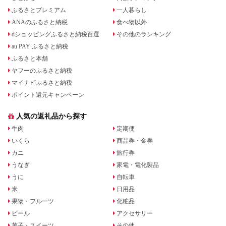
ふるさとプレミアム
一人暮らし
ANAのふるさと納税
食べ物以外
dショッピングふるさと納税百選
その他のランキング
au PAY ふるさと納税
ふるさと本舗
ヤフーのふるさと納税
マイナビふるさと納税
ポイント還元キャンペーン
人気の返礼品から探す
牛肉
定期便
いくら
商品券・金券
カニ
旅行券
うなぎ
家電・電化製品
うに
自転車
米
日用品
果物・フルーツ
化粧品
ビール
アクセサリー
菓子・スイーツ
その他