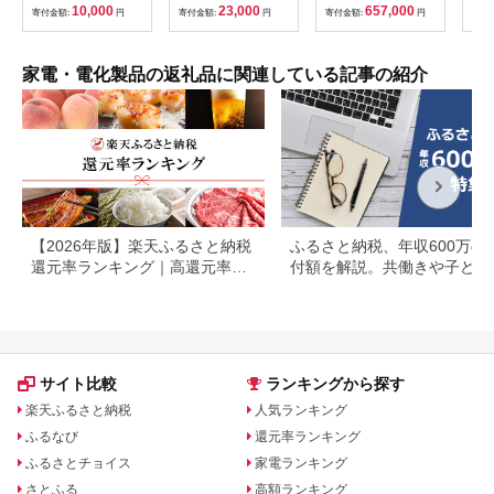
_0022C
10,000
23,000
657,000
寄付金額:
円
寄付金額:
円
寄付金額:
円
サー
寄付
ー 頭
家電・電化製品の返礼品に関連している記事の紹介
【2026年版】楽天ふるさと納税
ふるさと納税、年収600万の
還元率ランキング｜高還元率返
付額を解説。共働きや子ども
礼品をジャンル別に比較
いる場合も
サイト比較
ランキングから探す
楽天ふるさと納税
人気ランキング
ふるなび
還元率ランキング
ふるさとチョイス
家電ランキング
さとふる
高額ランキング