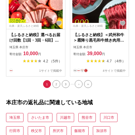
出典：楽天ふるさと納税
出典：楽天ふるさと納税
【ふるさと納税】選べるお届
【ふるさと納税】＜武州和牛
け回数【1回・3回・6回】ま
＞霜降り黒毛和牛焼き肉用・
るごと1本！チョップドハム
しゃぶしゃぶ用 900g (焼肉用
埼玉県 本庄市
埼玉県 本庄市
(2kg) ハム ブロック チョップ
500g、しゃぶしゃぶ用 400g)
10,000
39,000
寄付金額:
円
寄付金額:
円
ド 豚肉 豚 肉 朝食 お弁当 お
ブランド牛 銘柄牛 埼玉武州
4.2 （5件）
4.7 （4件）
かず おつまみ ハムカツ ハム
和牛 黒毛和牛 和牛 霜降り 牛
ステーキ ご当地 食品 関東
肉 肉 焼き肉 しゃぶしゃぶ ご
1サイトで掲載中
4サイトで掲載中
F5K-041var
当地 グルメ 食品 関東 F5K-
006
...
1
2
3
›
››
本庄市の返礼品に関連している地域
埼玉県
さいたま市
川越市
熊谷市
川口市
行田市
秩父市
所沢市
飯能市
加須市