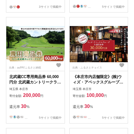
3サイトで掲載中
...
5サイトで掲載中
出典：auPAYふるさと納税
出典：ふるさとチョイス
北武蔵CC専用商品券 60,000
《本庄市内店舗限定》(株)ウ
円分 北武蔵カントリークラブ
ィズ・アペックスグループ共
ゴルフ場 スポーツ ギフト 贈
通食事券 (1,000円×30枚) ご当
埼玉県 本庄市
埼玉県 本庄市
り物 関東 F5K-437
地 居酒屋 食事券 共通食事券
200,000
100,000
寄付金額:
円
寄付金額:
円
ギフト 贈り物 関東 F5K-268
30
30
還元率
%
還元率
%
...
5サイトで掲載中
...
5サイトで掲載中