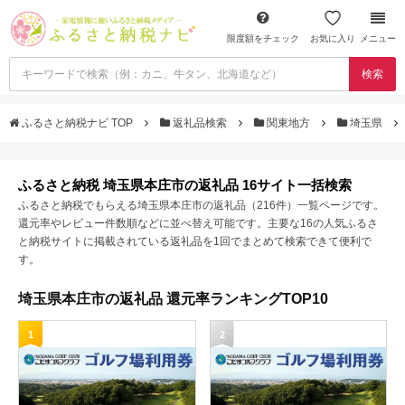
限度額をチェック
お気に入り
メニュー
検索
ふるさと納税ナビ TOP
返礼品検索
関東地方
埼玉県
ふるさと納税 埼玉県本庄市の返礼品 16サイト一括検索
ふるさと納税でもらえる埼玉県本庄市の返礼品（216件）一覧ページです。
還元率やレビュー件数順などに並べ替え可能です。主要な16の人気ふるさ
と納税サイトに掲載されている返礼品を1回でまとめて検索できて便利で
す。
埼玉県本庄市の返礼品 還元率ランキングTOP10
1
2