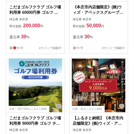
こだまゴルフクラブ ゴルフ場
《本庄市内店舗限定》(株)ウ
利用券 60000円券 ゴルフ チ
ィズ・アペックスグループ共
ケット 平日 土日 祝日 関東
通食事券 (1,000円×15枚) ご当
埼玉県 本庄市
埼玉県 本庄市
埼玉県 本庄市 首都圏 F5K-
地 居酒屋 食事券 共通食事券
200,000
50,000
寄付金額:
円
寄付金額:
円
506
ギフト 贈り物 関東 F5K-269
30
30
還元率
%
還元率
%
4サイトで掲載中
3サイトで掲載中
出典：JRE MALLふるさと納税
出典：楽天ふるさと納税
こだまゴルフクラブ ゴルフ場
【ふるさと納税】《本庄市内
利用券 9000円券 ゴルフ チケ
店舗限定》(株)ウィズ・アペ
ット 平日 土日 祝日 関東 埼
ックスグループ共通食事券
埼玉県 本庄市
埼玉県 本庄市