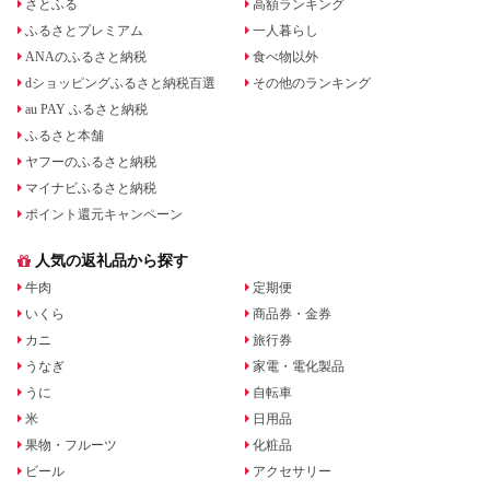
さとふる
高額ランキング
ふるさとプレミアム
一人暮らし
ANAのふるさと納税
食べ物以外
dショッピングふるさと納税百選
その他のランキング
au PAY ふるさと納税
ふるさと本舗
ヤフーのふるさと納税
マイナビふるさと納税
ポイント還元キャンペーン
人気の返礼品から探す
牛肉
定期便
いくら
商品券・金券
カニ
旅行券
うなぎ
家電・電化製品
うに
自転車
米
日用品
果物・フルーツ
化粧品
ビール
アクセサリー