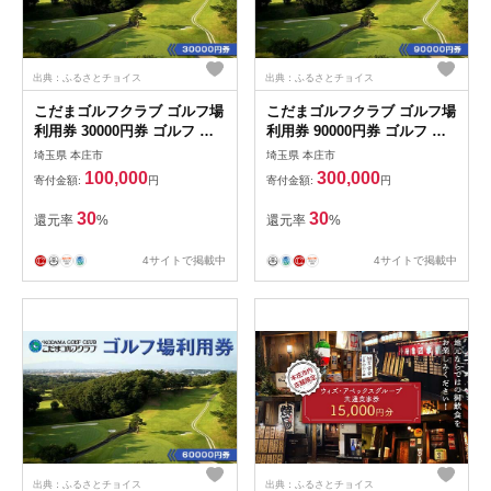
出典：ふるさとチョイス
出典：ふるさとチョイス
こだまゴルフクラブ ゴルフ場
こだまゴルフクラブ ゴルフ場
利用券 30000円券 ゴルフ チ
利用券 90000円券 ゴルフ チ
ケット 平日 土日 祝日 関東
ケット 平日 土日 祝日 関東
埼玉県 本庄市
埼玉県 本庄市
埼玉県 本庄市 首都圏 F5K-
埼玉県 本庄市 首都圏 F5K-
100,000
300,000
寄付金額:
円
寄付金額:
円
505
507
30
30
還元率
%
還元率
%
4サイトで掲載中
4サイトで掲載中
出典：ふるさとチョイス
出典：ふるさとチョイス