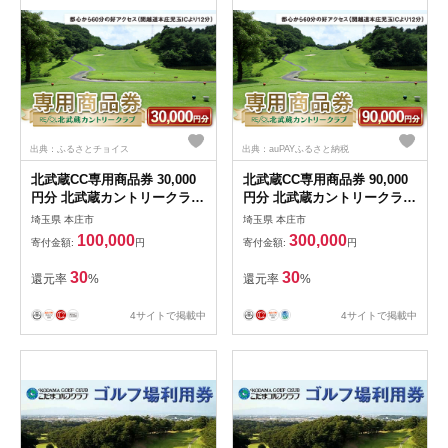
出典：ふるさとチョイス
出典：auPAYふるさと納税
北武蔵CC専用商品券 30,000
北武蔵CC専用商品券 90,000
円分 北武蔵カントリークラブ
円分 北武蔵カントリークラブ
ゴルフ場 スポーツ ギフト 贈
ゴルフ場 スポーツ ギフト 贈
埼玉県 本庄市
埼玉県 本庄市
り物 関東 F5K-436
り物 関東 F5K-438
100,000
300,000
寄付金額:
円
寄付金額:
円
30
30
還元率
%
還元率
%
4サイトで掲載中
4サイトで掲載中