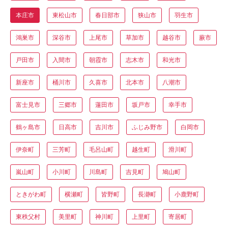
本庄市
東松山市
春日部市
狭山市
羽生市
鴻巣市
深谷市
上尾市
草加市
越谷市
蕨市
戸田市
入間市
朝霞市
志木市
和光市
新座市
桶川市
久喜市
北本市
八潮市
富士見市
三郷市
蓮田市
坂戸市
幸手市
鶴ヶ島市
日高市
吉川市
ふじみ野市
白岡市
伊奈町
三芳町
毛呂山町
越生町
滑川町
嵐山町
小川町
川島町
吉見町
鳩山町
ときがわ町
横瀬町
皆野町
長瀞町
小鹿野町
東秩父村
美里町
神川町
上里町
寄居町