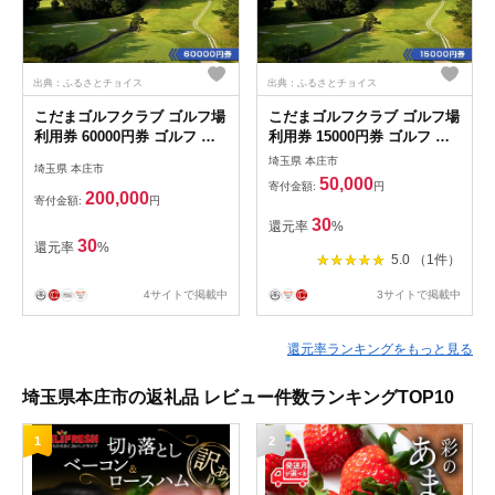
出典：ふるさとチョイス
出典：ふるさとチョイス
こだまゴルフクラブ ゴルフ場
こだまゴルフクラブ ゴルフ場
利用券 60000円券 ゴルフ チ
利用券 15000円券 ゴルフ チ
ケット 平日 土日 祝日 関東
ケット 平日 土日 祝日 関東
埼玉県 本庄市
埼玉県 本庄市
埼玉県 本庄市 首都圏 F5K-
埼玉県 本庄市 首都圏 F5K-
50,000
寄付金額:
円
506
504
200,000
寄付金額:
円
30
還元率
%
30
還元率
%
5.0 （1件）
4サイトで掲載中
3サイトで掲載中
還元率ランキングをもっと見る
埼玉県本庄市の返礼品 レビュー件数ランキングTOP10
1
2