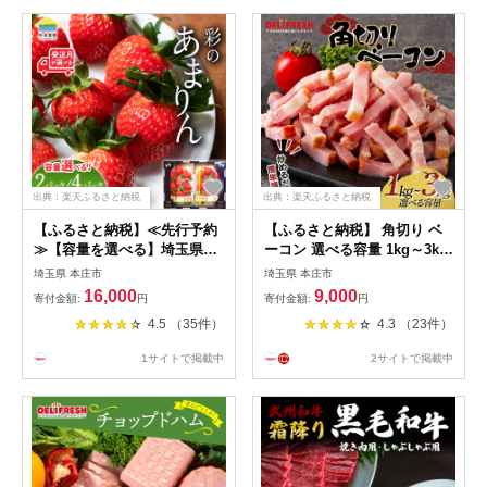
出典：楽天ふるさと納税
出典：楽天ふるさと納税
【ふるさと納税】≪先行予約
【ふるさと納税】 角切り ベ
≫【容量を選べる】埼玉県本
ーコン 選べる容量 1kg～3kg
庄市産 いちご 彩のあまりん
小分け 冷凍 簡単 手軽 調理
埼玉県 本庄市
埼玉県 本庄市
250g×2パック 250g×4パック
カット 角切 豚肉 肉 朝食 弁
16,000
9,000
寄付金額:
円
寄付金額:
円
2027年1月下旬から順次発送
当 おかず おつまみ パスタ ス
4.5 （35件）
4.3 （23件）
苺 いちご イチゴ ストロベリ
ープ トッピング 業務用 家庭
ー 新品種 甘い あまい 果物
用 自宅用 食品 関東 F5K-
1サイトで掲載中
2サイトで掲載中
フルーツ 冬 果実 デザート 食
543var
品 埼玉県 F5K-667var