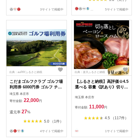
3サイトで掲載中
...
5サイトで掲載中
出典：auPAYふるさと納税
出典：楽天ふるさと納税
こだまゴルフクラブ ゴルフ場
【ふるさと納税】高評価☆4.5
利用券 6000円券 ゴルフ チケ
選べる 容量《訳あり》切り落
ット 平日 土日 祝日 関東 埼
としベーコン(200g×4パッ
埼玉県 本庄市
埼玉県 本庄市
玉県 本庄市 首都圏 F5K-502
ク/8パック)＆ロースハム
22,000
寄付金額:
円
(400g×2パック/4パック) 詰合
11,000
寄付金額:
円
せ セット 切り落とし ベーコ
27
還元率
%
ン ロースハム ハム スライス
4.5 （117件）
豚肉 豚 肉 朝食 お弁当 おか
5.0 （1件）
ず おつまみ 食品 関東 F5K-
474var
4サイトで掲載中
1サイトで掲載中