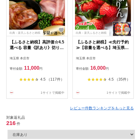
出典：楽天ふるさと納税
出典：楽天ふるさと納税
【ふるさと納税】高評価☆4.5
【ふるさと納税】≪先行予約
選べる 容量《訳あり》切り落
≫【容量を選べる】埼玉県本
としベーコン(200g×4パッ
庄市産 いちご 彩のあまりん
埼玉県 本庄市
埼玉県 本庄市
ク/8パック)＆ロースハム
250g×2パック 250g×4パック
(400g×2パック/4パック) 詰合
2027年1月下旬から順次発送
11,000
16,000
寄付金額:
円
寄付金額:
円
せ セット 切り落とし ベーコ
苺 いちご イチゴ ストロベリ
ン ロースハム ハム スライス
ー 新品種 甘い あまい 果物
4.5 （117件）
4.5 （35件）
豚肉 豚 肉 朝食 お弁当 おか
フルーツ 冬 果実 デザート 食
ず おつまみ 食品 関東 F5K-
品 埼玉県 F5K-667var
474var
1サイトで掲載中
1サイトで掲載中
レビュー件数ランキングをもっと見る
対象返礼品
216
件