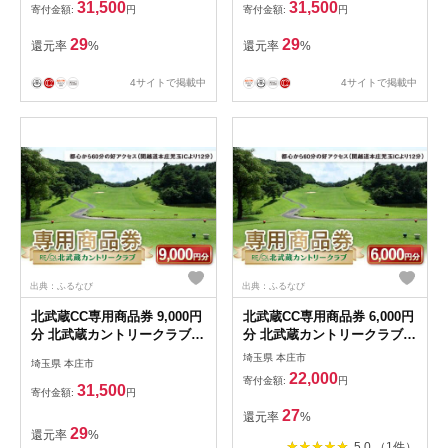
玉県 本庄市 首都圏 F5K-503
(1000円×9枚) ご当地 居酒屋
31,500
31,500
寄付金額:
円
寄付金額:
円
食事券共通食事券 ギフト 贈
り物 関東 F5K-270
29
29
還元率
%
還元率
%
4サイトで掲載中
4サイトで掲載中
出典：ふるなび
出典：ふるなび
北武蔵CC専用商品券 9,000円
北武蔵CC専用商品券 6,000円
分 北武蔵カントリークラブ
分 北武蔵カントリークラブ
ゴルフ場 スポーツ ギフト 贈
ゴルフ場 スポーツ ギフト 贈
埼玉県 本庄市
埼玉県 本庄市
り物 関東 F5K-434
り物 関東 F5K-433
22,000
寄付金額:
円
31,500
寄付金額:
円
27
還元率
%
29
還元率
%
5.0 （1件）