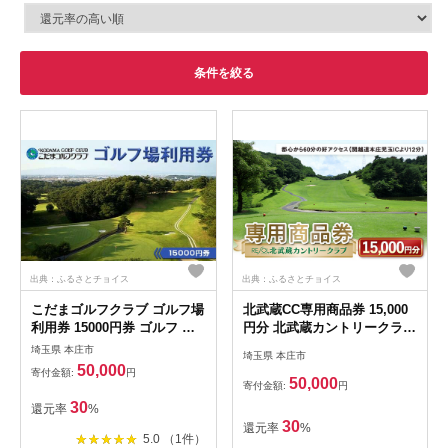
条件を絞る
出典：ふるさとチョイス
出典：ふるさとチョイス
こだまゴルフクラブ ゴルフ場
北武蔵CC専用商品券 15,000
利用券 15000円券 ゴルフ チ
円分 北武蔵カントリークラブ
ケット 平日 土日 祝日 関東
ゴルフ場 スポーツ ギフト 贈
埼玉県 本庄市
埼玉県 本庄市
埼玉県 本庄市 首都圏 F5K-
り物 関東 F5K-435
50,000
寄付金額:
円
504
50,000
寄付金額:
円
30
還元率
%
30
還元率
%
5.0 （1件）