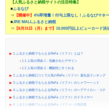
【人気ふるさと納税サイトの注目特集】
■
ふるなび
⇒
【開催中】
4%即増量！付与上限なし！ふるなびマネ
■
JRE MALLふるさと納税
⇒
【8月31日（月）まで】
10,000円以上ビューカード
1
ふるさと納税でもらえるReFa（リファ）とは？
1.1
人気の理由 1：洗練されたデザイン
1.2
人気の理由 2：機能性にすぐれる
2
ふるさと納税口コミで人気のReFa（リファ）返礼品ランキング
3
ふるさと納税でもらえるReFa（リファ）のシャワーヘッド
4
ふるさと納税でもらえるReFa（リファ）のヘアアイロン・コテ
5
ふるさと納税でもらえるReFa（リファ）のドライヤー
6
ふるさと納税でもらえるReFa（リファ）の美顔器