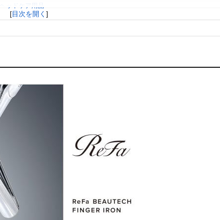
・ヘッドケア用品
[
目次を開く
]
？
すか？
か？
か？