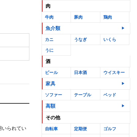
肉
牛肉
豚肉
鶏肉
魚介類
カニ
うなぎ
いくら
うに
酒
ビール
日本酒
ウイスキー
家具
ソファー
テーブル
ベッド
高額
その他
用いられてい
自転車
定期便
ゴルフ