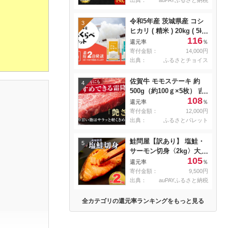
出典：
auPAYふるさと納税
冷蔵
令和5年産 茨城県産 コシ
3
ヒカリ ( 精米 ) 20kg ( 5kg
116
× 4袋 )
還元率
％
寄付金額：
14,000円
出典：
ふるさとチョイス
佐賀牛 モモステーキ 約
4
500g（約100ｇ×5枚） 吉
108
野ヶ里町 [FDB057]
還元率
％
寄付金額：
12,000円
出典：
ふるさとパレット
鮭問屋【訳あり】 塩鮭・
5
サーモン切身〈2kg〉大人
105
気 鮭 切り身 家計応援 不
還元率
％
揃い 鮭問屋直送
寄付金額：
9,500円
【MS03】
出典：
auPAYふるさと納税
全カテゴリの還元率ランキングをもっと見る