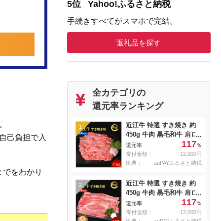
5位
Yahoo!ふるさと納税
手続きすべてがスマホで完結。
返礼品を探す
全カテゴリの
還元率ランキング
。
近江牛 特選 すき焼き 約
1
450g 牛肉 黒毛和牛 肩ロ
の自己負担で入
117
ース モモ すきやき すき
還元率
％
焼き肉 すき焼き用 肉 お
寄付金額：
12,000円
肉 牛 和牛 納期 最長3カ月
出典：
auPAYふるさと納税
までをわかり
冷蔵
近江牛 特選 すき焼き 約
2
450g 牛肉 黒毛和牛 肩ロ
117
ース モモ すきやき すき
還元率
％
焼き肉 すき焼き用 肉 お
寄付金額：
12,000円
肉 牛 和牛 納期 最長3カ月