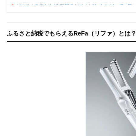
7
ふるさと納税でもらえるReFa（リファ）のヘアブラシ・コーム
8
ふるさと納税でもらえるReFa（リファ）のシェーバー
9
ふるさと納税でもらえるその他のReFa（リファ）返礼品
10
ふるさと納税 リファ返礼品に関するよくある質問（Q&A）
ふるさと納税でもらえるReFa（リファ）とは
10.1
Q1. ふるさと納税でリファ（ReFa）は本当にもらえま
10.2
Q2. どんなリファ製品がふるさと納税の対象ですか？
10.3
Q3. ふるさと納税のリファは正規品ですか？
10.4
Q4. リファのシャワーヘッドはどんな人におすすめです
10.5
Q5. ふるさと納税でリファを選ぶ際の注意点はあります
10.6
Q6. ふるさと納税のリファはいつ届きますか？
11
まとめ