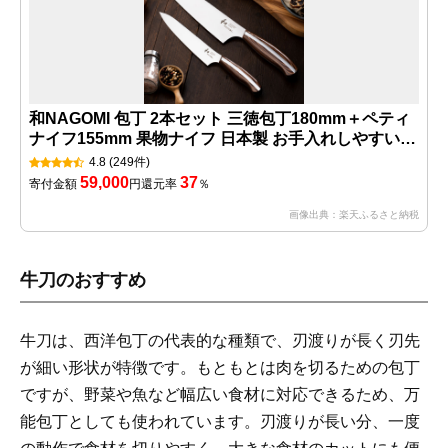
和NAGOMI 包丁 2本セット 三徳包丁180mm＋ペティ
ナイフ155mm 果物ナイフ 日本製 お手入れしやすい
調理器具 キッチンツール ギフト 贈り物にも メーカー
4.8
(249件)
直送 三星刃物 公式 [無料研ぎ直し券付] 【最長4ヶ月を
59,000
37
寄付金額
円
還元率
％
目安に発送】
画像出典：楽天ふるさと納税
牛刀のおすすめ
牛刀は、西洋包丁の代表的な種類で、刃渡りが長く刃先
が細い形状が特徴です。もともとは肉を切るための包丁
ですが、野菜や魚など幅広い食材に対応できるため、万
能包丁としても使われています。刃渡りが長い分、一度