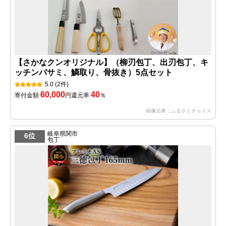
【さかなクンオリジナル】（柳刃包丁、出刃包丁、キ
ッチンバサミ、鱗取り、骨抜き）5点セット
5.0
(2件)
60,000
40
寄付金額
円
還元率
％
画像出典：ふるさとチョイス
岐阜県関市
6位
包丁