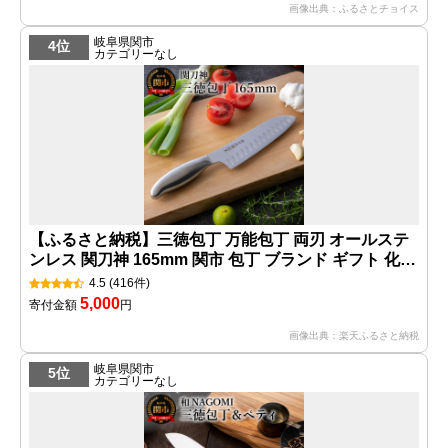
画像出典：ふるさとチョイス
岐阜県関市
4位
カテゴリーなし
【ふるさと納税】三徳包丁 万能包丁 両刃 オールステ
ンレス 関刀神 165mm 関市 包丁 ブランド ギフト 化粧
箱 調理器具 キッチン用品 日本製 ヤクセル シルバー
4.5
(416件)
新生活 肉 魚 野菜
5,000
寄付金額
円
画像出典：楽天ふるさと納税
岐阜県関市
5位
カテゴリーなし