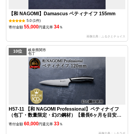
【和 NAGOMI】Damascus ペティナイフ 155mm
5.0
(1件)
55,000
34
寄付金額
円
還元率
％
画像出典：ふるさとチョイス
岐阜県関市
10位
包丁
H57-11 【和 NAGOMI Professional】ペティナイフ
（包丁・数量限定・幻の鋼材）【最長6ヶ月を目安に
発送】
60,000
33
寄付金額
円
還元率
％
画像出典：ふるラボ