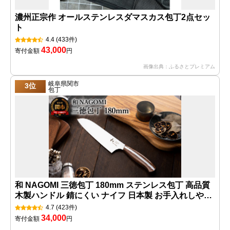
濃州正宗作 オールステンレスダマスカス包丁2点セッ
ト
4.4
(433件)
43,000
寄付金額
円
画像出典：ふるさとプレミアム
岐阜県関市
3位
包丁
和 NAGOMI 三徳包丁 180mm ステンレス包丁 高品質
木製ハンドル 錆にくい ナイフ 日本製 お手入れしやす
い 調理器具 キッチンツール ギフト 贈り物にも メーカ
4.7
(423件)
ー直送 三星刃物 [無料研ぎ直し券付] 【最長4ヶ月を目
34,000
寄付金額
円
安に発送】