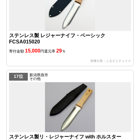
ステンレス製 レジャーナイフ・ベーシック
FCSA015020
15,000
29
寄付金額
円
還元率
％
画像出典：ふるさとチョイス
新潟県燕市
17位
その他
ステンレス製リ・レジャーナイフ with ホルスター