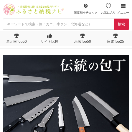
限度額をチェック
お気に入り
メニュー
検索
還元率Top50
サイト比較
お米Top50
家電Top25