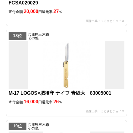
FCSA020029
20,000
27
寄付金額
円
還元率
％
画像出典：ふるさとチョイス
兵庫県三木市
18位
その他
M-17 LOGOS×肥後守 ナイフ 青紙大 83005001
16,000
26
寄付金額
円
還元率
％
画像出典：ふるさとチョイス
兵庫県三木市
19位
その他