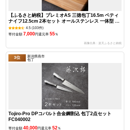
【ふるさと納税】プレミオAS 三徳包丁16.5m ペティ
ナイフ12.5cm 2本セット オールステンレス 一体型 包
丁セット ディンプル加工 おしゃれ 果物ナイフ キッチ
4.5
(103件)
ン用品 調理器具 よく切れる 引越し 新生活 贈り物・ギ
7,000
55
寄付金額
円
還元率
％
フトにも 送料無料 H7-66
画像出典：楽天ふるさと納税
新潟県燕市
3位
包丁
Tojiro-Pro DPコバルト合金鋼割込 包丁2点セット
FC040002
40,000
52
寄付金額
円
還元率
％