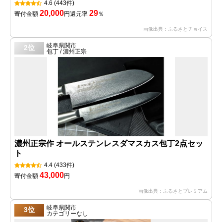
4.6
(443件)
20,000
29
寄付金額
円
還元率
％
画像出典：ふるさとチョイス
岐阜県関市
2位
包丁 / 濃州正宗
濃州正宗作 オールステンレスダマスカス包丁2点セッ
ト
4.4
(433件)
43,000
寄付金額
円
画像出典：ふるさとプレミアム
岐阜県関市
3位
カテゴリーなし