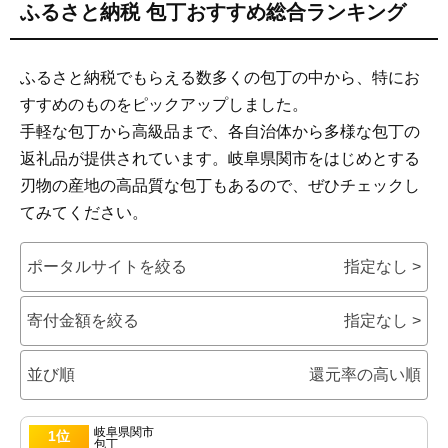
ふるさと納税 包丁おすすめ総合ランキング
4.1
家庭用で使いやすい刃渡りサイズ
4.2
ステンレスと鋼の違い
ふるさと納税でもらえる数多くの包丁の中から、特にお
5
結局どれを選べばいい？タイプ別おすすめ早見まとめ
すすめのものをピックアップしました。
5.1
迷ったら総合1位
手軽な包丁から高級品まで、各自治体から多様な包丁の
5.2
コスパ重視ならこの包丁
返礼品が提供されています。岐阜県関市をはじめとする
5.3
高級志向ならこの1本
刃物の産地の高品質な包丁もあるので、ぜひチェックし
6
よくある質問
てみてください。
6.1
初心者でも扱いやすいですか
6.2
メンテナンスは必要ですか
ポータルサイトを絞る
指定なし >
寄付金額を絞る
指定なし >
並び順
還元率の高い順
岐阜県関市
1位
包丁