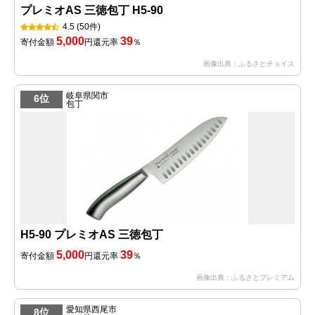
プレミオAS 三徳包丁 H5-90
4.5
(50件)
5,000
39
寄付金額
円
還元率
％
画像出典：ふるさとチョイス
岐阜県関市
6位
包丁
H5-90 プレミオAS 三徳包丁
5,000
39
寄付金額
円
還元率
％
画像出典：ふるさとプレミアム
愛知県西尾市
8位