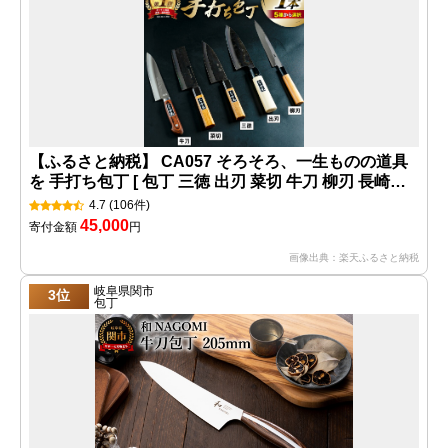
【ふるさと納税】 CA057 そろそろ、一生ものの道具
を 手打ち包丁 [ 包丁 三徳 出刃 菜切 牛刀 柳刃 長崎県
島原市 ]
4.7
(106件)
45,000
寄付金額
円
画像出典：楽天ふるさと納税
岐阜県関市
3位
包丁