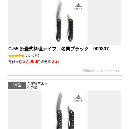
C-55 折畳式料理ナイフ 名栗ブラック 000837
5.0
(6件)
37,000
26
寄付金額
円
還元率
％
画像出典：ふるさとチョイス
兵庫県三木市
19位
その他