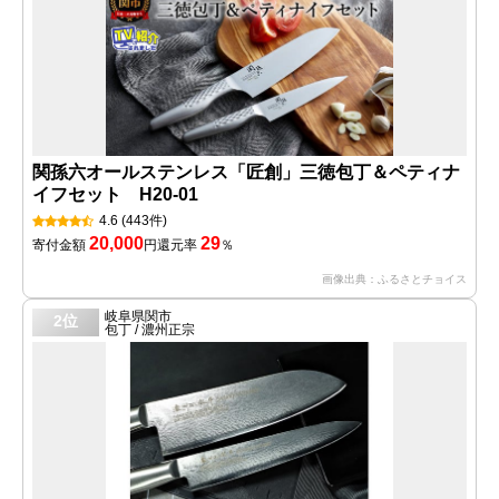
関孫六オールステンレス「匠創」三徳包丁＆ペティナ
イフセット H20-01
4.6
(443件)
20,000
29
寄付金額
円
還元率
％
画像出典：ふるさとチョイス
岐阜県関市
2位
包丁 / 濃州正宗