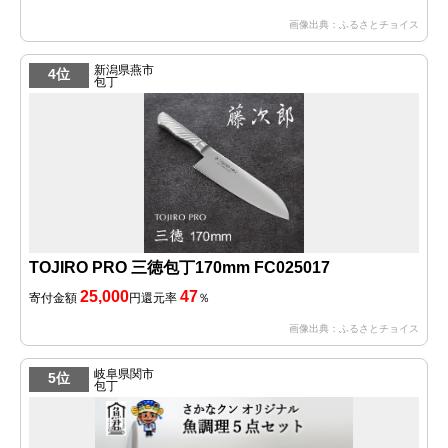
画像出典：ふるさとチョイス
新潟県燕市
4位
包丁
TOJIRO PRO 三徳包丁170mm FC025017
25,000
47
寄付金額
円
還元率
％
画像出典：ふるさとチョイス
岐阜県関市
5位
包丁