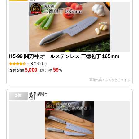
H5-99 関刀神 オールステンレス 三徳包丁 165mm
4.8
(162件)
5,000
59
寄付金額
円
還元率
％
画像出典：ふるさとチョイス
岐阜県関市
2位
包丁