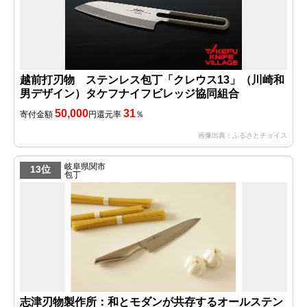
越前打刃物 ステンレス包丁「クレウス13」（川崎和
男デザイン）タケフナイフビレッジ協同組合
50,000
31
寄付金額
円
還元率
％
画像出典：ふるさとチョイス
岐阜県関市
13位
包丁
志津刃物製作所：和とモダンが共存するオールステン