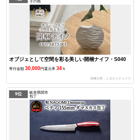
その他
オブジェとして空間を彩る美しい開梱ナイフ・S040
30,000
34
寄付金額
円
還元率
％
画像出典：ふるさとチョイス
岐阜県関市
9位
包丁