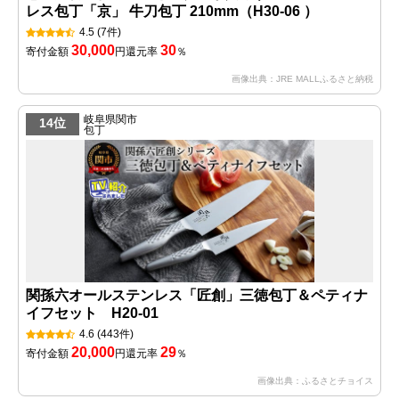
レス包丁「京」 牛刀包丁 210mm（H30-06 ）
4.5
(7件)
30,000
30
寄付金額
円
還元率
％
画像出典：JRE MALLふるさと納税
岐阜県関市
14位
包丁
関孫六オールステンレス「匠創」三徳包丁＆ペティナ
イフセット H20-01
4.6
(443件)
20,000
29
寄付金額
円
還元率
％
画像出典：ふるさとチョイス