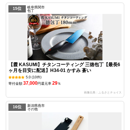
岐阜県関市
15位
包丁
【霞 KASUMI】チタンコーティング 三徳包丁【最長6
ヶ月を目安に配送】H34-01 かすみ 蒼い
5.0
(10件)
37,000
29
寄付金額
円
還元率
％
画像出典：ふるさとチョイス
新潟県燕市
16位
その他