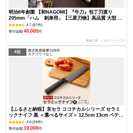
明治6年創業 【和NAGOMI】『牛刀』包丁刃渡り
205mm「ハム 刺身用」【三星刃物】高品質 大型 万
能包丁 H35-05 関市 牛刀包丁
4.7
(67件)
40,000
寄付金額
円
画像出典：ふるさとチョイス
鹿児島県薩摩川内市
4位
カテゴリーなし
【ふるさと納税】京セラ ココチカルシリーズ セラミ
ックナイフ 黒 ＜選べるサイズ＞ 12.5cm 13cm ペティ
ナイフ 14cm 16cm 三徳包丁 18cm 牛刀 セラミック
4.8
(29件)
包丁 ナイフ ココチカルナイフ ブラック 切れ味 長持ち
19,000
寄付金額
円
キッチン用品 台所用品 鹿児島県 薩摩川内市 送料無料