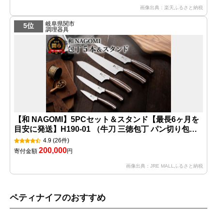
画像出典：楽天ふるさと納税
岐阜県関市
5位
調理器具
【和 NAGOMI】5PCセット＆スタンド【最長6ヶ月を
目安に発送】H190-01 （牛刀 三徳包丁 パン切り包丁
ペティナイフ パーラー 包丁スタンド）
4.9
(26件)
200,000
寄付金額
円
画像出典：JRE MALLふるさと納税
ペティナイフのおすすめ