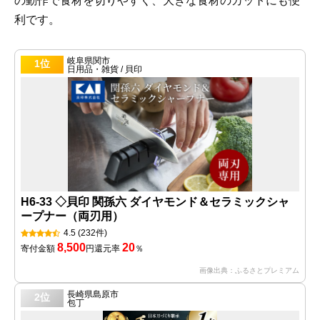
の動作で食材を切りやすく、大きな食材のカットにも便
利です。
岐阜県関市
1位
日用品・雑貨 / 貝印
H6-33 ◇貝印 関孫六 ダイヤモンド＆セラミックシャ
ープナー（両刃用）
4.5
(232件)
8,500
20
寄付金額
円
還元率
％
画像出典：ふるさとプレミアム
長崎県島原市
2位
包丁