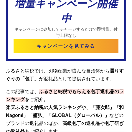
増量キャンペーン開催
中
キャンペーンに参加してチャージするだけで即増量。付
与上限なし
キャンペーンを見てみる
ふるさと納税では、刃物産業が盛んな自治体から
選りす
ぐりの「包丁」
が返礼品として提供されています。
この記事では、
ふるさと納税でもらえる包丁返礼品のラ
ンキング
をご紹介。
楽天ふるさと納税の人気ランキング
や、
「藤次郎」「和
Nagomi」「盛弘」「GLOBAL（グローバル）」
などの
ブランドの返礼品のほか、
高級包丁の返礼品
や
包丁研ぎ
の返礼品
もご紹介します。