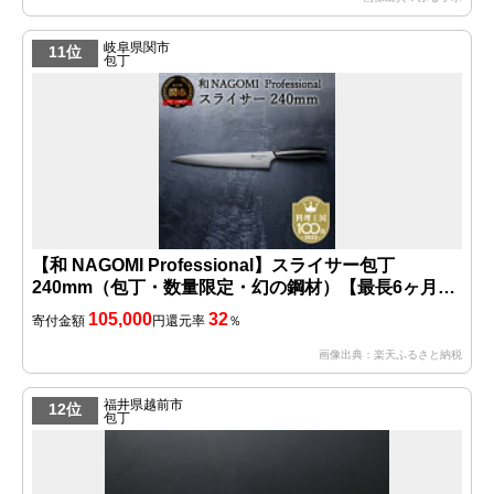
岐阜県関市
11位
包丁
【和 NAGOMI Professional】スライサー包丁
240mm（包丁・数量限定・幻の鋼材）【最長6ヶ月を
目安に発送】
105,000
32
寄付金額
円
還元率
％
画像出典：楽天ふるさと納税
福井県越前市
12位
包丁