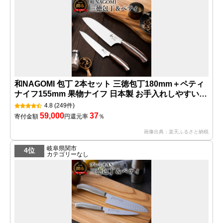
和NAGOMI 包丁 2本セット 三徳包丁180mm＋ペティ
ナイフ155mm 果物ナイフ 日本製 お手入れしやすい
調理器具 キッチンツール ギフト 贈り物にも メーカー
4.8
(249件)
直送 三星刃物 公式 [無料研ぎ直し券付] 【最長4ヶ月を
59,000
37
寄付金額
円
還元率
％
目安に発送】
画像出典：楽天ふるさと納税
岐阜県関市
4位
カテゴリーなし