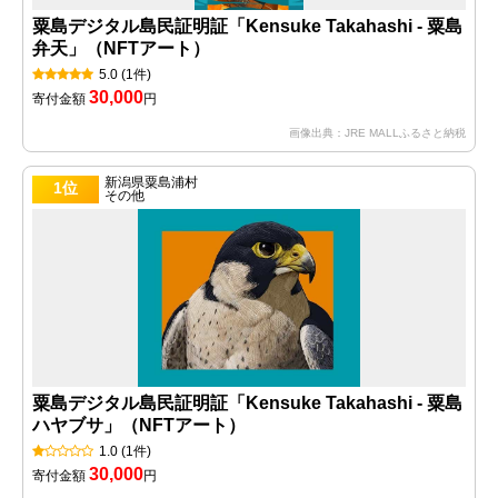
粟島デジタル島民証明証「Kensuke Takahashi - 粟島
弁天」（NFTアート）
5.0
(1件)
30,000
寄付金額
円
画像出典：JRE MALLふるさと納税
新潟県粟島浦村
1位
その他
粟島デジタル島民証明証「Kensuke Takahashi - 粟島
ハヤブサ」（NFTアート）
1.0
(1件)
30,000
寄付金額
円