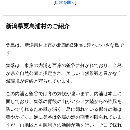
ケ（70ｇ×10個） 感謝の気持ちの「海塩」付き
[
目次を開く
]
4
粟島浦村のふるさと応援寄附金の使い道
新潟県粟島浦村のご紹介
粟島は、新潟県村上市の北西約35kmに浮かぶ小さな島で
す。
集落は、東岸の内浦と西岸の釜谷に分かれており、全島
が県立自然公園に指定され、美しい自然景観と豊かな自
然環境が連綿と守られています。
この内浦と釜谷では冬の気候が違います。内浦は本土に
面しており、集落の背後の山がアジア大陸からの強風を
防いでくれるため風が弱く、島に隠れている部分の海は
穏やかです。逆に釜谷は冬場の漁の期間が限られていま
すが、両地区とも腕利きの漁師が漁を行い、そこで採れ