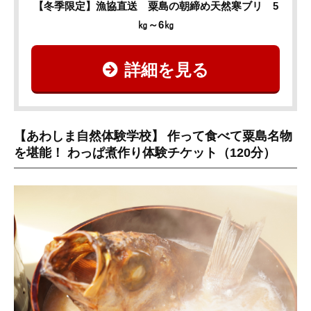
【冬季限定】漁協直送 粟島の朝締め天然寒ブリ 5
㎏～6㎏
詳細を見る
【あわしま自然体験学校】 作って食べて粟島名物
を堪能！ わっぱ煮作り体験チケット（120分）