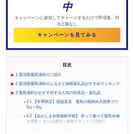
中
キャンペーンに参加してチャージするだけで即増量。付
与上限なし
キャンペーンを見てみる
目次
1
新潟県粟島浦村のご紹介
2
新潟県粟島浦村のふるさと納税返礼品おすすめランキング
3
粟島浦村がおすすめする人気の特産品・返礼品
3.1
【冬季限定】漁協直送 粟島の朝締め天然寒ブリ
5㎏～6㎏
3.2
【あわしま自然体験学校】 作って食べて粟島名物
を堪能！ わっぱ煮作り体験チケット（120分）
3.3
粟島のじゃがいも100％ そそど印の島じゃがコロッ