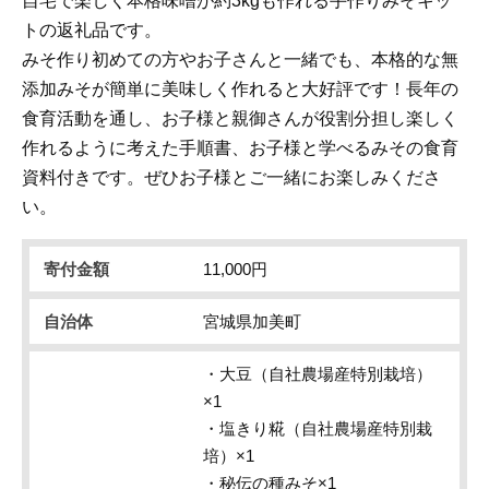
自宅で楽しく本格味噌が約3kgも作れる手作りみそキッ
トの返礼品です。
みそ作り初めての方やお子さんと一緒でも、本格的な無
添加みそが簡単に美味しく作れると大好評です！長年の
食育活動を通し、お子様と親御さんが役割分担し楽しく
作れるように考えた手順書、お子様と学べるみその食育
資料付きです。ぜひお子様とご一緒にお楽しみくださ
い。
寄付金額
11,000円
自治体
宮城県加美町
・大豆（自社農場産特別栽培）
×1
・塩きり糀（自社農場産特別栽
培）×1
・秘伝の種みそ×1