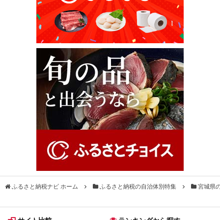
ふるさと納税ナビ ホーム
ふるさと納税の自治体別特集
宮城県