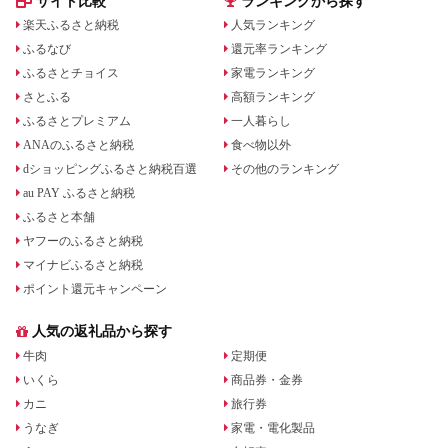
サイト比較
ランキングから探す
楽天ふるさと納税
人気ランキング
ふるなび
還元率ランキング
ふるさとチョイス
家電ランキング
さとふる
高額ランキング
ふるさとプレミアム
一人暮らし
ANAのふるさと納税
食べ物以外
dショッピングふるさと納税百選
その他のランキング
au PAY ふるさと納税
ふるさと本舗
ヤフーのふるさと納税
マイナビふるさと納税
ポイント還元キャンペーン
人気の返礼品から探す
牛肉
定期便
いくら
商品券・金券
カニ
旅行券
うなぎ
家電・電化製品