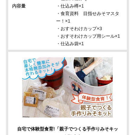
内容量
・仕込み樽×1
・食育資料 目指せみそマスタ
ー！×1
・おすそわけカップ×3
・おすそわけカップ用シール×1
・仕込み袋×1
自宅で体験型食育!「親子でつくる手作りみそキッ