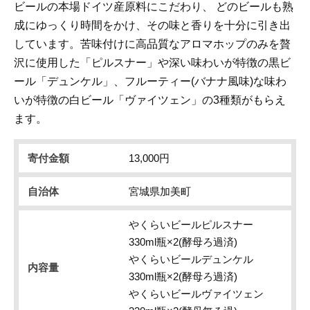
ビールの本場ドイツ産原料にこだわり、 どのビールも熟
成にゆっくり時間をかけ、その味と香りを十分に引き出
しています。苦味付けに高品質なアロマホップのみを贅
沢に使用した「ピルスナー」や深い味わいが特徴の黒ビ
ール「デュンケル」、フルーティー(バナナ風味)な味わ
いが特徴の白ビール「ヴァイツェン」の3種類がもらえ
ます。
寄付金額
13,000円
自治体
宮城県加美町
やくらいビールピルスナー
330ml瓶×2(酵母ろ過済)
やくらいビールデュンケル
内容量
330ml瓶×2(酵母ろ過済)
やくらいビールヴァイツェン