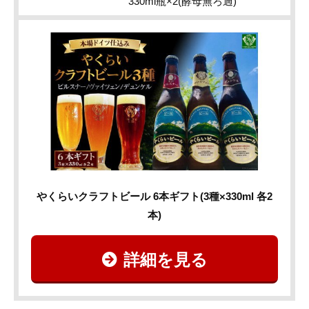
330ml瓶×2(酵母無ろ過)
やくらいクラフトビール 6本ギフト(3種×330ml 各2
本)
詳細を見る