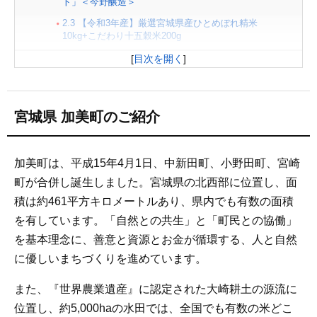
ト」＜今野醸造＞
2.3
【令和3年産】厳選宮城県産ひとめぼれ精米
10kg+こだわり十五穀米200g
3
加美町のふるさと応援寄附金の使い道
[
目次を開く
]
宮城県 加美町のご紹介
加美町は、平成15年4月1日、中新田町、小野田町、宮崎
町が合併し誕生しました。宮城県の北西部に位置し、面
積は約461平方キロメートルあり、県内でも有数の面積
を有しています。「自然との共生」と「町民との協働」
を基本理念に、善意と資源とお金が循環する、人と自然
に優しいまちづくりを進めています。
また、『世界農業遺産』に認定された大崎耕土の源流に
位置し、約5,000haの水田では、全国でも有数の米どこ