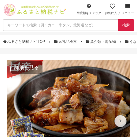
限度額をチェック
お気に入り
メニュー
検索
ふるさと納税ナビ TOP
返礼品検索
魚介類・海産物
うな
詳細を見る