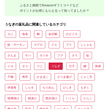
ふるさと納税でAmazonギフトコードなど
ポイントがお得にもらえるって知ってましたか？
うなぎの返礼品に関連しているカテゴリ
カニ
海老
鯛
金目鯛
のどぐろ
鮭・サーモン
マグロ
クエ
ブリ
ししゃも
さんま
サバ
カツオ
フグ
タラ
鮎
イカ
タコ
ウニ
うなぎ
穴子
鱧
刺身
干物
寿司
かまぼこ
さつま揚げ
じゃこ天
伊達巻
しらす
ちりめん
ひじき
もずく
味噌漬け
粕漬け
西京漬け
いくら
たらこ
数の子
筋子
明太子
からすみ
キャビア