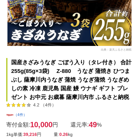
出典：楽天ふるさと納税
国産きざみうなぎ ごぼう入り（タレ付き） 合計
255g(85g×3袋) Z-880 うなぎ 蒲焼き ひつま
ぶし 薩摩川内うなぎ 蒲焼 うなぎ蒲焼 うなぎめ
しの素 冷凍 鹿児島 国産 鰻 ウナギ ギフト プレ
ゼント お中元 お歳暮 薩摩川内市 ふるさと納税
4.2 （4件）
（4件）
10,000
49
寄付金額:
円
還元率:
%
1kg単価:
39,216
円
量:
0.26
kg