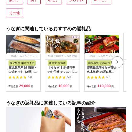
その他
うなぎに関連しているおすすめの返礼品
出典：ふるさとパレッ
出典：auPAYふるさと納
出典：ふるさとプレミ
出
ト
税
アム
鹿児島県 南さつま市
岐阜県 大垣市
鹿児島県 志布志市
福
鹿児島県産 鰻 蒲焼・
【うなぎ 】老舗料亭
鹿児島県産うなぎ蒲焼
【ふ
白焼セット［2種］う
のお手軽ひつまぶし
名水慈鰻 20尾(1尾約
ぎ 
なぎ専門店「万のせ」
国産 鰻 ごはん たれ
160g)＜計約3.2kg＞
カッ
5.0
5.0
5.0
加工品 詰め合わせ 詰
出汁つき 冷蔵便 1人
wa1-001
国産
合わ ギフト 贈答 贈り
分 国産鰻 国産うなぎ
焼 
29,000
10,000
110,000
寄付金額:
円
寄付金額:
円
寄付金額:
円
寄付
物 手土産 御祝 お祝い
うな重 ひつまぶし 冷
ギ 
鹿児島うなぎ 鰻 ウナ
蔵 ギフト プレゼント
ギ スタミナ 土用の丑
unagi 高級 厳選 温め
の日 蒲焼き 白焼き う
るだけ 10000円 1万
うなぎの返礼品に関連している記事の紹介
な重 たれ だし 山椒
円 料理店 玉子屋別館
山葵 鹿児島県 南さつ
玉辰楼 岐阜県 大垣市
ま市