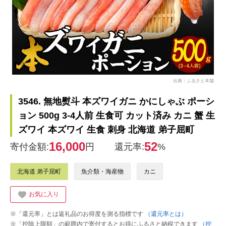
出典：ふるさと本舗
3546. 無地熨斗 本ズワイガニ かにしゃぶ ポーシ
ョン 500g 3-4人前 生食可 カット済み カニ 蟹 生
ズワイ 本ズワイ 生食 刺身 北海道 弟子屈町
16,000
52
寄付金額:
円
還元率:
%
北海道 弟子屈町
魚介類・海産物
カニ
お気に入り
※「還元率」とは返礼品のお得度を測る指標です
（還元率とは）
※「控除上限額」の範囲内で寄付するとお得にふるさと納税できます
（控