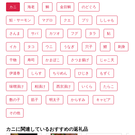
カニ
海老
鯛
金目鯛
のどぐろ
鮭・サーモン
マグロ
クエ
ブリ
ししゃも
さんま
サバ
カツオ
フグ
タラ
鮎
イカ
タコ
ウニ
うなぎ
穴子
鱧
刺身
干物
寿司
かまぼこ
さつま揚げ
じゃこ天
伊達巻
しらす
ちりめん
ひじき
もずく
味噌漬け
粕漬け
西京漬け
いくら
たらこ
数の子
筋子
明太子
からすみ
キャビア
その他
カニに関連しているおすすめの返礼品