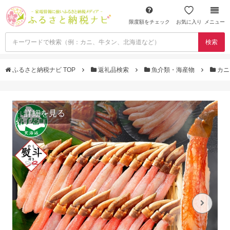
限度額をチェック
お気に入り
メニュー
検索
ふるさと納税ナビ TOP
返礼品検索
魚介類・海産物
カ
詳細を見る