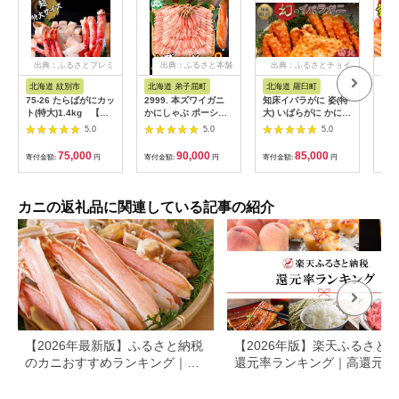
出典：ふるさとプレミ
出典：ふるさと本舗
出典：ふるさとチョイ
出
アム
ス
北海道 紋別市
北海道 弟子屈町
北海道 羅臼町
兵
75-26 たらばがにカッ
2999. 本ズワイガニ
知床イバラがに 姿(特
【セ
ト(特大)1.4kg 【お
かにしゃぶ ポーショ
大) いばらがに かに
（欠
祝い事や自分へのご褒
ン 500g 6個 12-16人
カニ 蟹 羅臼町 北海道
ど）
5.0
5.0
5.0
美にも】
前 カット済 ずわい蟹
産 海産物 生産者 支援
凍】
ズワイガニ カニ 蟹 か
応援
次発
75,000
90,000
85,000
寄付金額:
円
寄付金額:
円
寄付金額:
円
寄付
に 蟹足 生 生食 蟹し
噌と
ゃぶ 人気 お取り寄せ
子 
送料無料 北海道 弟子
冷凍
屈町
ング
カニの返礼品に関連している記事の紹介
門週
日）
送 
るさ
住 柴山 か
葉ガ
スガ
フーズ
117
【2026年最新版】ふるさと納税
【2026年版】楽天ふるさと
のカニおすすめランキング｜還
還元率ランキング｜高還元率
元率・大容量で比較
礼品をジャンル別に比較