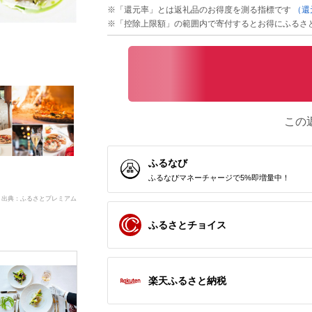
※「還元率」とは返礼品のお得度を測る指標です
（還
※「控除上限額」の範囲内で寄付するとお得にふるさ
この
ふるなび
ふるなびマネーチャージで5%即増量中！
出典：ふるさとプレミアム
ふるさとチョイス
楽天ふるさと納税