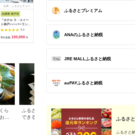
出典：ふるさとチョイ
出典：ふるさとチョイ
出典：JALふるさと納税
出典：ふ
ふるさとプレミアム
ス
ス
兵庫県 神戸市
京都 府京都市
宮城県 塩竈市
兵庫県 淡
「ホテル ラ・スイー
【うなぎ昊】お食事券
宮城 塩竈寿司海道 お
淡路島西
ト神戸ハーバーラン
5000円券×2枚 | 京都
食事券（共通食事券）
設で使え
ド」レストランディナ
鰻専門店 人気 食事券
21,000円分 /
ット 六千
5.0
5.0
5.0
ー券
［ 3つのブランドうな
ka00002
ANAのふるさと納税
100,000
34,000
84,000
2
ぎ 天空うなぎ 土佐の
寄付金額:
円
寄付金額:
円
寄付金額:
円
寄付金額:
いごっそう 筑紫金う
なぎ 食事券 ギフト券
美食 グルメ 人気 おす
すめ 記念 お祝い 旅行
JRE MALLふるさと納税
観光 食事 ふるさと納
税 ］
auPAYふるさと納税
くら
ふるさと納税で15万円寄付
【2026年】ふるさ
？おす
できる年収は？家電などお
100万円の寄付で
ふるさと
すすめ返礼品も
すすめ返礼品！
ふるさと