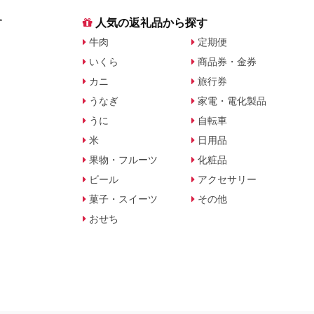
す
人気の返礼品から探す
牛肉
定期便
いくら
商品券・金券
カニ
旅行券
うなぎ
家電・電化製品
うに
自転車
米
日用品
果物・フルーツ
化粧品
ビール
アクセサリー
菓子・スイーツ
その他
おせち