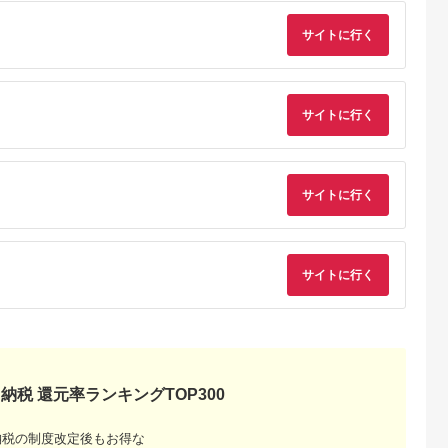
るさとプレミ
出典：ふるさとチョイ
出典：ふるさとプレミ
出典：ふるさとプレ
サイトに行く
アム
ス
アム
ア
路市
千葉県 習志野市
鹿児島県 鹿児島市
京都 府京都市
海岸の飲食施
クラフトビール醸造所
焼肉ヨコムラの食事
【とらふぐ料理玄品
るお食事券セ
「むぎのいえ」ギフト
券 K189-006
京都祇園店・四条店
円分
カード（1500円分）
烏丸店 お食事券
5.0
5.0
5.0
5.0
(3,000円分)［ 京都 
サイトに行く
0,000
6,000
10,000
10,000
ぐ料理 フグ 四条 げ
円
寄付金額:
円
寄付金額:
円
寄付金額:
円
ぴん 割引 チケット 
フト 人気 おすすめ 
ルメ 食事 ランチ デ
ナー ふるさと納税 ］
261009_B-RN01
サイトに行く
サイトに行く
と納税
もらえるお
納税 還元率ランキングTOP300
納税の制度改定後もお得な