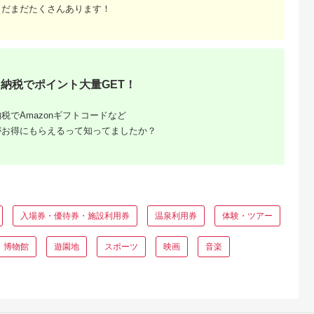
まだまだたくさんあります！
納税でポイント大量GET！
税でAmazonギフトコードなど
がお得にもらえるって知ってましたか？
入場券・優待券・施設利用券
温泉利用券
体験・ツアー
・博物館
遊園地
スポーツ
映画
音楽