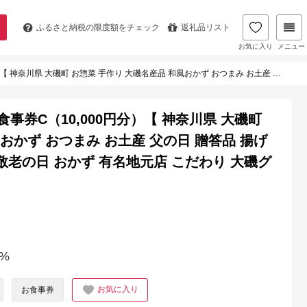
ふるさと納税の
限度額をチェック
返礼品リスト
お気に入り
メニュー
名産品 和風おかず おつまみ お土産 父の日 贈答品 揚げ物 母の日 ギフト お歳暮 食品 敬老の日 おかず 有名地元店 こだわり 大磯グルメ 】
お食事券C（10,000円分）【 神奈川県 大磯町
おかず おつまみ お土産 父の日 贈答品 揚げ
 敬老の日 おかず 有名地元店 こだわり 大磯グ
%
お気に入り
お食事券