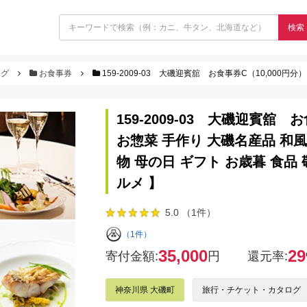
検索
ログ
お食事券
159-2009-03 大磯迎賓舘 お食事券C（10,000円分）【 神奈川県 大磯町 お惣菜 手作り 大磯
159-2009-03 大磯迎賓舘 
お惣菜 手作り 大磯名産品 和風
物 母の日 ギフト お歳暮 食品
ルメ 】
5.0 （1件）
（1件）
35,000
29
寄付金額:
円
還元率:
神奈川県 大磯町
旅行・チケット・カタログ