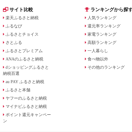
サイト比較
ランキングから探
楽天ふるさと納税
人気ランキング
ふるなび
還元率ランキング
ふるさとチョイス
家電ランキング
さとふる
高額ランキング
ふるさとプレミアム
一人暮らし
ANAのふるさと納税
食べ物以外
dショッピングふるさと
その他のランキング
納税百選
au PAY ふるさと納税
ふるさと本舗
ヤフーのふるさと納税
マイナビふるさと納税
ポイント還元キャンペー
ン