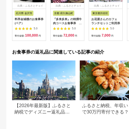
出典：ふるさとチョイ
出典：ふるさとチョイ
出典：ふるさとチョイ
ス
ス
ス
石川県 金沢市
京都 府久御山町
東京都渋谷区
料亭金城樓のお食事券
『多来多来』の特撰牛
お花屋さんのカフェ
(ペア）
肉コースお食事券 4
ランチセットご利用券
名様分【1131614】
5.0
5.0
5.0
100,000
72,000
7,000
寄付金額:
円
寄付金額:
円
寄付金額:
円
お食事券の返礼品に関連している記事の紹介
【2026年最新版】ふるさと
ふるさと納税、年収い
納税でディズニー返礼品は
で30万円寄付できる
もらえる？ホテル・チケッ
すめ返礼品も紹介
ト・公式グッズを徹底解説