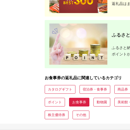
返礼品は
ふるさと
ふるさと納
ポイント
お食事券の返礼品に関連しているカテゴリ
カタログギフト
宿泊券・食事券
商品券
ポイント
お食事券
動物園
美術館
株主優待券
その他