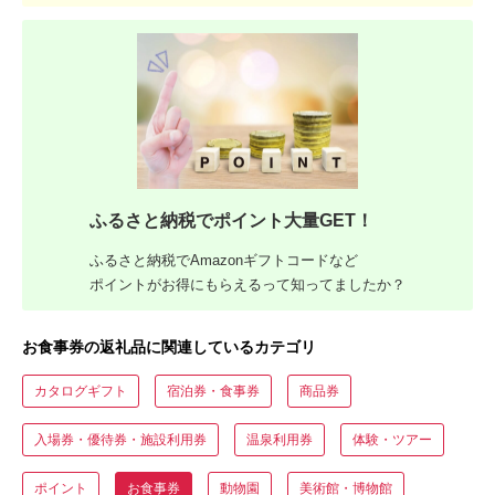
ふるさと納税でポイント大量GET！
ふるさと納税でAmazonギフトコードなど
ポイントがお得にもらえるって知ってましたか？
お食事券の返礼品に関連しているカテゴリ
カタログギフト
宿泊券・食事券
商品券
入場券・優待券・施設利用券
温泉利用券
体験・ツアー
ポイント
お食事券
動物園
美術館・博物館