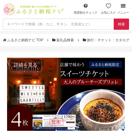
限度額をチェック
お気に入り
メニュー
検索
ふるさと納税ナビ TOP
返礼品検索
旅行・チケット・カタログ
詳細を見る