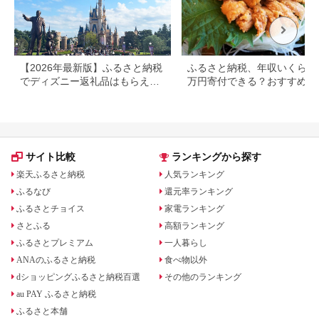
【2026年最新版】ふるさと納税
ふるさと納税、年収いくらで3
でディズニー返礼品はもらえ
万円寄付できる？おすすめ返
る？ホテル・チケット・公式グ
品も紹介
ッズを徹底解説
サイト比較
ランキングから探す
楽天ふるさと納税
人気ランキング
ふるなび
還元率ランキング
ふるさとチョイス
家電ランキング
さとふる
高額ランキング
ふるさとプレミアム
一人暮らし
ANAのふるさと納税
食べ物以外
dショッピングふるさと納税百選
その他のランキング
au PAY ふるさと納税
ふるさと本舗