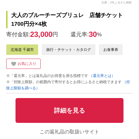
出典：JALふるさと納税
大人のブルーチーズブリュレ 店舗チケット
1700円分×4枚
23,000
30
寄付金額:
円
還元率:
%
北海道 千歳市
旅行・チケット・カタログ
お食事券
お気に入り
※「還元率」とは返礼品のお得度を測る指標です
（還元率とは）
※「控除上限額」の範囲内で寄付するとお得にふるさと納税できます
（控
除上限額を調べる）
詳細を見る
この返礼品の取扱いサイト