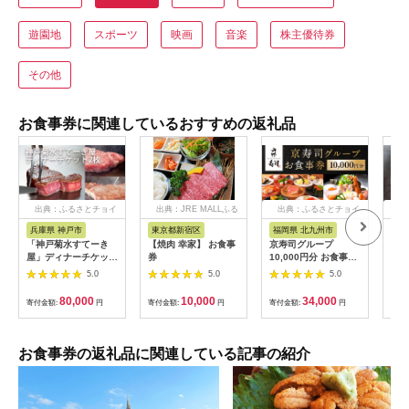
遊園地
スポーツ
映画
音楽
株主優待券
その他
お食事券に関連しているおすすめの返礼品
出典：ふるさとチョイ
出典：JRE MALLふる
出典：ふるさとチョイ
出
ス
さと納税
ス
兵庫県 神戸市
東京都新宿区
福岡県 北九州市
愛
「神戸菊水すてーき
【焼肉 幸家】 お食事
京寿司グループ
【 
屋」ディナーチケット
券
10,000円分 お食事券
レン
（2枚）
1000円×10枚 食事チ
テ 
5.0
5.0
5.0
ケット チケット 寿司
コー
福岡県 北九州市
様分
80,000
10,000
34,000
寄付金額:
円
寄付金額:
円
寄付金額:
円
寄付
お食事券の返礼品に関連している記事の紹介