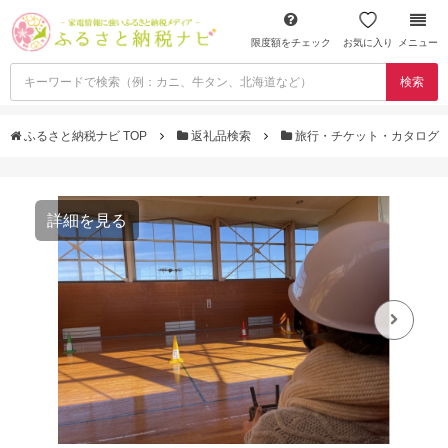
限度額をチェック
お気に入り
メニュー
検索
ふるさと納税ナビ TOP
返礼品検索
旅行・チケット・カタログ
詳細を見る