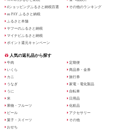
dショッピングふるさと納税百選
その他のランキング
au PAY ふるさと納税
ふるさと本舗
ヤフーのふるさと納税
マイナビふるさと納税
ポイント還元キャンペーン
人気の返礼品から探す
牛肉
定期便
いくら
商品券・金券
カニ
旅行券
うなぎ
家電・電化製品
うに
自転車
米
日用品
果物・フルーツ
化粧品
ビール
アクセサリー
菓子・スイーツ
その他
おせち