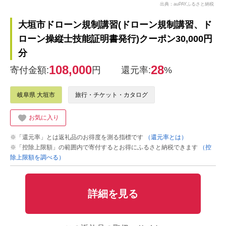
出典：auPAYふるさと納税
大垣市ドローン規制講習(ドローン規制講習、ド
ローン操縦士技能証明書発行)クーポン30,000円
分
108,000
28
寄付金額:
円
還元率:
%
岐阜県 大垣市
旅行・チケット・カタログ
お気に入り
※「還元率」とは返礼品のお得度を測る指標です
（還元率とは）
※「控除上限額」の範囲内で寄付するとお得にふるさと納税できます
（控
除上限額を調べる）
詳細を見る