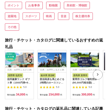
ポイント
お食事券
動物園
美術館・博物館
遊園地
スポーツ
映画
音楽
株主優待券
その他
旅行・チケット・カタログに関連しているおすすめの返
礼品
出典：auPAYふるさと納
出典：auPAYふるさと納
出典：auPAYふるさと納
税
税
税
長野県 塩尻市
栃木県 那須町
群馬県 富岡市
三
信州健康ランド ギフ
那須高原を馬とめぐる
富岡市ゴルフ場利用券
34
ト券（1000円券×9
2時間のホーストレッ
(90,000円相当額) ゴ
はら
枚） | 信州健康ランド
キング 外乗ペア利用
ルフ チケット 平日 土
肉御
5.0
5.0
5.0
サウナ 大浴場 ボディ
券【平日限定】チケッ
日 祝日 プレー券 関東
食事
ケア リラクゼーショ
ト 利用券 ペア 体験
群馬県 首都圏 F20E-
34,000
154,000
300,000
寄付金額:
円
寄付金額:
円
寄付金額:
円
寄付
ン 施設 宿泊 家族連れ
乗馬 初心者歓迎〔P-
350
長野県 塩尻市
100〕
旅行・チケット・カタログの返礼品に関連している記事