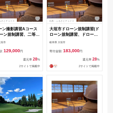
るさとチョイス
出典：ふるさとチョイス
ーン撮影講習Aコース
大垣市ドローン規制講習(ド
ローン規制講習、二等無
ローン規制講習、ドローン
空機操縦士取得)クーポ
操縦士技能証明書発行)クー
大垣市
岐阜県 大垣市
,000円分
ポン51,000円分
129,000
183,000
額:
円
寄付金額:
円
28
28
還元率
%
還元率
%
2サイトで掲載中
2サイトで掲載中