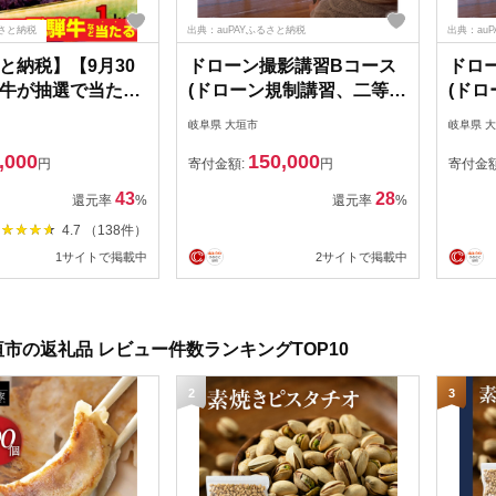
さと納税
出典：auPAYふるさと納税
出典：au
と納税】【9月30
ドローン撮影講習Bコース
ドロ
牛が抽選で当た
(ドローン規制講習、二等無
(ド
つぶあん 1kg（選
人航空機操縦士取得)クーポ
人航
岐阜県 大垣市
岐阜県 
かめ・かため）大
ン42,000円分
ン54
,000
150,000
込み あんこ 餡子
円
寄付金額:
円
寄付金
和菓子 小豆 松下製
43
28
還元率
%
還元率
%
阜県 大垣市 常温
4.7 （138件）
 人気 ランキング
1サイトで掲載中
2サイトで掲載中
市の返礼品 レビュー件数ランキングTOP10
2
3