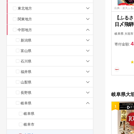
東北地方
出典：楽天ふる
【ふるさ
関東地方
日〆飛騨
中部地方
る】特選
岐阜県 大垣市
べる柔ら
新潟県
4
垣名水仕
寄付金額:
お菓子 
富山県
餡所 岐
石川県
4000円
福井県
山梨県
長野県
岐阜県大垣
岐阜県
1
岐阜県
岐阜市