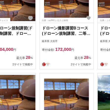
チョイス
出典：auPAYふるさと納税
出典：ふ
ローン規制講習(ド
ドローン撮影講習Bコース
ドロ
制講習、ドローン
(ドローン規制講習、二等無
(ド
能証明書発行)クー
人航空機操縦士取得)クーポ
人航
岐阜県 大垣市
岐阜県 
000円分
ン48,000円分
ン36
04,000
172,000
円
寄付金額:
円
寄付金
28
28
還元率
%
還元率
%
2サイトで掲載中
2サイトで掲載中