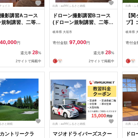
チョイス
出典：auPAYふるさと納税
出典：ふ
撮影講習Aコース
ドローン撮影講習Bコース
【関
ン規制講習、二等無
(ドローン規制講習、二等無
ブ】
操縦士取得)クーポ
人航空機操縦士取得)クーポ
150
岐阜県 大垣市
岐阜県 
0円分
ン27,000円分
40,000
97,000
円
寄付金額:
円
寄付金
28
28
還元率
%
還元率
%
2サイトで掲載中
2サイトで掲載中
ふるさと納税
出典：auPAYふるさと納税
出典：ふ
カントリークラ
マジオドライバーズスクー
ドロ