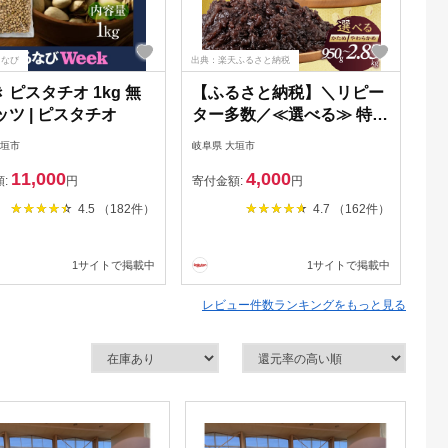
るなび
出典：楽天ふるさと納税
出典
 ピスタチオ 1kg 無
【ふるさと納税】＼リピー
【
ッツ | ピスタチオ
ター多数／≪選べる≫ 特選
★
つぶあん 北海道産 十勝 小
アー
大垣市
岐阜県 大垣市
岐阜
豆 100％ 使用 かため やわ
5k
11,000
4,000
らかめ 950g 2850g 大垣名
ン
額:
円
寄付金額:
円
寄
水 仕込み あんこ 餡子 お菓
無
4.5 （182件）
4.7 （162件）
子 和菓子 スイーツ 常温
使
4000円 四千 10000円 1万
ま
1サイトで掲載中
1サイトで掲載中
ポスト ネコポス 人気 ラン
ポ
キング 松下製餡所 岐阜県
店
レビュー件数ランキングをもっと見る
大垣市
県