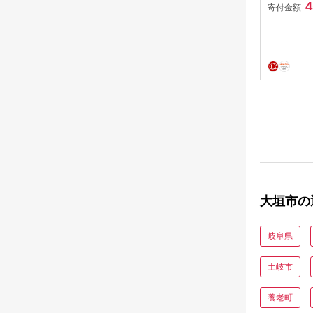
4
寄付金額:
大垣市の
岐阜県
土岐市
養老町