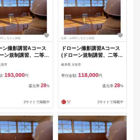
PAYふるさと納税
出典：auPAYふるさと納税
ーン撮影講習Aコース
ドローン撮影講習Aコース
ローン規制講習、二等無
(ドローン規制講習、二等無
空機操縦士取得)クーポ
人航空機操縦士取得)クーポ
大垣市
岐阜県 大垣市
,000円分
ン33,000円分
193,000
118,000
額:
円
寄付金額:
円
28
28
還元率
%
還元率
%
2サイトで掲載中
2サイトで掲載中