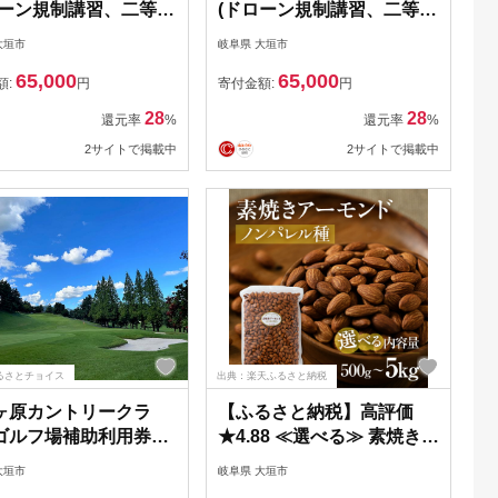
ローン規制講習、二等無
(ドローン規制講習、二等無
空機操縦士取得)クーポ
人航空機操縦士取得)クーポ
大垣市
岐阜県 大垣市
,000円分
ン18,000円分
65,000
65,000
額:
円
寄付金額:
円
28
28
還元率
%
還元率
%
2サイトで掲載中
2サイトで掲載中
るさとチョイス
出典：楽天ふるさと納税
ヶ原カントリークラ
【ふるさと納税】高評価
ゴルフ場補助利用券
★4.88 ≪選べる≫ 素焼き
0円分
アーモンド 500g 1kg 2kg
大垣市
岐阜県 大垣市
5kg 定期便 3回 6回 12回 ノ