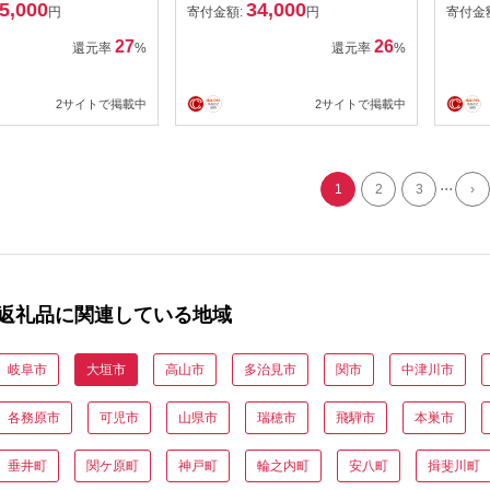
5,000
34,000
円
寄付金額:
円
寄付金
27
26
還元率
%
還元率
%
2サイトで掲載中
2サイトで掲載中
...
1
2
3
›
返礼品に関連している地域
岐阜市
大垣市
高山市
多治見市
関市
中津川市
各務原市
可児市
山県市
瑞穂市
飛騨市
本巣市
垂井町
関ケ原町
神戸町
輪之内町
安八町
揖斐川町