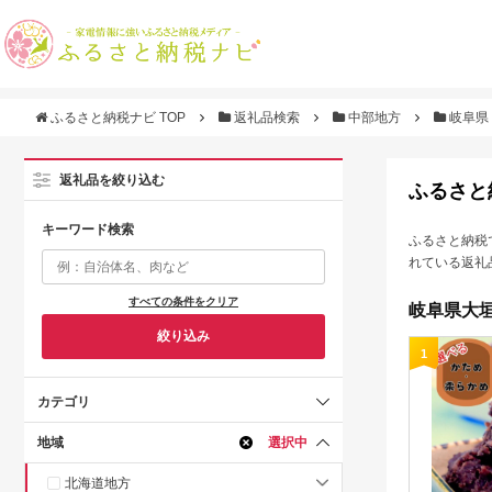
ふるさと納税ナビ TOP
返礼品検索
中部地方
岐阜県
返礼品を絞り込む
ふるさと
キーワード検索
ふるさと納税
れている返礼
すべての条件をクリア
岐阜県大垣
絞り込み
1
カテゴリ
地域
選択中
北海道地方