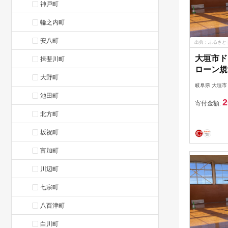
神戸町
輪之内町
安八町
出典：ふるさと
大垣市ド
揖斐川町
ローン規
大野町
操縦士技
岐阜県 大垣市
ポン57,
池田町
2
寄付金額:
北方町
坂祝町
富加町
川辺町
七宗町
八百津町
白川町