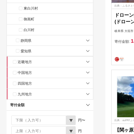
出典：ふるさと
東白川村
ドローン
御嵩町
(ドロー
人航空機
白川村
岐阜県 大垣市
ン39,00
1
静岡県
寄付金額:
愛知県
近畿地方
中国地方
四国地方
九州地方
寄付金額
円〜
出典：auPAY
【関ヶ原
円