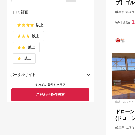
ブ】ゴル
30000
口コミ評価
岐阜県 大垣市
1
寄付金額:
以上
以上
以上
以上
ポータルサイト
すべての条件をクリア
こだわり条件検索
出典：ふるさと
ドローン
(ドロー
人航空機
岐阜県 大垣市
ン12,00