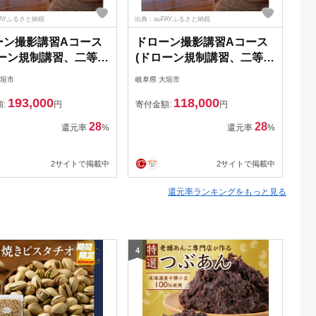
PAYふるさと納税
出典：auPAYふるさと納税
出典
ーン撮影講習Aコース
ドローン撮影講習Aコース
大
ローン規制講習、二等無
(ドローン規制講習、二等無
ロ
空機操縦士取得)クーポ
人航空機操縦士取得)クーポ
操
大垣市
岐阜県 大垣市
岐阜
,000円分
ン33,000円分
ポ
193,000
118,000
額:
円
寄付金額:
円
寄
28
28
還元率
%
還元率
%
2サイトで掲載中
2サイトで掲載中
還元率ランキングをもっと見る
4
5