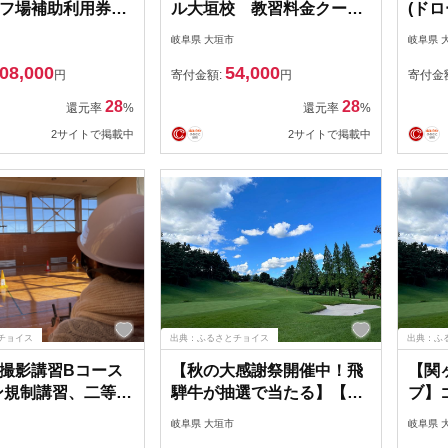
フ場補助利用券
ル大垣校 教習料金クーポ
(ド
円分
ン 15,000円分
人航
岐阜県 大垣市
岐阜県 
ン18
08,000
54,000
円
寄付金額:
円
寄付金
28
28
還元率
%
還元率
%
2サイトで掲載中
2サイトで掲載中
チョイス
出典：ふるさとチョイス
出典：ふ
撮影講習Bコース
【秋の大感謝祭開催中！飛
【関
ン規制講習、二等無
騨牛が抽選で当たる】【関
ブ】
操縦士取得)クーポ
ヶ原カントリークラブ】ゴ
300
岐阜県 大垣市
岐阜県 
0円分
ルフ場補助利用券9000円分