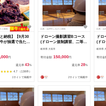
さと納税
出典：auPAYふるさと納税
出典：au
と納税】【9月30
ドローン撮影講習Bコース
ドロ
牛が抽選で当た
(ドローン規制講習、二等無
(ド
つぶあん 1kg（選
人航空機操縦士取得)クーポ
人航
岐阜県 大垣市
岐阜県 
かめ・かため）大
ン42,000円分
ン54
,000
150,000
込み あんこ 餡子
円
寄付金額:
円
寄付金
和菓子 小豆 松下製
43
28
還元率
%
還元率
%
阜県 大垣市 常温
4.7 （138件）
 人気 ランキング
1サイトで掲載中
2サイトで掲載中