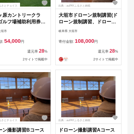
るさとチョイス
出典：auPAYふるさと納税
ヶ原カントリークラ
大垣市ドローン規制講習(ド
ゴルフ場補助利用券
ローン規制講習、ドローン
00円分
操縦士技能証明書発行)クー
大垣市
岐阜県 大垣市
ポン30,000円分
54,000
108,000
額:
円
寄付金額:
円
28
28
還元率
%
還元率
%
2サイトで掲載中
2サイトで掲載中
るさとチョイス
出典：auPAYふるさと納税
ーン撮影講習Bコース
ドローン撮影講習Aコース