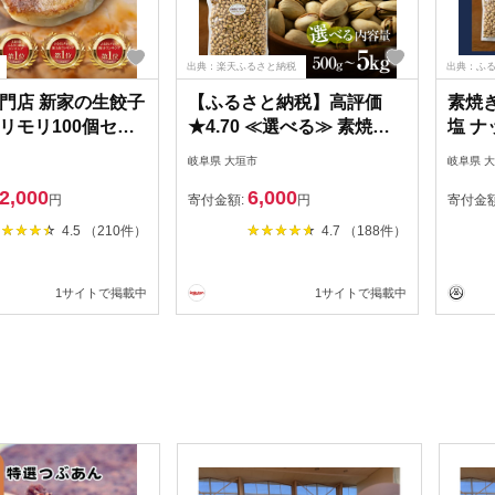
出典：楽天ふるさと納税
出典：ふ
門店 新家の生餃子
【ふるさと納税】高評価
素焼き
リモリ100個セッ
★4.70 ≪選べる≫ 素焼き
塩 ナ
ピスタチオ 500g 1kg 2kg
岐阜県 大垣市
岐阜県 
5kg 定期便 3回 6回 12回 ロ
2,000
6,000
ースト 焙煎 無塩 食塩不使
円
寄付金額:
円
寄付金
用 食用油不使用 常温 おつ
4.5 （210件）
4.7 （188件）
まみ 無塩 ナッツ 人気 ラン
キング ポスト 投函 ネコポ
1サイトで掲載中
1サイトで掲載中
ス 6000円 6千円 稲葉商店
ナッツ＆ビーンズ 岐阜県
大垣市