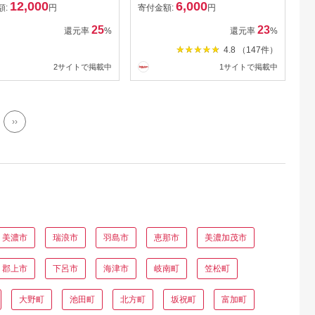
12,000
6,000
ンパレル種 ロースト 焙煎
額:
円
寄付金額:
円
無塩 食塩不使用 食用油不
25
23
還元率
%
還元率
%
使用 ナッツ 防災 常備 おつ
4.8 （147件）
まみ 常温 人気 ポスト ネコ
2サイトで掲載中
1サイトで掲載中
ポス 6000円 6千円 稲葉商
店 ナッツ＆ビーンズ 岐阜
県 大垣市
››
美濃市
瑞浪市
羽島市
恵那市
美濃加茂市
郡上市
下呂市
海津市
岐南町
笠松町
大野町
池田町
北方町
坂祝町
富加町