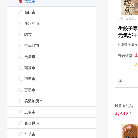
大垣市
高山市
出典：ふるなび
多治見市
生餃子専
関市
元気がモ
ト
岐阜県 大垣市
中津川市
1
寄付金額:
美濃市
瑞浪市
羽島市
恵那市
美濃加茂市
対象返礼品
土岐市
3,232
件
各務原市
可児市