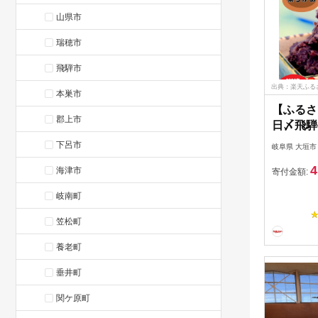
山県市
瑞穂市
飛騨市
出典：楽天ふる
本巣市
【ふるさ
郡上市
日〆飛騨
る】特選
下呂市
岐阜県 大垣市
べる柔ら
4
海津市
垣名水仕
寄付金額:
お菓子 
岐南町
餡所 岐
4000円
笠松町
養老町
垂井町
関ケ原町