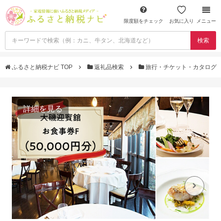
限度額をチェック
お気に入り
メニュー
検索
ふるさと納税ナビ TOP
返礼品検索
旅行・チケット・カタログ
詳細を見る