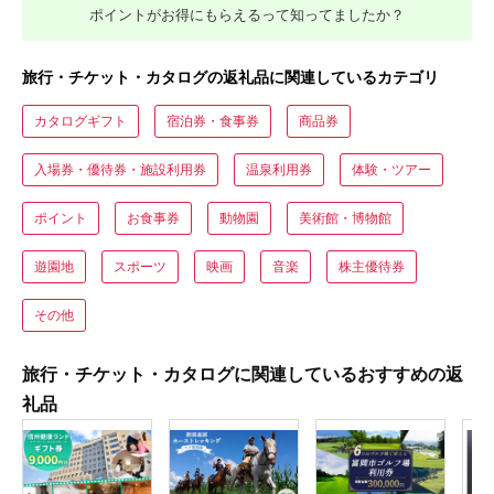
ポイントがお得にもらえるって知ってましたか？
旅行・チケット・カタログの返礼品に関連しているカテゴリ
カタログギフト
宿泊券・食事券
商品券
入場券・優待券・施設利用券
温泉利用券
体験・ツアー
ポイント
お食事券
動物園
美術館・博物館
遊園地
スポーツ
映画
音楽
株主優待券
その他
旅行・チケット・カタログに関連しているおすすめの返
礼品