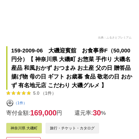
出典：ふるさとプレミアム
159-2009-06 大磯迎賓舘 お食事券F（50,000
円分）【 神奈川県 大磯町 お惣菜 手作り 大磯名
産品 和風おかず おつまみ お土産 父の日 贈答品
揚げ物 母の日 ギフト お歳暮 食品 敬老の日 おか
ず 有名地元店 こだわり 大磯グルメ 】
5.0 （1件）
（1件）
169,000
30
寄付金額:
円
還元率:
%
神奈川県 大磯町
旅行・チケット・カタログ