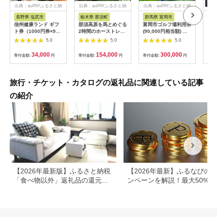
出典：auPAYふるさと納
出典：auPAYふるさと納
出典：auPAYふるさと納
税
税
税
長野県 塩尻市
栃木県 那須町
群馬県 富岡市
三
信州健康ランド ギフ
那須高原を馬とめぐる
富岡市ゴルフ場利用券
34
ト券（1000円券×9
2時間のホーストレッ
(90,000円相当額) ゴ
はら
枚） | 信州健康ランド
キング 外乗ペア利用
ルフ チケット 平日 土
肉御
5.0
5.0
5.0
サウナ 大浴場 ボディ
券【平日限定】チケッ
日 祝日 プレー券 関東
食事
ケア リラクゼーショ
ト 利用券 ペア 体験
群馬県 首都圏 F20E-
34,000
154,000
300,000
寄付金額:
円
寄付金額:
円
寄付金額:
円
寄付
ン 施設 宿泊 家族連れ
乗馬 初心者歓迎〔P-
350
長野県 塩尻市
100〕
旅行・チケット・カタログの返礼品に関連している記事
の紹介
【2026年最新版】ふるさと納税
【2026年最新】ふるなびの
「食べ物以外」返礼品の還元率
ンペーンを解説！最大50%還
ランキング！
も