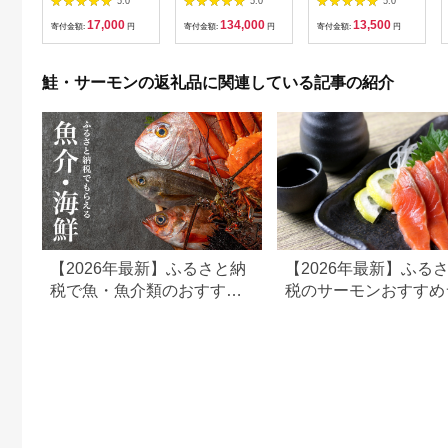
5.0
5.0
5.0
身 海鮮丼 さーもん サ
スライス 鮭 しゃけ 塩
17,000
134,000
13,500
ラダ カルパッチョ 鮭
引
寄付金額:
円
寄付金額:
円
寄付金額:
円
さけ シャケ しゃけ 人
気 小分け 冷凍 スピー
ド発送】 015B499
鮭・サーモンの返礼品に関連している記事の紹介
【2026年最新】ふるさと納
【2026年最新】ふる
税で魚・魚介類のおすすめ
税のサーモンおすすめ
返礼品ランキング
キング｜還元率・人気
品を比較