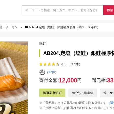
検索
鮭・サーモン
AB204.定塩（塩鮭）銀鮭極厚切身（約１．２キロ）
銀鮭
AB204.定塩（塩鮭）銀鮭極
4.5 （37件）
（37件）
12,000
33
寄付金額:
円
還元率:
福岡県 新宮町
魚介類・海産物
鮭・サ
※「還元率」とは返礼品のお得度を測る指標です
（還
※「控除上限額」の範囲内で寄付するとお得にふるさ