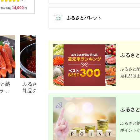
5.0
5.0
5.0
知 土佐 久礼 かつお
鮭 サーモン 銀鮭 銀王
パックを冷凍便でお届
14,000
35,000
13,000
2
カツオ 鰹 たたき タタ
刺身用 定塩 切身 海鮮
け【1460519】
寄付金額:
円
寄付金額:
円
寄付金額:
円
寄付金額:
キ 海鮮 魚 刺身 【株
魚 美味しい 人気 送料
式会社ジャパンダイニ
無料 【配送不可地
ふるさとパレット
ング】 [ATHR001]
域：離島】
【1312833】
ふるさと
ふるさと
返礼品は
さと納
ふるさと納税「魚介類」返
【47都道府県の特
ラン
礼品の還元率ランキング！
るさと納税おすす
返礼
切り身や詰め合わせ、定期
品！
便も
ふるさと
ふるさと納
ポイント