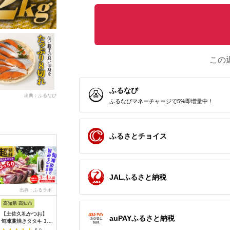
この
ふるなび
出典：ふるなび
ふるなびマネーチャージで5%即増量中！
ふるさとチョイス
JALふるさと納税
出典：ふるラボ
出典：楽天ふるさと納
出典：ふるさとチョイ
出
税
ス
高知県 高知市
宮城県 女川町
山梨県 山梨市
新潟県
【土佐久礼かつお】
【ふるさと納税】養殖
希少!ご当地サーモン
【永徳 鮭
auPAYふるさと納税
旬凍藁焼きタタキ 3〜
銀鮭「銀王」刺身用サ
「富士の介」(刺
鮭切身 2切
4人前（約400g） / 高
クと定塩切身セット_
身)240g(80g×3)少量