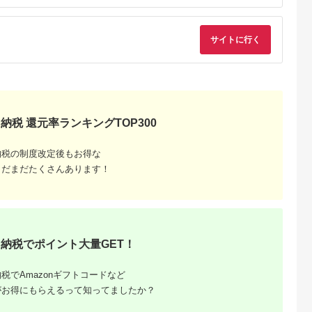
5.0
5.0
5.0
5.0
ク おつまみ ご飯のお
ンセット 山育ち サー
4,000
11,000
18,000
16,000
供 新潟県 新潟市 しゃ
モン フィレ スモーク
円
寄付金額:
円
寄付金額:
円
寄付金額:
円
け
サーモン 刺身 サラダ
におすすめ
サイトに行く
納税 還元率ランキングTOP300
納税の制度改定後もお得な
まだまだたくさんあります！
産品】ふ
め特産
納税でポイント大量GET！
税でAmazonギフトコードなど
がお得にもらえるって知ってましたか？