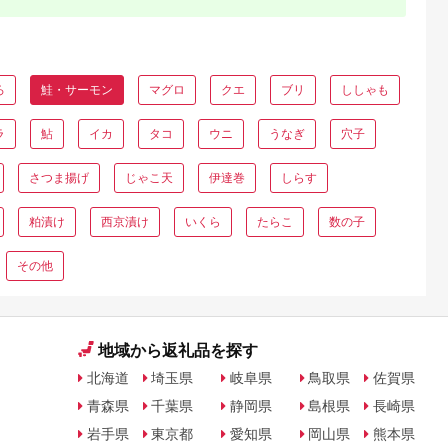
ろ
鮭・サーモン
マグロ
クエ
ブリ
ししゃも
ラ
鮎
イカ
タコ
ウニ
うなぎ
穴子
さつま揚げ
じゃこ天
伊達巻
しらす
粕漬け
西京漬け
いくら
たらこ
数の子
その他
地域から返礼品を探す
北海道
埼玉県
岐阜県
鳥取県
佐賀県
青森県
千葉県
静岡県
島根県
長崎県
岩手県
東京都
愛知県
岡山県
熊本県