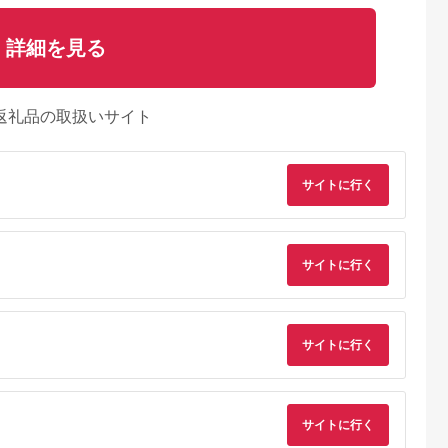
詳細を見る
返礼品の取扱いサイト
サイトに行く
サイトに行く
サイトに行く
典：ふるなび
出典：ふるなび
出典：楽天ふるさと納
出典：ふるな
税
新潟県 新潟市
広島県 北広島町
北海道 小樽市
乃蔵】 塩引
加島屋の味覚 中ビン
【ふるさと納税】芸北
自家製 ルイベ 醤油漬
サイトに行く
×5
2本セット (さけ茶
サーモン 計500g 骨取
け 150g×3瓶 合計
漬・切干漬) 鮭フレー
りフィレ＆冷燻サーモ
450g