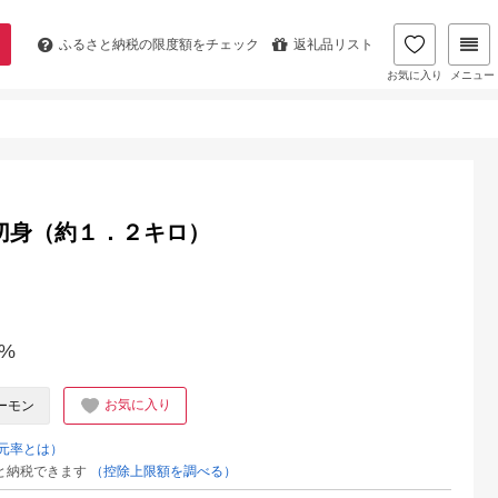
ふるさと納税の
限度額をチェック
返礼品リスト
お気に入り
メニュー
厚切身（約１．２キロ）
%
お気に入り
ーモン
元率とは）
と納税できます
（控除上限額を調べる）