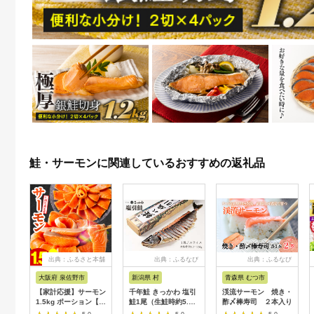
鮭・サーモンに関連しているおすすめの返礼品
出典：ふるさと本舗
出典：ふるなび
出典：ふるなび
大阪府 泉佐野市
新潟県 村
青森県 むつ市
【家計応援】サーモン
千年鮭 きっかわ 塩引
渓流サーモン 焼き・
1.5kg ポーション【訳
鮭1尾（生鮭時約5.2
酢〆棒寿司 ２本入り
あり サイズ不揃い 刺
～5.5kg）1034018