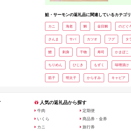
鮭・サーモンの返礼品に関連しているカテゴリ
カニ
海老
鯛
金目鯛
のどぐ
さんま
サバ
カツオ
フグ
タ
鱧
刺身
干物
寿司
かまぼこ
ちりめん
ひじき
もずく
味噌漬け
筋子
明太子
からすみ
キャビア
す
人気の返礼品から探す
牛肉
定期便
いくら
商品券・金券
カニ
旅行券