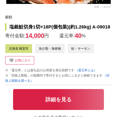
出典：ふるなび
銀鮭
塩銀鮭切身1切×18P(個包装)(約1.26kg) A-09018
14,000
40
寄付金額:
円
還元率:
%
北海道 根室市
魚介類・海産物
鮭・サーモン
お気に入り
※「還元率」とは返礼品のお得度を測る指標です
（還元率とは）
※「控除上限額」の範囲内で寄付するとお得にふるさと納税できます
（控
除上限額を調べる）
詳細を見る