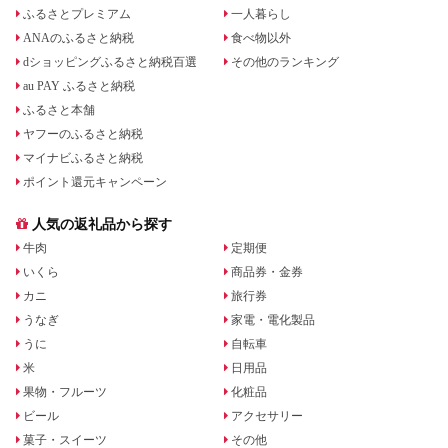
ふるさとプレミアム
一人暮らし
ANAのふるさと納税
食べ物以外
dショッピングふるさと納税百選
その他のランキング
au PAY ふるさと納税
ふるさと本舗
ヤフーのふるさと納税
マイナビふるさと納税
ポイント還元キャンペーン
人気の返礼品から探す
牛肉
定期便
いくら
商品券・金券
カニ
旅行券
うなぎ
家電・電化製品
うに
自転車
米
日用品
果物・フルーツ
化粧品
ビール
アクセサリー
菓子・スイーツ
その他