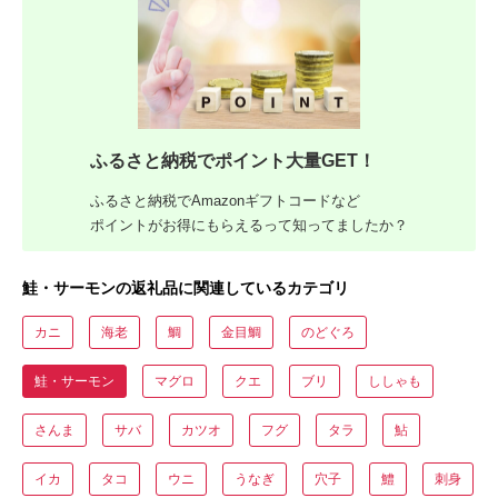
ふるさと納税でポイント大量GET！
ふるさと納税でAmazonギフトコードなど
ポイントがお得にもらえるって知ってましたか？
鮭・サーモンの返礼品に関連しているカテゴリ
カニ
海老
鯛
金目鯛
のどぐろ
鮭・サーモン
マグロ
クエ
ブリ
ししゃも
さんま
サバ
カツオ
フグ
タラ
鮎
イカ
タコ
ウニ
うなぎ
穴子
鱧
刺身