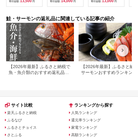
13,500
14,000
13,000
寄付金額:
円
寄付金額:
円
寄付金額:
円
寄付
キ 海鮮 魚 刺身 【株
[AQ
式会社ジャパンダイニ
ーモ
ング】 [ATHR001]
ーモ
モン
鮭・サーモンの返礼品に関連している記事の紹介
取り
類 
ダ 
ムチ
チ 
ィー
ト 
【2026年最新】ふるさと納税で
【2026年最新】ふるさと納
魚・魚介類のおすすめ返礼品ラ
サーモンおすすめランキング
ンキング
還元率・人気返礼品を比較
サイト比較
ランキングから探す
楽天ふるさと納税
人気ランキング
ふるなび
還元率ランキング
ふるさとチョイス
家電ランキング
さとふる
高額ランキング