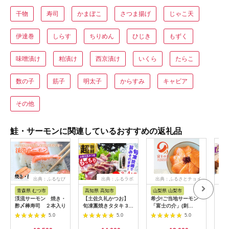
干物
寿司
かまぼこ
さつま揚げ
じゃこ天
伊達巻
しらす
ちりめん
ひじき
もずく
味噌漬け
粕漬け
西京漬け
いくら
たらこ
数の子
筋子
明太子
からすみ
キャビア
その他
鮭・サーモンに関連しているおすすめの返礼品
出典：ふるなび
出典：ふるラボ
出典：ふるさとチョイ
出
ス
青森県 むつ市
高知県 高知市
山梨県 山梨市
滋
渓流サーモン 焼き・
【土佐久礼かつお】
希少!ご当地サーモン
【訳
酢〆棒寿司 ２本入り
旬凍藁焼きタタキ 3〜
「富士の介」(刺
ン 
4人前（約400g） / 高
身)240g(80g×3)少量
ン 
5.0
5.0
5.0
知 土佐 久礼 かつお
パックを冷凍便でお届
10
カツオ 鰹 たたき タタ
け【1460519】
市/