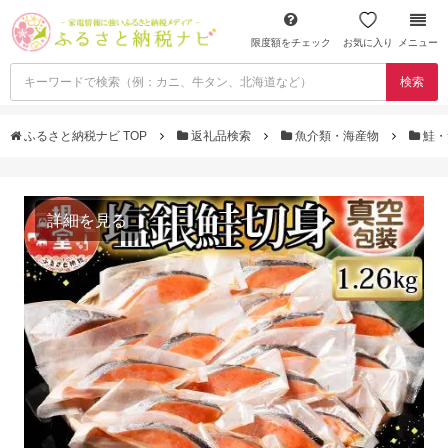
限度額をチェック
お気に入り
メニュー
検索
ふるさと納税ナビ TOP
返礼品検索
魚介類・海産物
鮭・
詳細を見る