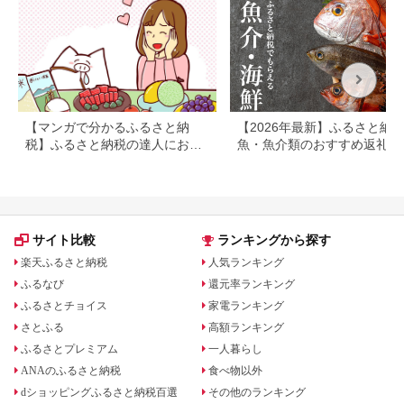
【マンガで分かるふるさと納
【2026年最新】ふるさと納
税】ふるさと納税の達人におす
魚・魚介類のおすすめ返礼品
すめ返礼品を聞いてみた
ンキング
サイト比較
ランキングから探す
楽天ふるさと納税
人気ランキング
ふるなび
還元率ランキング
ふるさとチョイス
家電ランキング
さとふる
高額ランキング
ふるさとプレミアム
一人暮らし
ANAのふるさと納税
食べ物以外
dショッピングふるさと納税百選
その他のランキング