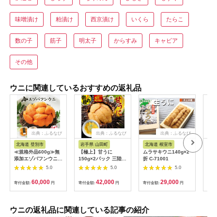
味噌漬け
粕漬け
西京漬け
いくら
たらこ
数の子
筋子
明太子
からすみ
キャビア
その他
ウニに関連しているおすすめの返礼品
出典：ふるなび
出典：ふるなび
出典：ふるなび
北海道 登別市
岩手県 山田町
北海道 根室市
岩
≪規格外品600g≫無
【極上】甘うに
ムラサキウニ140g×2
生う
添加エゾバフンウニ塩
150g×2パック 三陸産
折 C-71001
60g
水パック600g B 23年
川石水産 【2027年4
5.0
5.0
5.0
10月下旬～11月下旬
月以降発送】 国産 三
陸山田 岩手県 山田町
60,000
42,000
29,000
寄付金額:
円
寄付金額:
円
寄付金額:
円
寄付
三陸 旬 うに 無添加
ウニ 雲丹 うに丼 無添
加ウニ キタムラサキ
ウニ 特選 ミョウバン
ウニの返礼品に関連している記事の紹介
不使用