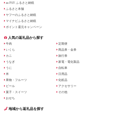
au PAY ふるさと納税
ふるさと本舗
ヤフーのふるさと納税
マイナビふるさと納税
ポイント還元キャンペーン
人気の返礼品から探す
牛肉
定期便
いくら
商品券・金券
カニ
旅行券
うなぎ
家電・電化製品
うに
自転車
米
日用品
果物・フルーツ
化粧品
ビール
アクセサリー
菓子・スイーツ
その他
おせち
地域から返礼品を探す