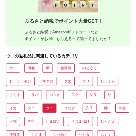
ふるさと納税でポイント大量GET！
ふるさと納税でAmazonギフトコードなど
ポイントがお得にもらえるって知ってましたか？
ウニの返礼品に関連しているカテゴリ
カニ
海老
鯛
金目鯛
のどぐろ
鮭・サーモン
マグロ
クエ
ブリ
ししゃも
さんま
サバ
カツオ
フグ
タラ
鮎
イカ
タコ
ウニ
うなぎ
穴子
鱧
刺身
干物
寿司
かまぼこ
さつま揚げ
じゃこ天
伊達巻
しらす
ちりめん
ひじき
もずく