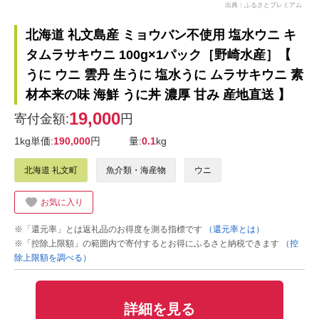
出典：ふるさとプレミアム
北海道 礼文島産 ミョウバン不使用 塩水ウニ キ
タムラサキウニ 100g×1パック［野崎水産］【
うに ウニ 雲丹 生うに 塩水うに ムラサキウニ 素
材本来の味 海鮮 うに丼 濃厚 甘み 産地直送 】
19,000
寄付金額:
円
1kg単価:
190,000
円
量:
0.1
kg
北海道 礼文町
魚介類・海産物
ウニ
お気に入り
※「還元率」とは返礼品のお得度を測る指標です
（還元率とは）
※「控除上限額」の範囲内で寄付するとお得にふるさと納税できます
（控
除上限額を調べる）
詳細を見る