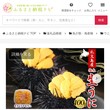
限度額をチェック
お気に入り
メニュー
検索
ふるさと納税ナビ TOP
返礼品検索
魚介類・海産物
ウ
詳細を見る