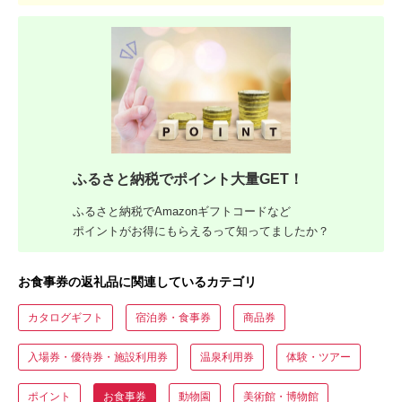
ふるさと納税でポイント大量GET！
ふるさと納税でAmazonギフトコードなど
ポイントがお得にもらえるって知ってましたか？
お食事券の返礼品に関連しているカテゴリ
カタログギフト
宿泊券・食事券
商品券
入場券・優待券・施設利用券
温泉利用券
体験・ツアー
ポイント
お食事券
動物園
美術館・博物館