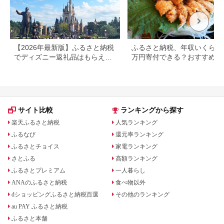
【2026年最新版】ふるさと納税
ふるさと納税、年収いくらで3
でディズニー返礼品はもらえ
万円寄付できる？おすすめ返
る？ホテル・チケット・公式グ
品も紹介
ッズを徹底解説
サイト比較
ランキングから探す
楽天ふるさと納税
人気ランキング
ふるなび
還元率ランキング
ふるさとチョイス
家電ランキング
さとふる
高額ランキング
ふるさとプレミアム
一人暮らし
ANAのふるさと納税
食べ物以外
dショッピングふるさと納税百選
その他のランキング
au PAY ふるさと納税
ふるさと本舗