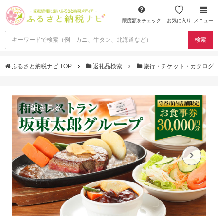
限度額をチェック
お気に入り
メニュー
検索
ふるさと納税ナビ TOP
返礼品検索
旅行・チケット・カタログ
詳細を見る