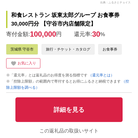
出典：ふるさとチョイス
和食レストラン 坂東太郎グループ お食事券
30,000円分 【守谷市内店舗限定】
100,000
30
寄付金額:
円
還元率:
%
茨城県 守谷市
旅行・チケット・カタログ
お食事券
お気に入り
※「還元率」とは返礼品のお得度を測る指標です
（還元率とは）
※「控除上限額」の範囲内で寄付するとお得にふるさと納税できます
（控
除上限額を調べる）
詳細を見る
この返礼品の取扱いサイト