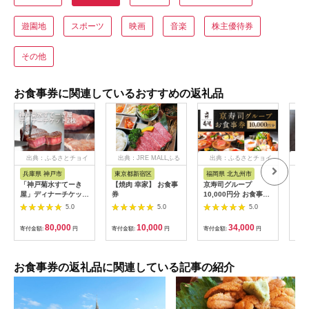
遊園地
スポーツ
映画
音楽
株主優待券
その他
お食事券に関連しているおすすめの返礼品
出典：ふるさとチョイ
出典：JRE MALLふる
出典：ふるさとチョイ
出
ス
さと納税
ス
兵庫県 神戸市
東京都新宿区
福岡県 北九州市
愛
「神戸菊水すてーき
【焼肉 幸家】 お食事
京寿司グループ
【 
屋」ディナーチケット
券
10,000円分 お食事券
レン
（2枚）
1000円×10枚 食事チ
テ 
5.0
5.0
5.0
ケット チケット 寿司
コー
福岡県 北九州市
様分
80,000
10,000
34,000
寄付金額:
円
寄付金額:
円
寄付金額:
円
寄付
お食事券の返礼品に関連している記事の紹介