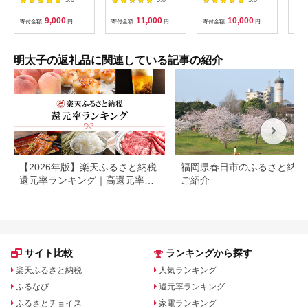
5.0
5.0
5.0
ク） 3G11-S
地域：離島】
不可地域（伊豆・小笠
切れ子 辛子
原諸島）配送不可】 |
口 
9,000
11,000
10,000
寄付金額:
円
寄付金額:
円
寄付金額:
円
寄付
緊急支援
子 
物 
まみ
お供
明太子の返礼品に関連している記事の紹介
岡県
品 
り寄
ルメ
_KH
【2026年版】楽天ふるさと納税
福岡県春日市のふるさと納税
還元率ランキング｜高還元率返
ご紹介
礼品をジャンル別に比較
サイト比較
ランキングから探す
楽天ふるさと納税
人気ランキング
ふるなび
還元率ランキング
ふるさとチョイス
家電ランキング