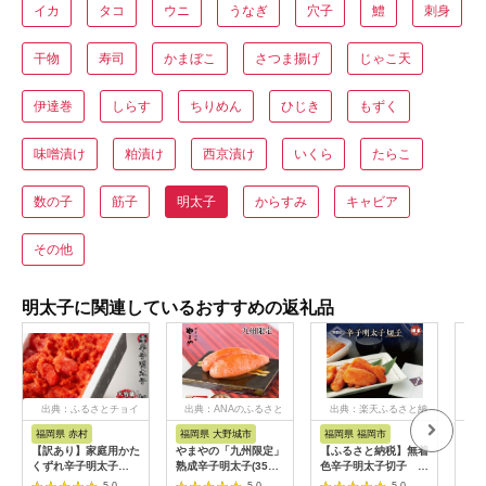
イカ
タコ
ウニ
うなぎ
穴子
鱧
刺身
干物
寿司
かまぼこ
さつま揚げ
じゃこ天
伊達巻
しらす
ちりめん
ひじき
もずく
味噌漬け
粕漬け
西京漬け
いくら
たらこ
数の子
筋子
明太子
からすみ
キャビア
その他
明太子に関連しているおすすめの返礼品
出典：ふるさとチョイ
出典：ANAのふるさと
出典：楽天ふるさと納
ス
納税
税
福岡県 赤村
福岡県 大野城市
福岡県 福岡市
福
【訳あり】家庭用かた
やまやの「九州限定」
【ふるさと納税】無着
平塚
くずれ辛子明太子
熟成辛子明太子(350g)
色辛子明太子切子
子（
1000g（500g×2パッ
(大野城市)【配送不可
110g×3個【クール便
塚 