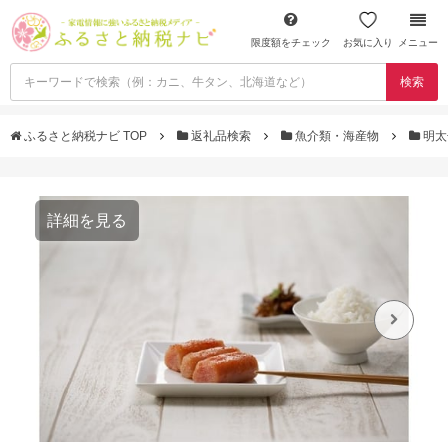
限度額をチェック
お気に入り
メニュー
検索
ふるさと納税ナビ TOP
返礼品検索
魚介類・海産物
明太
詳細を見る