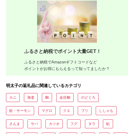
ふるさと納税でポイント大量GET！
ふるさと納税でAmazonギフトコードなど
ポイントがお得にもらえるって知ってましたか？
明太子の返礼品に関連しているカテゴリ
カニ
海老
鯛
金目鯛
のどぐろ
鮭・サーモン
マグロ
クエ
ブリ
ししゃも
さんま
サバ
カツオ
フグ
タラ
鮎