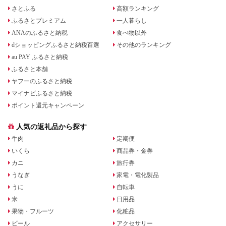
さとふる
高額ランキング
ふるさとプレミアム
一人暮らし
ANAのふるさと納税
食べ物以外
dショッピングふるさと納税百選
その他のランキング
au PAY ふるさと納税
ふるさと本舗
ヤフーのふるさと納税
マイナビふるさと納税
ポイント還元キャンペーン
人気の返礼品から探す
牛肉
定期便
いくら
商品券・金券
カニ
旅行券
うなぎ
家電・電化製品
うに
自転車
米
日用品
果物・フルーツ
化粧品
ビール
アクセサリー