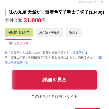
出典：ふるさとチョイス
味の丸屋 天然だし無着色辛子明太子切子(1340g)
31,000
寄付金額:
円
福岡県 北九州市
魚介類・海産物
明太子
お気に入り
※「還元率」とは返礼品のお得度を測る指標です
（還元率とは）
※「控除上限額」の範囲内で寄付するとお得にふるさと納税できます
（控
除上限額を調べる）
詳細を見る
この返礼品の取扱いサイト