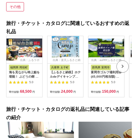
その他
旅行・チケット・カタログに関連しているおすすめの返
礼品
出典：ふるラボ
出典：楽天ふるさと納
出典：auPAYふるさと納
出典
税
税
福岡県 岡垣町
兵庫県 太子町
群馬県 富岡市
長
海を見ながら特上鮨を
【ふるさと納税】ホテ
富岡市ゴルフ場利用券
旅行
堪能！ ぶどうの樹 鮨
ルdeデイキャンプ体
(45,000円相当額) ゴ
運転
屋台ペア お食事券 海
験チケット
ルフ チケット 平日 土
列車
5.0
5.0
5.0
鮮 海 屋台 食事 ペア
【1364991】
日 祝日 プレー券 関東
験 
福岡県 岡垣町
群馬県 首都圏 F20E-
列車
68,500
24,000
150,000
寄付金額:
円
寄付金額:
円
寄付金額:
円
寄付
382
ども
県
旅行・チケット・カタログの返礼品に関連している記事
の紹介