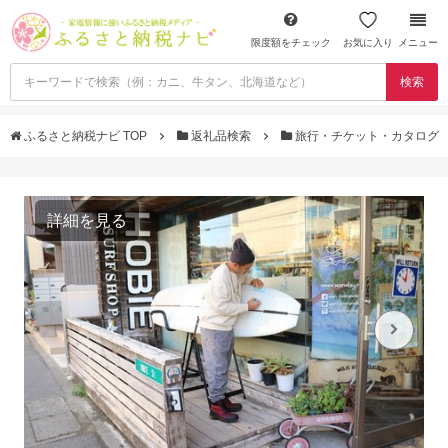
限度額をチェック
お気に入り
メニュー
検索
ふるさと納税ナビ TOP
返礼品検索
旅行・チケット・カタログ
詳細を見る