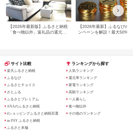
【2026年最新版】ふるさと納税
【2026年最新】ふるなびの
「食べ物以外」返礼品の還元率
ンペーンを解説！最大50%還
ランキング！
も
サイト比較
ランキングから探す
楽天ふるさと納税
人気ランキング
ふるなび
還元率ランキング
ふるさとチョイス
家電ランキング
さとふる
高額ランキング
ふるさとプレミアム
一人暮らし
ANAのふるさと納税
食べ物以外
dショッピングふるさと納税百選
その他のランキング
au PAY ふるさと納税
ふるさと本舗