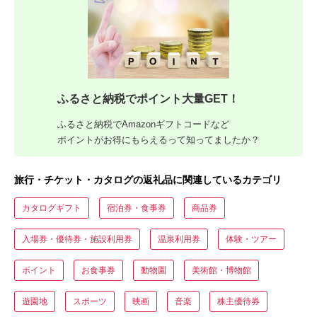
ふるさと納税でポイント大量GET！
ふるさと納税でAmazonギフトコードなど
ポイントがお得にもらえるって知ってましたか？
旅行・チケット・カタログの返礼品に関連しているカテゴリ
カタログギフト
宿泊券・食事券
商品券
入場券・優待券・施設利用券
温泉利用券
体験・ツアー
ポイント
お食事券
動物園
美術館・博物館
遊園地
スポーツ
映画
音楽
株主優待券