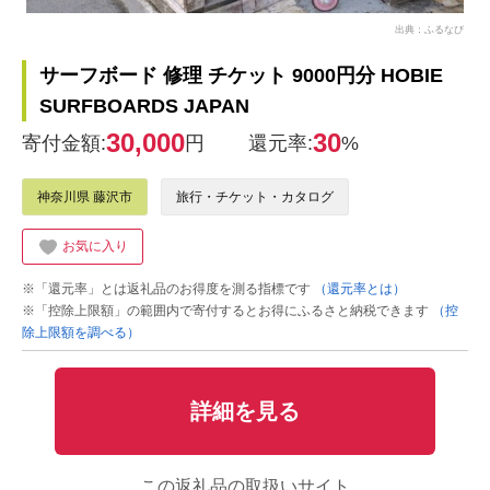
出典：ふるなび
サーフボード 修理 チケット 9000円分 HOBIE
SURFBOARDS JAPAN
30,000
30
寄付金額:
円
還元率:
%
神奈川県 藤沢市
旅行・チケット・カタログ
お気に入り
※「還元率」とは返礼品のお得度を測る指標です
（還元率とは）
※「控除上限額」の範囲内で寄付するとお得にふるさと納税できます
（控
除上限額を調べる）
詳細を見る
この返礼品の取扱いサイト