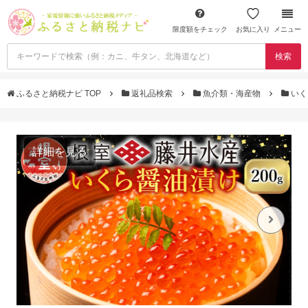
限度額をチェック
お気に入り
メニュー
検索
ふるさと納税ナビ TOP
返礼品検索
魚介類・海産物
いく
詳細を見る