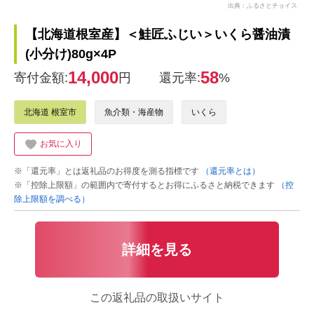
出典：ふるさとチョイス
【北海道根室産】＜鮭匠ふじい＞いくら醤油漬
(小分け)80g×4P
14,000
58
寄付金額:
円
還元率:
%
北海道 根室市
魚介類・海産物
いくら
お気に入り
※「還元率」とは返礼品のお得度を測る指標です
（還元率とは）
※「控除上限額」の範囲内で寄付するとお得にふるさと納税できます
（控
除上限額を調べる）
詳細を見る
この返礼品の取扱いサイト