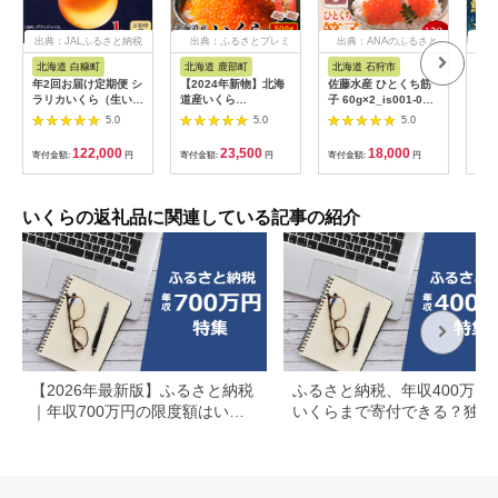
出典：JALふるさと納税
出典：ふるさとプレミ
出典：ANAのふるさと
出典
アム
納税
北海道 白糠町
北海道 鹿部町
北海道 石狩市
北
年2回お届け定期便 シ
【2024年新物】北海
佐藤水産 ひとくち筋
【期
ラリカいくら（生いく
道産いくら
子 60g×2_is001-026-
定↓
ら）
500g（250g×2パッ
000
り海
5.0
5.0
5.0
【1kg（250g×4）】
ク）小分け
イク
刺身
122,000
23,500
18,000
寄付金額:
円
寄付金額:
円
寄付金額:
円
寄付
け 
秋鮭
F4F
いくらの返礼品に関連している記事の紹介
【2026年最新版】ふるさと納税
ふるさと納税、年収400万円
｜年収700万円の限度額はいく
いくらまで寄付できる？独身
ら？共働き・住宅ローン別に徹
夫婦の場合の控除上限額を解
底解説