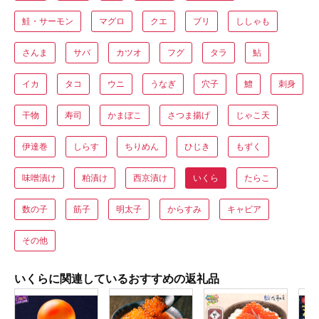
鮭・サーモン
マグロ
クエ
ブリ
ししゃも
さんま
サバ
カツオ
フグ
タラ
鮎
イカ
タコ
ウニ
うなぎ
穴子
鱧
刺身
干物
寿司
かまぼこ
さつま揚げ
じゃこ天
伊達巻
しらす
ちりめん
ひじき
もずく
味噌漬け
粕漬け
西京漬け
いくら
たらこ
数の子
筋子
明太子
からすみ
キャビア
その他
いくらに関連しているおすすめの返礼品