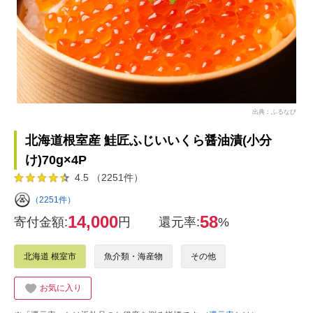
出典：ふるなび
北海道根室産 鮭匠ふじいいくら醤油漬(小分
け)70g×4P
4.5 （2251件）
（2251件）
14,000
58
寄付金額:
円
還元率:
%
北海道 根室市
魚介類・海産物
その他
お気に入り