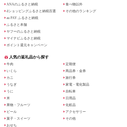
ANAのふるさと納税
食べ物以外
dショッピングふるさと納税百選
その他のランキング
au PAY ふるさと納税
ふるさと本舗
ヤフーのふるさと納税
マイナビふるさと納税
ポイント還元キャンペーン
人気の返礼品から探す
牛肉
定期便
いくら
商品券・金券
カニ
旅行券
うなぎ
家電・電化製品
うに
自転車
米
日用品
果物・フルーツ
化粧品
ビール
アクセサリー
菓子・スイーツ
その他
おせち