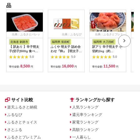
品
出典：ふるさとパレッ
出典：ふるなび
出典：ふるさとプレミ
出
ト
アム
北海道 釧路市
福岡県 筑前町
福岡県 大刀洗町
北
【 訳あり 】辛子明太
ふくや 明太子 詰め合
訳アリ 辛子明太子 小
松前
子(切子)500g 食べ比
わせ『粋』【明太子
切約1kg（約
入）
べ タラコ 明太 たらこ
めんたいこ ふくや 魚
100g×10p） 魚卵 つ
涛）
5.0
5.0
5.0
海鮮 おかず ご飯のお
介類 家庭用 お取り寄
まみ 酒のあて 肴 ご飯
入
供 規格外 家庭用 切子
せグルメ ご飯のお供
のお供 おかず おにぎ
魚卵
8,500
16,000
11,500
寄付金額:
円
寄付金額:
円
寄付金額:
円
寄付
小分け F4F-5546
お土産 詰合せ 食べ比
りの具 家庭用 ピリ辛
お供
べ 福岡県 筑前町
パスタ うどん ソース
海鮮
AH001】【価格改
アレンジ 食材 海の幸
類 
定】
※配送不可：離島
チャ
ずの
数の
か 
サイト比較
ランキングから探す
楽天ふるさと納税
人気ランキング
ふるなび
還元率ランキング
ふるさとチョイス
家電ランキング
さとふる
高額ランキング
ふるさとプレミアム
一人暮らし