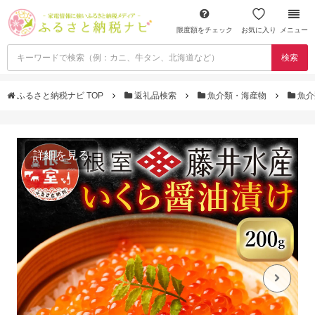
限度額をチェック
お気に入り
メニュー
検索
ふるさと納税ナビ TOP
返礼品検索
魚介類・海産物
魚介
詳細を見る