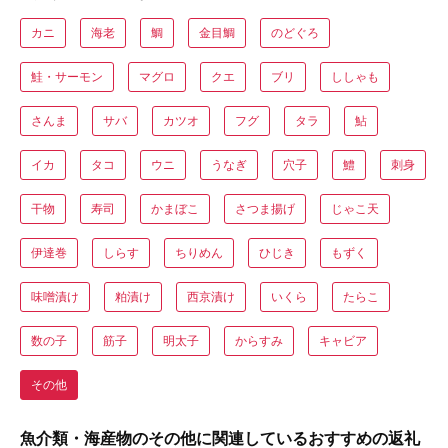
カニ
海老
鯛
金目鯛
のどぐろ
鮭・サーモン
マグロ
クエ
ブリ
ししゃも
さんま
サバ
カツオ
フグ
タラ
鮎
イカ
タコ
ウニ
うなぎ
穴子
鱧
刺身
干物
寿司
かまぼこ
さつま揚げ
じゃこ天
伊達巻
しらす
ちりめん
ひじき
もずく
味噌漬け
粕漬け
西京漬け
いくら
たらこ
数の子
筋子
明太子
からすみ
キャビア
その他
魚介類・海産物のその他に関連しているおすすめの返礼